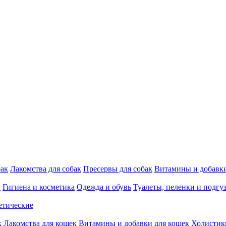
бак
Лакомства для собак
Пресервы для собак
Витамины и добавки
и
Гигиена и косметика
Одежда и обувь
Туалеты, пеленки и подгу
етические
к
Лакомства для кошек
Витамины и добавки для кошек
Холистик