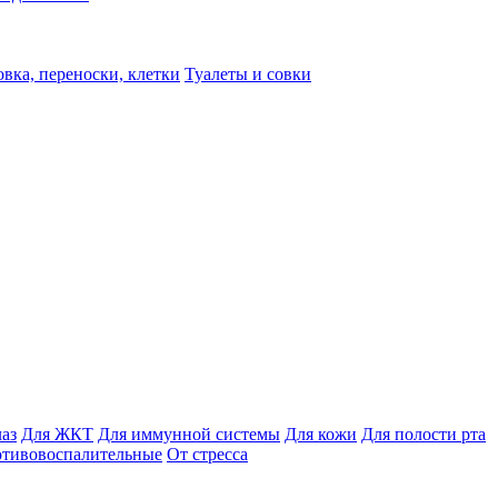
вка, переноски, клетки
Туалеты и совки
лаз
Для ЖКТ
Для иммунной системы
Для кожи
Для полости рта
отивовоспалительные
От стресса