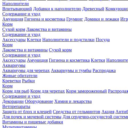
Наполнители
Впитывающий
Добавки к наполнителю
Древесный
Комкующи
Содержание и уход
Амуниция
Гигиена и косметика
Груминг
Домики и лежаки
Иг
Корм
Сухой корм
Лакомства и витамины
Содержание и уход
Аксессуары
Клетки
Наполнители и подстилки
Посуда
Корм
Лакомства и витамины
Сухой корм
Содержание и уход
Аксессуары
Амуниция
Гигиена и косметика
Клетки
Наполните
Аквариумы
Аквариумы для черепах
Аквариумы и тумбы
Распродажа
Живые обитатели
Креветки
Рыбки
Корм
Корм для рыб
Корм для черепах
Корм замороженный
Распрода
Содержание и уход
Декорации
Оборудование
Химия и лекарства
Ветпрепараты
Защита от блох и клещей
Средства от гельминтов
Акция
Антиб
Для почек и мочевой системы
Для сердечно-сосудистой систем
Витамины и пищевые добавки
Мультивитамины