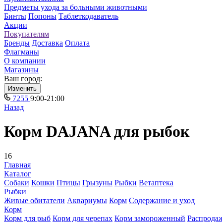
Предметы ухода за больными животными
Бинты
Попоны
Таблеткодаватель
Акции
Покупателям
Бренды
Доставка
Оплата
Флагманы
О компании
Магазины
Ваш город:
Изменить
7255
9:00-21:00
Назад
Корм DAJANA для рыбок
16
Главная
Каталог
Собаки
Кошки
Птицы
Грызуны
Рыбки
Ветаптека
Рыбки
Живые обитатели
Аквариумы
Корм
Содержание и уход
Корм
Корм для рыб
Корм для черепах
Корм замороженный
Распрода