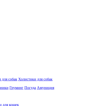
 для собак
Холистики для собак
зники
Груминг
Посуда
Амуниция
и для кошек