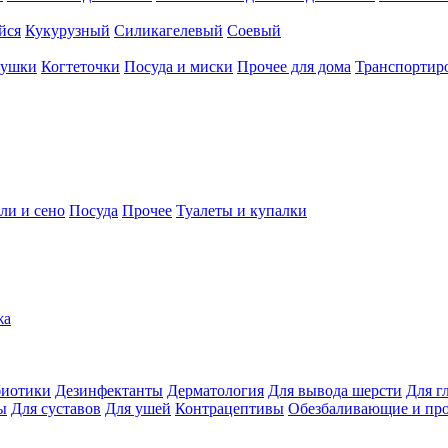
йся
Кукурузный
Силикагелевый
Соевый
рушки
Когтеточки
Посуда и миски
Прочее для дома
Транспортиро
ли и сено
Посуда
Прочее
Туалеты и купалки
жа
иотики
Дезинфектанты
Дерматология
Для вывода шерсти
Для г
ы
Для суставов
Для ушей
Контрацептивы
Обезбаливающие и пр