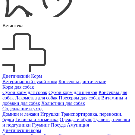
Ветаптека
Диетический Корм
Ветеринарный сухой корм
Консервы диетические
Корм для собак
Сухой корм для собак
Сухой корм для щенков
Консервы для
собак
Лакомства для собак
Пресервы для собак
Витамины и
добавки для собак
Холистики для собак
Содержание и уход
Домики и лежаки
Игрушки
Транспортировка, переноски,
будки
Гигиена и косметика
Одежда и обувь
Туалеты, пеленки
и подгузники
Груминг
Посуда
Амуниция
Диетический корм