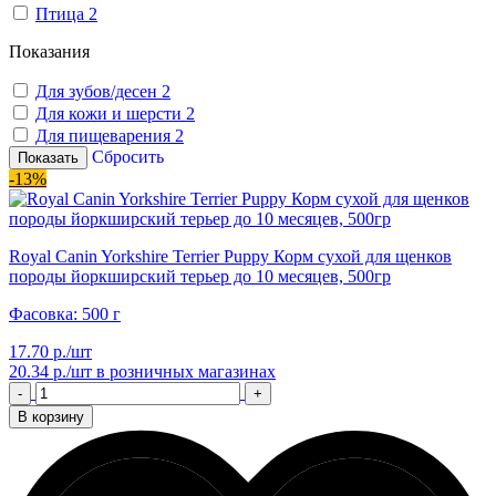
Птица
2
Показания
Для зубов/десен
2
Для кожи и шерсти
2
Для пищеварения
2
Сбросить
Показать
-13%
Royal Canin Yorkshire Terrier Puppy Корм сухой для щенков
породы йоркширский терьер до 10 месяцев, 500гр
Фасовка: 500 г
17.70 р./шт
20.34 р./шт
в розничных магазинах
-
+
В корзину