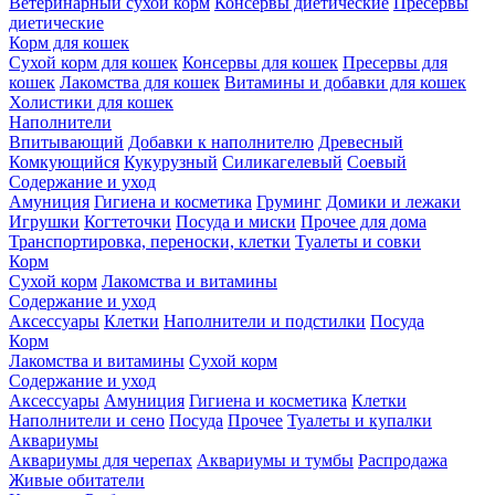
Ветеринарный сухой корм
Консервы диетические
Пресервы
диетические
Корм для кошек
Сухой корм для кошек
Консервы для кошек
Пресервы для
кошек
Лакомства для кошек
Витамины и добавки для кошек
Холистики для кошек
Наполнители
Впитывающий
Добавки к наполнителю
Древесный
Комкующийся
Кукурузный
Силикагелевый
Соевый
Содержание и уход
Амуниция
Гигиена и косметика
Груминг
Домики и лежаки
Игрушки
Когтеточки
Посуда и миски
Прочее для дома
Транспортировка, переноски, клетки
Туалеты и совки
Корм
Сухой корм
Лакомства и витамины
Содержание и уход
Аксессуары
Клетки
Наполнители и подстилки
Посуда
Корм
Лакомства и витамины
Сухой корм
Содержание и уход
Аксессуары
Амуниция
Гигиена и косметика
Клетки
Наполнители и сено
Посуда
Прочее
Туалеты и купалки
Аквариумы
Аквариумы для черепах
Аквариумы и тумбы
Распродажа
Живые обитатели