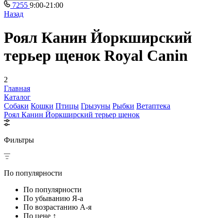
7255
9:00-21:00
Назад
Роял Канин Йоркширский
терьер щенок Royal Canin
2
Главная
Каталог
Собаки
Кошки
Птицы
Грызуны
Рыбки
Ветаптека
Роял Канин Йоркширский терьер щенок
Фильтры
По популярности
По популярности
По убыванию Я-а
По возрастанию А-я
По цене ↑