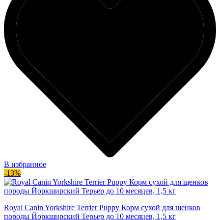
В избранное
-13%
Royal Canin Yorkshire Terrier Puppy Корм сухой для щенков
породы Йоркширский Терьер до 10 месяцев, 1,5 кг