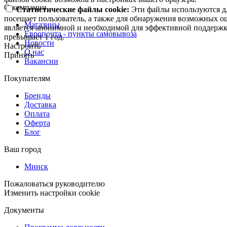
О компании
Статистические файлы cookie:
Эти файлы используются дл
посещает пользователь, а также для обнаружения возможных о
Магазины
является анонимной и необходимой для эффективной поддержки
Европочта - пункты самовывоза
превышает 1 год.
Новости
Настроить
О нас
Принять
Вакансии
Покупателям
Бренды
Доставка
Оплата
Оферта
Блог
Ваш город
Минск
Пожаловаться руководителю
Изменить настройки cookie
Документы