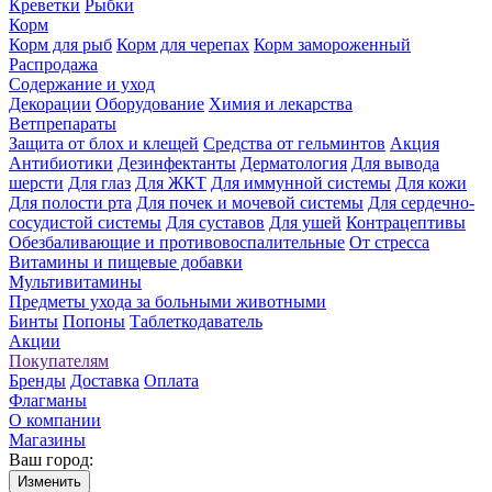
Креветки
Рыбки
Корм
Корм для рыб
Корм для черепах
Корм замороженный
Распродажа
Содержание и уход
Декорации
Оборудование
Химия и лекарства
Ветпрепараты
Защита от блох и клещей
Средства от гельминтов
Акция
Антибиотики
Дезинфектанты
Дерматология
Для вывода
шерсти
Для глаз
Для ЖКТ
Для иммунной системы
Для кожи
Для полости рта
Для почек и мочевой системы
Для сердечно-
сосудистой системы
Для суставов
Для ушей
Контрацептивы
Обезбаливающие и противовоспалительные
От стресса
Витамины и пищевые добавки
Мультивитамины
Предметы ухода за больными животными
Бинты
Попоны
Таблеткодаватель
Акции
Покупателям
Бренды
Доставка
Оплата
Флагманы
О компании
Магазины
Ваш город:
Изменить