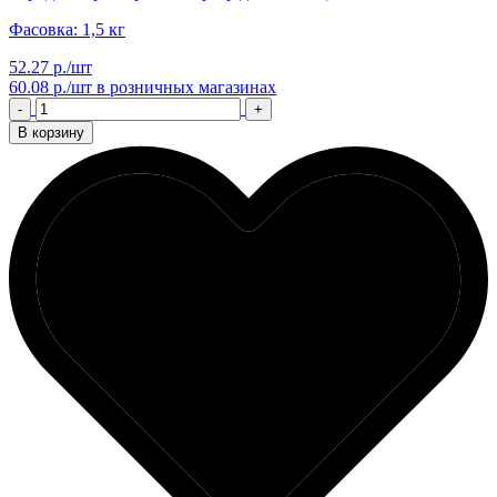
Фасовка: 1,5 кг
52.27 р./шт
60.08 р./шт
в розничных магазинах
-
+
В корзину