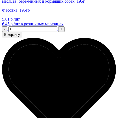
месяцев, беременных и кормящих собак, 195г
Фасовка: 195гр
5.61 р./шт
6.45 р./шт
в розничных магазинах
-
+
В корзину