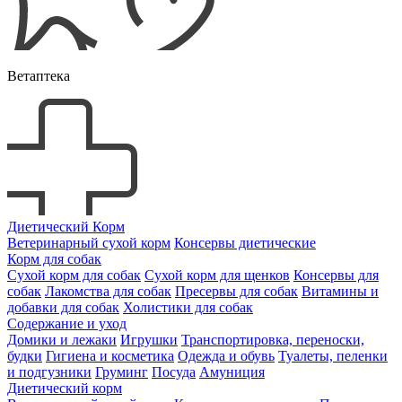
Ветаптека
Диетический Корм
Ветеринарный сухой корм
Консервы диетические
Корм для собак
Сухой корм для собак
Сухой корм для щенков
Консервы для
собак
Лакомства для собак
Пресервы для собак
Витамины и
добавки для собак
Холистики для собак
Содержание и уход
Домики и лежаки
Игрушки
Транспортировка, переноски,
будки
Гигиена и косметика
Одежда и обувь
Туалеты, пеленки
и подгузники
Груминг
Посуда
Амуниция
Диетический корм