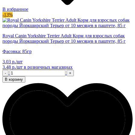
В избранное
-13%
Royal Canin Yorkshire Terrier Adult Корм для взрослых собак
породы Йоркширский Терьер от 10 месяцев в паштете, 85 г
Фасовка: 85гр
3.03 р./шт
3.48 р./шт
в розничных магазинах
-
+
В корзину