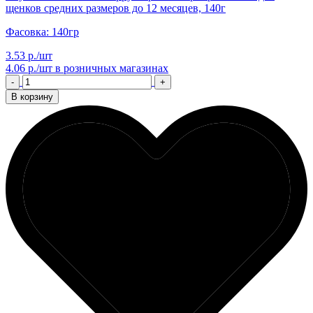
щенков средних размеров до 12 месяцев, 140г
Фасовка: 140гр
3.53 р./шт
4.06 р./шт
в розничных магазинах
-
+
В корзину