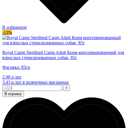
В избранное
-13%
Royal Canin Sterilised Canin Adult Корм консервированный для
взрослых стерилизованных собак, 85г
Фасовка: 85гр
2.98 р./шт
3.43 р./шт
в розничных магазинах
-
+
В корзину