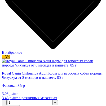
В избранное
-13%
Royal Canin Chihuahua Adult Корм для взрослых собак породы
Чихуахуа от 8 месяцев в паштете, 85 г
Фасовка: 85гр
3.03 р./шт
3.48 р./шт
в розничных магазинах
-
+