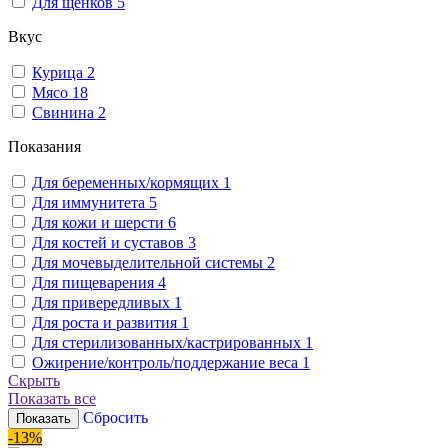
Для щенков
5
Вкус
Курица
2
Мясо
18
Свинина
2
Показания
Для беременных/кормящих
1
Для иммунитета
5
Для кожи и шерсти
6
Для костей и суставов
3
Для мочевыделительной системы
2
Для пищеварения
4
Для привередливых
1
Для роста и развития
1
Для стерилизованных/кастрированных
1
Ожирение/контроль/поддержание веса
1
Скрыть
Показать все
Сбросить
Показать
-13%