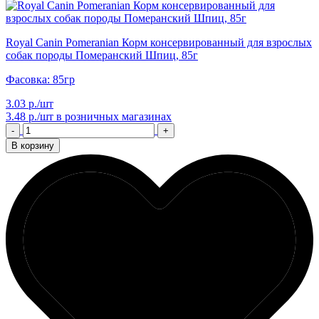
Royal Canin Pomeranian Корм консервированный для взрослых
собак породы Померанский Шпиц, 85г
Фасовка: 85гр
3.03 р./шт
3.48 р./шт
в розничных магазинах
-
+
В корзину