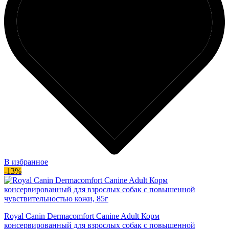
В избранное
-13%
Royal Canin Dermacomfort Canine Adult Корм
консервированный для взрослых собак с повышенной