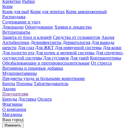
Креветки
Рыбки
Корм
Корм для рыб
Корм для черепах
Корм замороженный
Распродажа
Содержание и уход
Декорации
Оборудование
Химия и лекарства
Ветпрепараты
Защита от блох и клещей
Средства от гельминтов
Акция
Антибиотики
Дезинфектанты
Дерматология
Для вывода
шерсти
Для глаз
Для ЖКТ
Для иммунной системы
Для кожи
Для полости рта
Для почек и мочевой системы
Для сердечно-
сосудистой системы
Для суставов
Для ушей
Контрацептивы
Обезбаливающие и противовоспалительные
От стресса
Витамины и пищевые добавки
Мультивитамины
Предметы ухода за больными животными
Бинты
Попоны
Таблеткодаватель
Акции
Покупателям
Бренды
Доставка
Оплата
Флагманы
О компании
Магазины
Ваш город:
Изменить