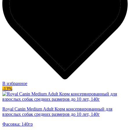
В избранное
-13%
Royal Canin Medium Adult Корм консервированный для
взрослых собак средних размеров до 10 лет, 140г
Фасовка: 140гр