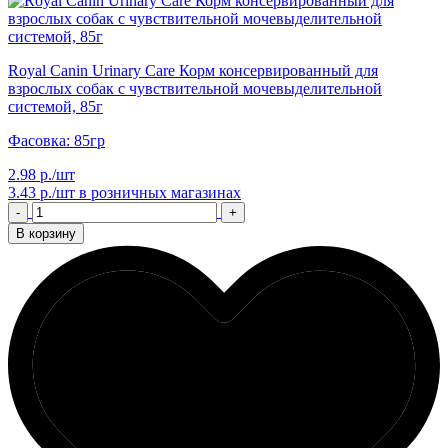
Royal Canin Urinary Care Корм консервированный для
взрослых собак с чувствительной мочевыделительной
системой, 85г
Фасовка: 85гр
2.98 р./шт
3.43 р./шт
в розничных магазинах
-
+
В корзину