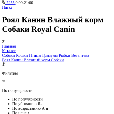
7255
9:00-21:00
Назад
Роял Канин Влажный корм
Собаки Royal Canin
21
Главная
Каталог
Собаки
Кошки
Птицы
Грызуны
Рыбки
Ветаптека
Роял Канин Влажный корм Собаки
Фильтры
По популярности
По популярности
По убыванию Я-а
По возрастанию А-я
По цене ↑