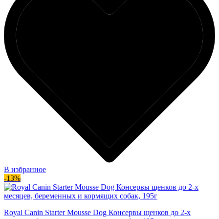
В избранное
-13%
Royal Canin Starter Mousse Dog Консервы щенков до 2-х