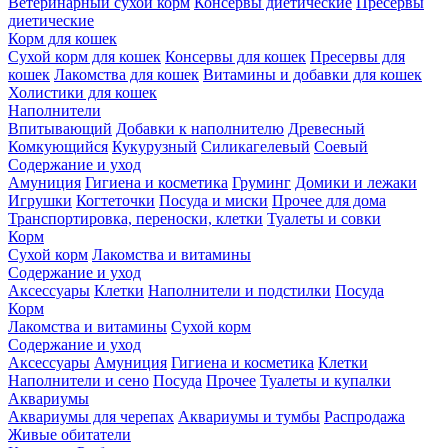
Ветеринарный сухой корм
Консервы диетические
Пресервы
диетические
Корм для кошек
Сухой корм для кошек
Консервы для кошек
Пресервы для
кошек
Лакомства для кошек
Витамины и добавки для кошек
Холистики для кошек
Наполнители
Впитывающий
Добавки к наполнителю
Древесный
Комкующийся
Кукурузный
Силикагелевый
Соевый
Содержание и уход
Амуниция
Гигиена и косметика
Груминг
Домики и лежаки
Игрушки
Когтеточки
Посуда и миски
Прочее для дома
Транспортировка, переноски, клетки
Туалеты и совки
Корм
Сухой корм
Лакомства и витамины
Содержание и уход
Аксессуары
Клетки
Наполнители и подстилки
Посуда
Корм
Лакомства и витамины
Сухой корм
Содержание и уход
Аксессуары
Амуниция
Гигиена и косметика
Клетки
Наполнители и сено
Посуда
Прочее
Туалеты и купалки
Аквариумы
Аквариумы для черепах
Аквариумы и тумбы
Распродажа
Живые обитатели