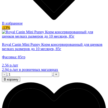
В избранное
-13%
Royal Canin Mini Puppy Корм консервированный для щенков
мелких размеров до 10 месяцев, 85г
Фасовка: 85гр
2.56 р./шт
2.94 р./шт
в розничных магазинах
-
+
В корзину