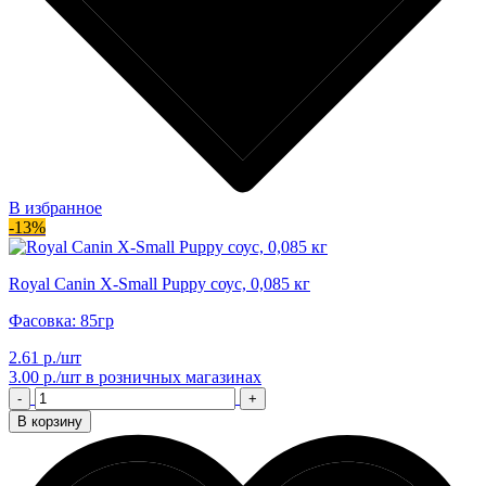
В избранное
-13%
Royal Canin X-Small Puppy соус, 0,085 кг
Фасовка: 85гр
2.61 р./шт
3.00 р./шт
в розничных магазинах
-
+
В корзину