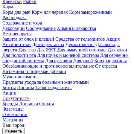
Креветки
Рыбки
Корм
Корм для рыб
Корм для черепах
Корм замороженный
Распродажа
Содержание и уход
Декорации
Оборудование
Химия и лекарства
Ветпрепараты
Защита от блох и клещей
Средства от гельминтов
Акция
Антибиотики
Дезинфектанты
Дерматология
Для вывода
шерсти
Для глаз
Для ЖКТ
Для иммунной системы
Для кожи
Для полости рта
Для почек и мочевой системы
Для сердечно-
сосудистой системы
Для суставов
Для ушей
Контрацептивы
Обезбаливающие и противовоспалительные
От стресса
Витамины и пищевые добавки
Мультивитамины
Предметы ухода за больными животными
Бинты
Попоны
Таблеткодаватель
Акции
Покупателям
Бренды
Доставка
Оплата
Флагманы
О компании
Магазины
Ваш город:
Изменить