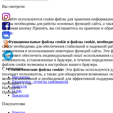
Вы смотрели
На сайте используются cookie-файлы для хранения информации
файлы необходимы для работы основных функций сайта, а такж
Нажимая кнопку Принять, вы соглашаетесь на хранение и обра
cookie
.
Функциональные файлы cookie и файлы cookie, необходи
cookie необходимы для обеспечения стабильной и надежной раб
ограничения в использовании некоторых функций сайта. Эти ф
Позволяют обеспечить индивидуальный опыт использования са
пользователя, установленные в браузере, в течение определен
файлов cookie возможна в настройках вашего браузера.
О компании
Статистические файлы cookie:
Эти файлы используются дл
посещает пользователь, а также для обнаружения возможных о
Магазины
является анонимной и необходимой для эффективной поддержки
Европочта - пункты самовывоза
превышает 1 год.
Новости
Настроить
О нас
Принять
Вакансии
Покупателям
Бренды