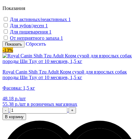
Показания
Для активных/неактивных
1
Для зубов/десен
1
Для пищеварения
1
От неприятного запаха
1
Сбросить
Показать
-13%
Royal Canin Shih Tzu Adult Корм сухой для взрослых собак
породы Ши Тцу от 10 месяцев, 1,5 кг
Фасовка: 1,5 кг
48.18 р./шт
55.38 р./шт
в розничных магазинах
-
+
В корзину