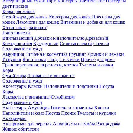
Ветеринарный сухой корм
Консервы диетические
Пресервы
диетические
Корм для кошек
Сухой корм для кошек
Консервы для кошек
Пресервы для
кошек
Лакомства для кошек
Витамины и добавки для кошек
Холистики для кошек
Наполнители
Впитывающий
Добавки к наполнителю
Древесный
Комкующийся
Кукурузный
Силикагелевый
Соевый
Содержание и уход
Амуниция
Гигиена и косметика
Груминг
Домики и лежаки
Игрушки
Когтеточки
Посуда и миски
Прочее для дома
Транспортировка, переноски, клетки
Туалеты и совки
Корм
Сухой корм
Лакомства и витамины
Содержание и уход
Аксессуары
Клетки
Наполнители и подстилки
Посуда
Корм
Лакомства и витамины
Сухой корм
Содержание и уход
Аксессуары
Амуниция
Гигиена и косметика
Клетки
Наполнители и сено
Посуда
Прочее
Туалеты и купалки
Аквариумы
Аквариумы для черепах
Аквариумы и тумбы
Распродажа
Живые обитатели