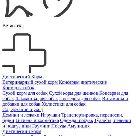
Ветаптека
Диетический Корм
Ветеринарный сухой корм
Консервы диетические
Корм для собак
Сухой корм для собак
Сухой корм для щенков
Консервы для
собак
Лакомства для собак
Пресервы для собак
Витамины и
добавки для собак
Холистики для собак
Содержание и уход
Домики и лежаки
Игрушки
Транспортировка, переноски,
будки
Гигиена и косметика
Одежда и обувь
Туалеты, пеленки
и подгузники
Груминг
Посуда
Амуниция
Диетический корм