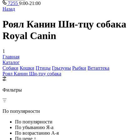
7255
9:00-21:00
Назад
Роял Канин Ши-тцу собака
Royal Canin
1
Главная
Каталог
Собаки
Кошки
Птицы
Грызуны
Рыбки
Ветаптека
Роял Канин Ши-тцу собака
Фильтры
По популярности
По популярности
По убыванию Я-а
По возрастанию А-я
По цене ↑