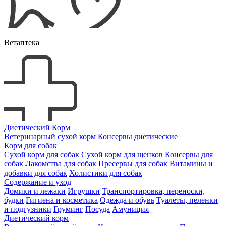
Ветаптека
Диетический Корм
Ветеринарный сухой корм
Консервы диетические
Корм для собак
Сухой корм для собак
Сухой корм для щенков
Консервы для
собак
Лакомства для собак
Пресервы для собак
Витамины и
добавки для собак
Холистики для собак
Содержание и уход
Домики и лежаки
Игрушки
Транспортировка, переноски,
будки
Гигиена и косметика
Одежда и обувь
Туалеты, пеленки
и подгузники
Груминг
Посуда
Амуниция
Диетический корм