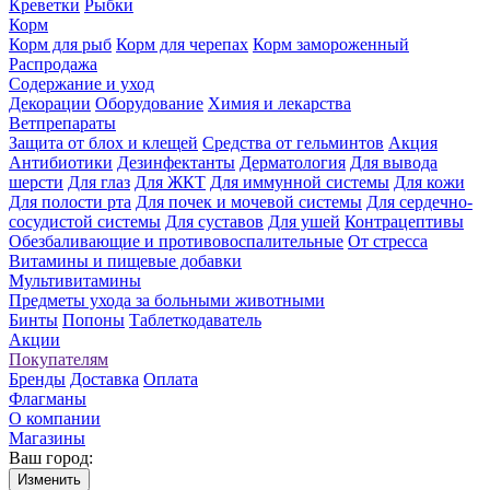
Креветки
Рыбки
Корм
Корм для рыб
Корм для черепах
Корм замороженный
Распродажа
Содержание и уход
Декорации
Оборудование
Химия и лекарства
Ветпрепараты
Защита от блох и клещей
Средства от гельминтов
Акция
Антибиотики
Дезинфектанты
Дерматология
Для вывода
шерсти
Для глаз
Для ЖКТ
Для иммунной системы
Для кожи
Для полости рта
Для почек и мочевой системы
Для сердечно-
сосудистой системы
Для суставов
Для ушей
Контрацептивы
Обезбаливающие и противовоспалительные
От стресса
Витамины и пищевые добавки
Мультивитамины
Предметы ухода за больными животными
Бинты
Попоны
Таблеткодаватель
Акции
Покупателям
Бренды
Доставка
Оплата
Флагманы
О компании
Магазины
Ваш город:
Изменить