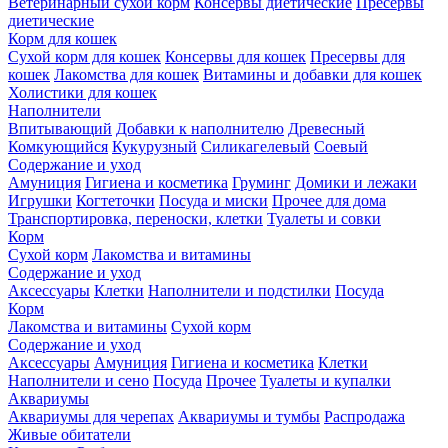
Ветеринарный сухой корм
Консервы диетические
Пресервы
диетические
Корм для кошек
Сухой корм для кошек
Консервы для кошек
Пресервы для
кошек
Лакомства для кошек
Витамины и добавки для кошек
Холистики для кошек
Наполнители
Впитывающий
Добавки к наполнителю
Древесный
Комкующийся
Кукурузный
Силикагелевый
Соевый
Содержание и уход
Амуниция
Гигиена и косметика
Груминг
Домики и лежаки
Игрушки
Когтеточки
Посуда и миски
Прочее для дома
Транспортировка, переноски, клетки
Туалеты и совки
Корм
Сухой корм
Лакомства и витамины
Содержание и уход
Аксессуары
Клетки
Наполнители и подстилки
Посуда
Корм
Лакомства и витамины
Сухой корм
Содержание и уход
Аксессуары
Амуниция
Гигиена и косметика
Клетки
Наполнители и сено
Посуда
Прочее
Туалеты и купалки
Аквариумы
Аквариумы для черепах
Аквариумы и тумбы
Распродажа
Живые обитатели