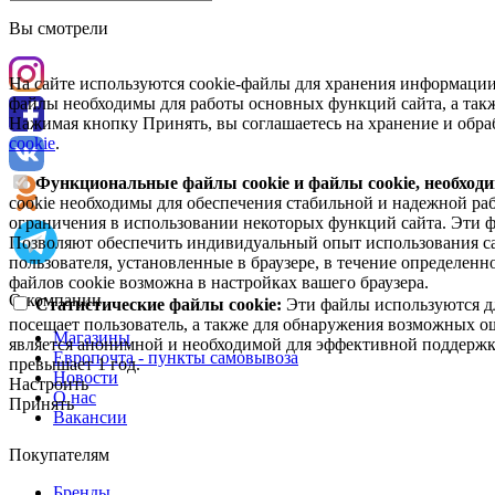
Вы смотрели
На сайте используются cookie-файлы для хранения информации
файлы необходимы для работы основных функций сайта, а такж
Нажимая кнопку Принять, вы соглашаетесь на хранение и обра
cookie
.
Функциональные файлы cookie и файлы cookie, необходи
cookie необходимы для обеспечения стабильной и надежной раб
ограничения в использовании некоторых функций сайта. Эти ф
Позволяют обеспечить индивидуальный опыт использования са
пользователя, установленные в браузере, в течение определен
файлов cookie возможна в настройках вашего браузера.
О компании
Статистические файлы cookie:
Эти файлы используются дл
посещает пользователь, а также для обнаружения возможных о
Магазины
является анонимной и необходимой для эффективной поддержки
Европочта - пункты самовывоза
превышает 1 год.
Новости
Настроить
О нас
Принять
Вакансии
Покупателям
Бренды