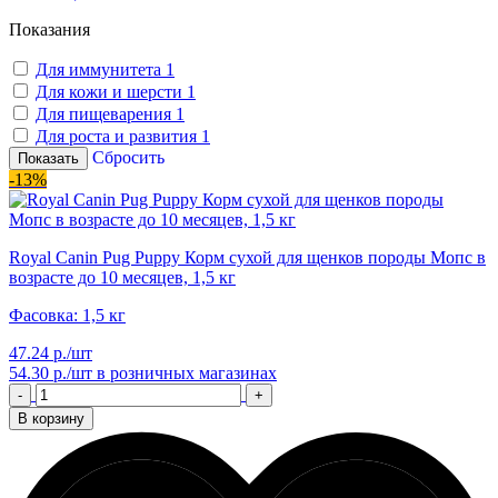
Показания
Для иммунитета
1
Для кожи и шерсти
1
Для пищеварения
1
Для роста и развития
1
Сбросить
Показать
-13%
Royal Canin Pug Puppy Корм сухой для щенков породы Мопс в
возрасте до 10 месяцев, 1,5 кг
Фасовка: 1,5 кг
47.24 р./шт
54.30 р./шт
в розничных магазинах
-
+
В корзину