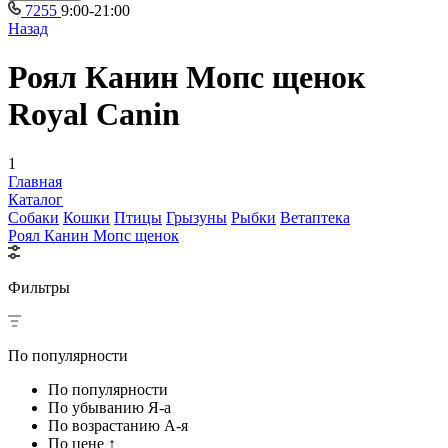
7255
9:00-21:00
Назад
Роял Канин Мопс щенок
Royal Canin
1
Главная
Каталог
Собаки
Кошки
Птицы
Грызуны
Рыбки
Ветаптека
Роял Канин Мопс щенок
Фильтры
По популярности
По популярности
По убыванию Я-а
По возрастанию А-я
По цене ↑