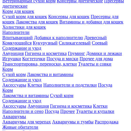
Ветеринарный сухой корм
Консервы диетические
Пресервы
диетические
Корм для кошек
Сухой корм для кошек
Консервы для кошек
Пресервы для
кошек
Лакомства для кошек
Витамины и добавки для кошек
Холистики для кошек
Наполнители
Впитывающий
Добавки к наполнителю
Древесный
Комкующийся
Кукурузный
Силикагелевый
Соевый
Содержание и уход
Амуниция
Гигиена и косметика
Груминг
Домики и лежаки
Игрушки
Когтеточки
Посуда и миски
Прочее для дома
Транспортировка, переноски, клетки
Туалеты и совки
Корм
Сухой корм
Лакомства и витамины
Содержание и уход
Аксессуары
Клетки
Наполнители и подстилки
Посуда
Корм
Лакомства и витамины
Сухой корм
Содержание и уход
Аксессуары
Амуниция
Гигиена и косметика
Клетки
Наполнители и сено
Посуда
Прочее
Туалеты и купалки
Аквариумы
Аквариумы для черепах
Аквариумы и тумбы
Распродажа
Живые обитатели