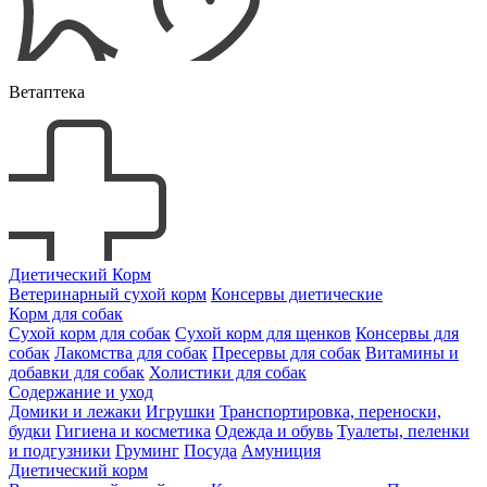
Ветаптека
Диетический Корм
Ветеринарный сухой корм
Консервы диетические
Корм для собак
Сухой корм для собак
Сухой корм для щенков
Консервы для
собак
Лакомства для собак
Пресервы для собак
Витамины и
добавки для собак
Холистики для собак
Содержание и уход
Домики и лежаки
Игрушки
Транспортировка, переноски,
будки
Гигиена и косметика
Одежда и обувь
Туалеты, пеленки
и подгузники
Груминг
Посуда
Амуниция
Диетический корм