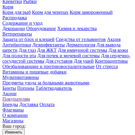
Креветки
Рыбки
Корм
Корм для рыб
Корм для черепах
Корм замороженный
Распродажа
Содержание и уход
Декорации
Оборудование
Химия и лекарства
Ветпрепараты
Защита от блох и клещей
Средства от гельминтов
Акция
Антибиотики
Дезинфектанты
Дерматология
Для вывода
шерсти
Для глаз
Для ЖКТ
Для иммунной системы
Для кожи
Для полости рта
Для почек и мочевой системы
Для сердечно-
сосудистой системы
Для суставов
Для ушей
Контрацептивы
Обезбаливающие и противовоспалительные
От стресса
Витамины и пищевые добавки
Мультивитамины
Предметы ухода за больными животными
Бинты
Попоны
Таблеткодаватель
Акции
Покупателям
Бренды
Доставка
Оплата
Флагманы
О компании
Магазины
Ваш город:
Изменить