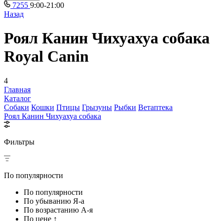
7255
9:00-21:00
Назад
Роял Канин Чихуахуа собака
Royal Canin
4
Главная
Каталог
Собаки
Кошки
Птицы
Грызуны
Рыбки
Ветаптека
Роял Канин Чихуахуа собака
Фильтры
По популярности
По популярности
По убыванию Я-а
По возрастанию А-я
По цене ↑