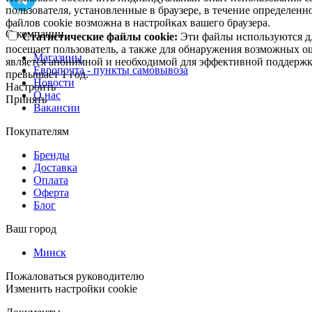
пользователя, установленные в браузере, в течение определен
файлов cookie возможна в настройках вашего браузера.
О компании
Статистические файлы cookie:
Эти файлы используются дл
посещает пользователь, а также для обнаружения возможных о
Магазины
является анонимной и необходимой для эффективной поддержки
Европочта - пункты самовывоза
превышает 1 год.
Новости
Настроить
О нас
Принять
Вакансии
Покупателям
Бренды
Доставка
Оплата
Оферта
Блог
Ваш город
Минск
Пожаловаться руководителю
Изменить настройки cookie