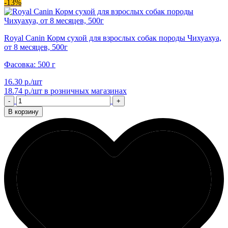
-13%
Royal Canin Корм сухой для взрослых собак породы Чихуахуа,
от 8 месяцев, 500г
Фасовка: 500 г
16.30 р./шт
18.74 р./шт
в розничных магазинах
-
+
В корзину