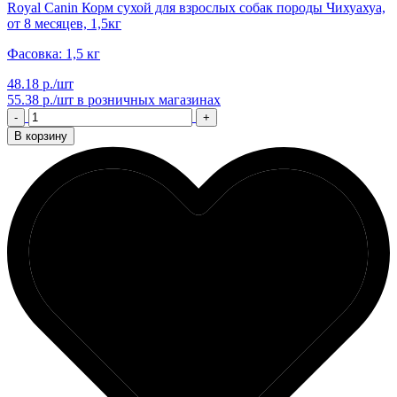
Royal Canin Корм сухой для взрослых собак породы Чихуахуа,
от 8 месяцев, 1,5кг
Фасовка: 1,5 кг
48.18 р./шт
55.38 р./шт
в розничных магазинах
-
+
В корзину