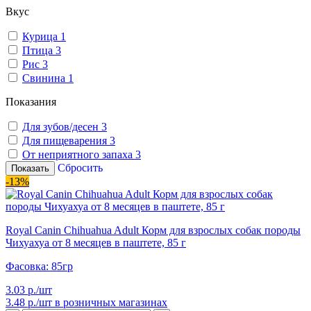
Вкус
Курица
1
Птица
3
Рис
3
Свинина
1
Показания
Для зубов/десен
3
Для пищеварения
3
От неприятного запаха
3
Сбросить
Показать
-13%
Royal Canin Chihuahua Adult Корм для взрослых собак породы
Чихуахуа от 8 месяцев в паштете, 85 г
Фасовка: 85гр
3.03 р./шт
3.48 р./шт
в розничных магазинах