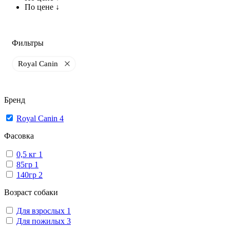
По цене ↓
Фильтры
Royal Canin
Бренд
Royal Canin
4
Фасовка
0,5 кг
1
85гр
1
140гр
2
Возраст собаки
Для взрослых
1
Для пожилых
3