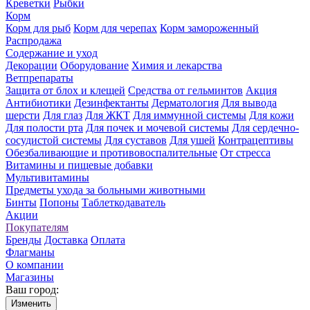
Креветки
Рыбки
Корм
Корм для рыб
Корм для черепах
Корм замороженный
Распродажа
Содержание и уход
Декорации
Оборудование
Химия и лекарства
Ветпрепараты
Защита от блох и клещей
Средства от гельминтов
Акция
Антибиотики
Дезинфектанты
Дерматология
Для вывода
шерсти
Для глаз
Для ЖКТ
Для иммунной системы
Для кожи
Для полости рта
Для почек и мочевой системы
Для сердечно-
сосудистой системы
Для суставов
Для ушей
Контрацептивы
Обезбаливающие и противовоспалительные
От стресса
Витамины и пищевые добавки
Мультивитамины
Предметы ухода за больными животными
Бинты
Попоны
Таблеткодаватель
Акции
Покупателям
Бренды
Доставка
Оплата
Флагманы
О компании
Магазины
Ваш город:
Изменить