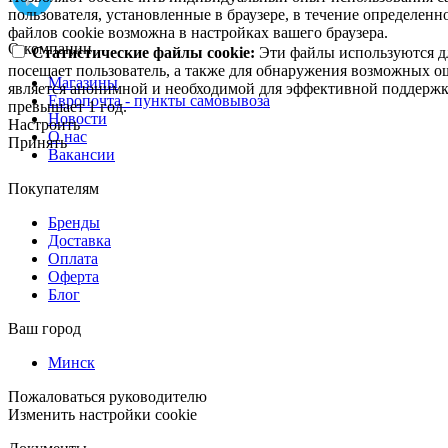
пользователя, установленные в браузере, в течение определен
файлов cookie возможна в настройках вашего браузера.
О компании
Статистические файлы cookie:
Эти файлы используются дл
посещает пользователь, а также для обнаружения возможных о
Магазины
является анонимной и необходимой для эффективной поддержки
Европочта - пункты самовывоза
превышает 1 год.
Новости
Настроить
О нас
Принять
Вакансии
Покупателям
Бренды
Доставка
Оплата
Оферта
Блог
Ваш город
Минск
Пожаловаться руководителю
Изменить настройки cookie