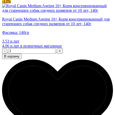
-13%
Royal Canin Medium Ageing 10+ Корм консервированный для
стареющих собак средних размеров от 10 лет, 140г
Фасовка: 140гр
3.53 р./шт
4.06 р./шт
в розничных магазинах
-
+
В корзину