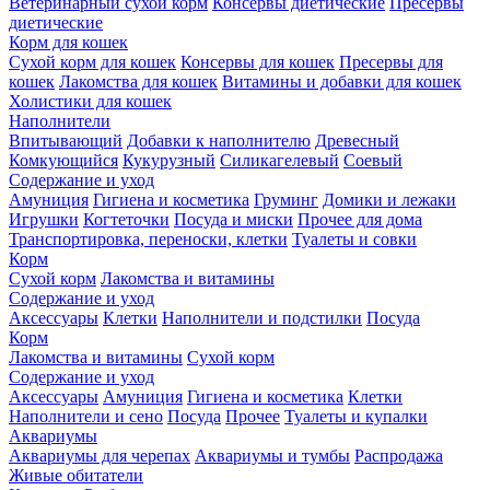
Ветеринарный сухой корм
Консервы диетические
Пресервы
диетические
Корм для кошек
Сухой корм для кошек
Консервы для кошек
Пресервы для
кошек
Лакомства для кошек
Витамины и добавки для кошек
Холистики для кошек
Наполнители
Впитывающий
Добавки к наполнителю
Древесный
Комкующийся
Кукурузный
Силикагелевый
Соевый
Содержание и уход
Амуниция
Гигиена и косметика
Груминг
Домики и лежаки
Игрушки
Когтеточки
Посуда и миски
Прочее для дома
Транспортировка, переноски, клетки
Туалеты и совки
Корм
Сухой корм
Лакомства и витамины
Содержание и уход
Аксессуары
Клетки
Наполнители и подстилки
Посуда
Корм
Лакомства и витамины
Сухой корм
Содержание и уход
Аксессуары
Амуниция
Гигиена и косметика
Клетки
Наполнители и сено
Посуда
Прочее
Туалеты и купалки
Аквариумы
Аквариумы для черепах
Аквариумы и тумбы
Распродажа
Живые обитатели