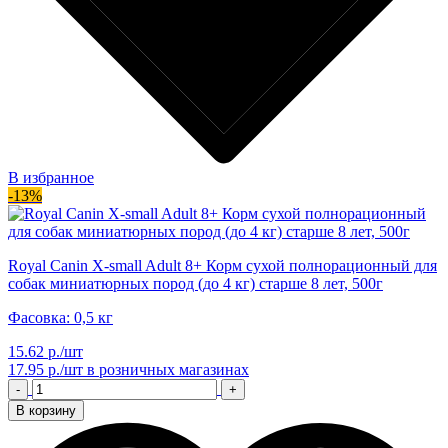
В избранное
-13%
Royal Canin X-small Adult 8+ Корм сухой полнорационный для
собак миниатюрных пород (до 4 кг) старше 8 лет, 500г
Фасовка: 0,5 кг
15.62 р./шт
17.95 р./шт
в розничных магазинах
-
+
В корзину