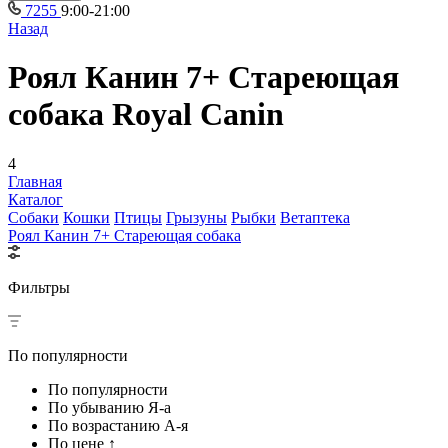
7255
9:00-21:00
Назад
Роял Канин 7+ Стареющая
собака Royal Canin
4
Главная
Каталог
Собаки
Кошки
Птицы
Грызуны
Рыбки
Ветаптека
Роял Канин 7+ Стареющая собака
Фильтры
По популярности
По популярности
По убыванию Я-а
По возрастанию А-я
По цене ↑