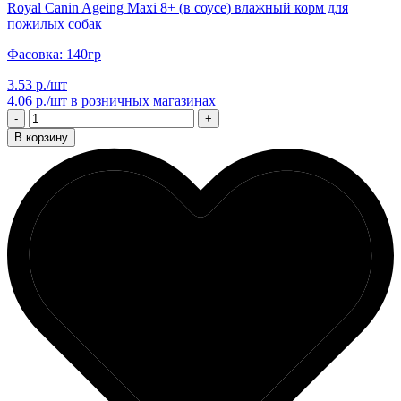
Royal Canin Ageing Maxi 8+ (в соусе) влажный корм для
пожилых собак
Фасовка: 140гр
3.53 р./шт
4.06 р./шт
в розничных магазинах
-
+
В корзину