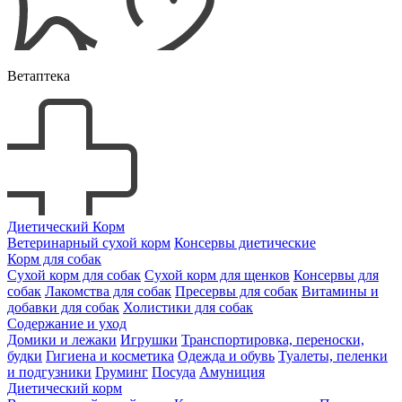
Ветаптека
Диетический Корм
Ветеринарный сухой корм
Консервы диетические
Корм для собак
Сухой корм для собак
Сухой корм для щенков
Консервы для
собак
Лакомства для собак
Пресервы для собак
Витамины и
добавки для собак
Холистики для собак
Содержание и уход
Домики и лежаки
Игрушки
Транспортировка, переноски,
будки
Гигиена и косметика
Одежда и обувь
Туалеты, пеленки
и подгузники
Груминг
Посуда
Амуниция
Диетический корм