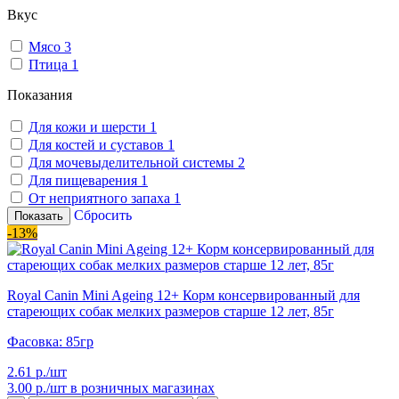
Вкус
Мясо
3
Птица
1
Показания
Для кожи и шерсти
1
Для костей и суставов
1
Для мочевыделительной системы
2
Для пищеварения
1
От неприятного запаха
1
Сбросить
Показать
-13%
Royal Canin Mini Ageing 12+ Корм консервированный для
стареющих собак мелких размеров старше 12 лет, 85г
Фасовка: 85гр
2.61 р./шт
3.00 р./шт
в розничных магазинах