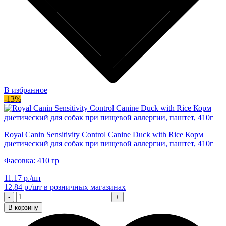
В избранное
-13%
Royal Canin Sensitivity Control Canine Duck with Rice Корм
диетический для собак при пищевой аллергии, паштет, 410г
Фасовка: 410 гр
11.17 р./шт
12.84 р./шт
в розничных магазинах
-
+
В корзину