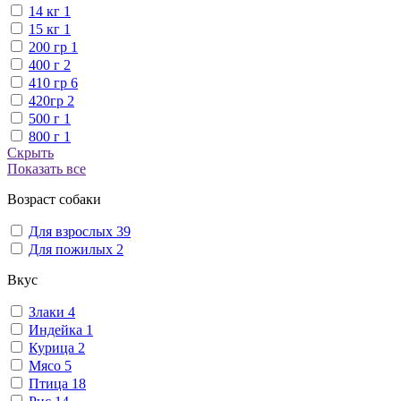
14 кг
1
15 кг
1
200 гр
1
400 г
2
410 гр
6
420гр
2
500 г
1
800 г
1
Скрыть
Показать все
Возраст собаки
Для взрослых
39
Для пожилых
2
Вкус
Злаки
4
Индейка
1
Курица
2
Мясо
5
Птица
18