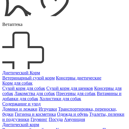
Ветаптека
Диетический Корм
Ветеринарный сухой корм
Консервы диетические
Корм для собак
Сухой корм для собак
Сухой корм для щенков
Консервы для
собак
Лакомства для собак
Пресервы для собак
Витамины и
добавки для собак
Холистики для собак
Содержание и уход
Домики и лежаки
Игрушки
Транспортировка, переноски,
будки
Гигиена и косметика
Одежда и обувь
Туалеты, пеленки
и подгузники
Груминг
Посуда
Амуниция
Диетический корм