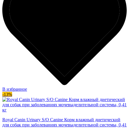
В избранное
-13%
Royal Canin Urinary S/O Canine Корм влажный диетический
для собак при заболеваниях мочевыделительной системы, 0,41