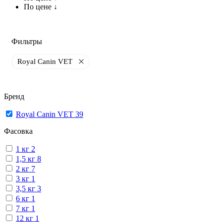
По цене ↓
Фильтры
Royal Canin VET
Бренд
Royal Canin VET
39
Фасовка
1 кг
2
1,5 кг
8
2 кг
7
3 кг
1
3,5 кг
3
6 кг
1
7 кг
1
12 кг
1