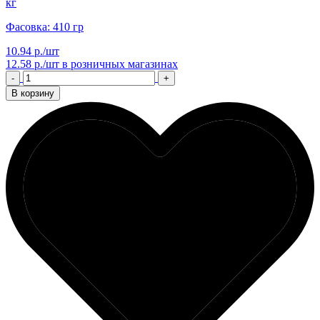
кг
Фасовка: 410 гр
10.94 р./шт
12.58 р./шт
в розничных магазинах
-
+
В корзину