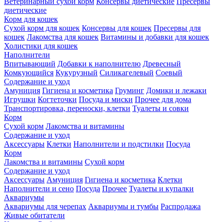
Ветеринарный сухой корм
Консервы диетические
Пресервы
диетические
Корм для кошек
Сухой корм для кошек
Консервы для кошек
Пресервы для
кошек
Лакомства для кошек
Витамины и добавки для кошек
Холистики для кошек
Наполнители
Впитывающий
Добавки к наполнителю
Древесный
Комкующийся
Кукурузный
Силикагелевый
Соевый
Содержание и уход
Амуниция
Гигиена и косметика
Груминг
Домики и лежаки
Игрушки
Когтеточки
Посуда и миски
Прочее для дома
Транспортировка, переноски, клетки
Туалеты и совки
Корм
Сухой корм
Лакомства и витамины
Содержание и уход
Аксессуары
Клетки
Наполнители и подстилки
Посуда
Корм
Лакомства и витамины
Сухой корм
Содержание и уход
Аксессуары
Амуниция
Гигиена и косметика
Клетки
Наполнители и сено
Посуда
Прочее
Туалеты и купалки
Аквариумы
Аквариумы для черепах
Аквариумы и тумбы
Распродажа
Живые обитатели