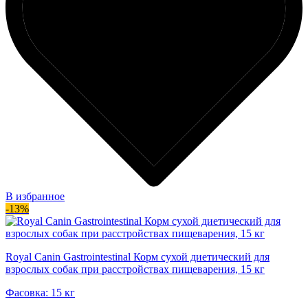
В избранное
-13%
Royal Canin Gastrointestinal Корм сухой диетический для
взрослых собак при расстройствах пищеварения, 15 кг
Фасовка: 15 кг