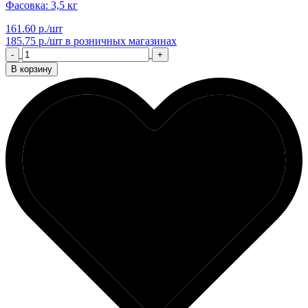
Фасовка: 3,5 кг
161.60 р./шт
185.75 р./шт
в розничных магазинах
-
+
В корзину