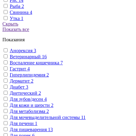
Рис
14
Рыба
2
Свинина
4
Утка
1
Скрыть
Показать все
Показания
Анорексия
3
Ветеринарный
16
Воспаление кишечника
7
Гастрит
4
Гиперлипидемия
2
Дерматит
2
Диабет
3
Диетический
2
Для зубов/десен
4
Для кожи и шерсти
2
Для метаболизма
2
Для мочевыделительной системы
11
Для печени
1
Для пищеварения
13
Для почек
6