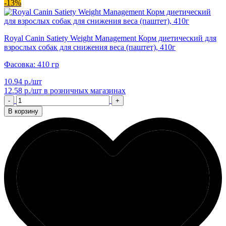
-13%
Royal Canin Satiety Weight Management Корм диетический для
взрослых собак для снижения веса (паштет), 410г
Фасовка: 410 гр
10.94 р./шт
12.58 р./шт
в розничных магазинах
-
+
В корзину