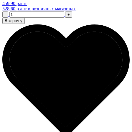
459.90 р./шт
528.60 р./шт
в розничных магазинах
-
+
В корзину