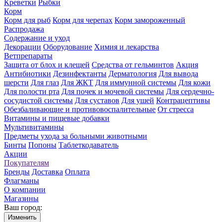
Креветки
Рыбки
Корм
Корм для рыб
Корм для черепах
Корм замороженный
Распродажа
Содержание и уход
Декорации
Оборудование
Химия и лекарства
Ветпрепараты
Защита от блох и клещей
Средства от гельминтов
Акция
Антибиотики
Дезинфектанты
Дерматология
Для вывода
шерсти
Для глаз
Для ЖКТ
Для иммунной системы
Для кожи
Для полости рта
Для почек и мочевой системы
Для сердечно-
сосудистой системы
Для суставов
Для ушей
Контрацептивы
Обезбаливающие и противовоспалительные
От стресса
Витамины и пищевые добавки
Мультивитамины
Предметы ухода за больными животными
Бинты
Попоны
Таблеткодаватель
Акции
Покупателям
Бренды
Доставка
Оплата
Флагманы
О компании
Магазины
Ваш город:
Изменить