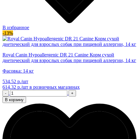
В избранное
-13%
Royal Canin Hypoallergenic DR 21 Canine Корм сухой
диетический для взрослых собак при пищевой аллергии, 14 кг
Фасовка: 14 кг
534.52 р./шт
614.32 р./шт
в розничных магазинах
-
+
В корзину