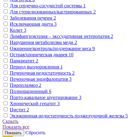
Для сердечно-сосудистой системы
1
Для стерилизованных/кастрированных
2
Заболевания печени
2
Исключающая диета
3
Колит
3
Лимфангиэктазия – экссудативная энтеропатия
2
Нарушения метаболизма меди
2
Ожирение/контроль/поддержание веса
9
Острая/хроническая диарея
10
Панкреатит
2
Период выздоровления
1
Печеночная недостаточность
2
Печеночная энцефалопатия
3
Пироплазмоз
2
Полнорационный
6
Порто-кавальное шунтирование
3
Хронический гепатит
3
Цистит
2
Экзокринная недостаточность поджелудочной железы
5
Скрыть
Показать все
Сбросить
Показать