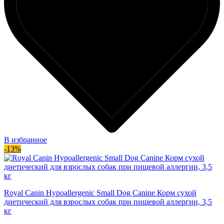
В избранное
-13%
Royal Canin Hypoallergenic Small Dog Canine Корм сухой
диетический для взрослых собак при пищевой аллергии, 3,5
кг