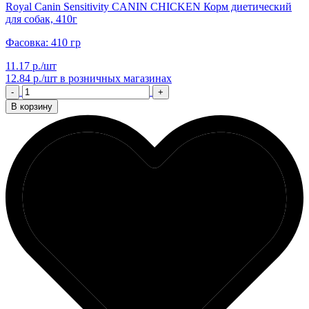
Royal Canin Sensitivity CANIN CHICKEN Корм диетический
для собак, 410г
Фасовка: 410 гр
11.17 р./шт
12.84 р./шт
в розничных магазинах
-
+
В корзину