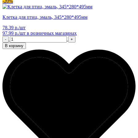
-20%
Клетка для птиц, эмаль, 345*280*495мм
78.39 р./шт
97.99 р./шт
в розничных магазинах
-
+
В корзину