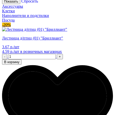
Сбросить
Показать
Аксессуары
Клетки
Наполнители и подстилки
Посуда
-20%
Лестница д/птиц (01) "Бриллиант"
3.67 р./шт
4.59 р./шт
в розничных магазинах
-
+
В корзину