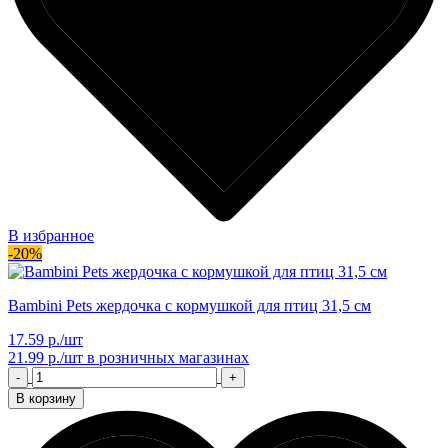
В избранное
-20%
Bambini Pets жердочка с кормушкой для птиц 31,5 см
17.59 р./шт
21.99 р./шт
в розничных магазинах
-
+
В корзину