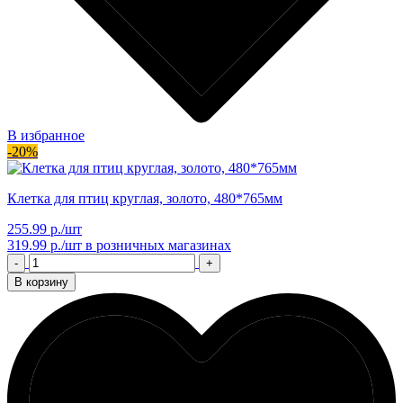
В избранное
-20%
Клетка для птиц круглая, золото, 480*765мм
255.99 р./шт
319.99 р./шт
в розничных магазинах
-
+
В корзину