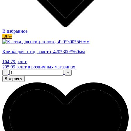
В избранное
-20%
Клетка для птиц, золото, 420*300*560мм
164.79 р./шт
205.99 р./шт
в розничных магазинах
-
+
В корзину