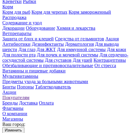
Креветки
Рыбки
Корм
Корм для рыб
Корм для черепах
Корм замороженный
Распродажа
Содержание и уход
Декорации
Оборудование
Химия и лекарства
Ветпрепараты
Защита от блох и клещей
Средства от гельминтов
Акция
Антибиотики
Дезинфектанты
Дерматология
Для вывода
шерсти
Для глаз
Для ЖКТ
Для иммунной системы
Для кожи
Для полости рта
Для почек и мочевой системы
Для сердечно-
сосудистой системы
Для суставов
Для ушей
Контрацептивы
Обезбаливающие и противовоспалительные
От стресса
Витамины и пищевые добавки
Мультивитамины
Предметы ухода за больными животными
Бинты
Попоны
Таблеткодаватель
Акции
Покупателям
Бренды
Доставка
Оплата
Флагманы
О компании
Магазины
Ваш город:
Изменить