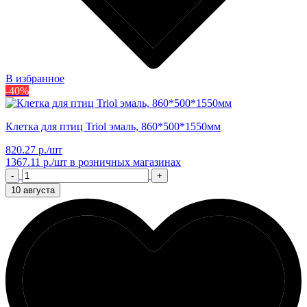
В избранное
-40%
Клетка для птиц Triol эмаль, 860*500*1550мм
820.27 р./шт
1367.11 р./шт
в розничных магазинах
-
+
10 августа