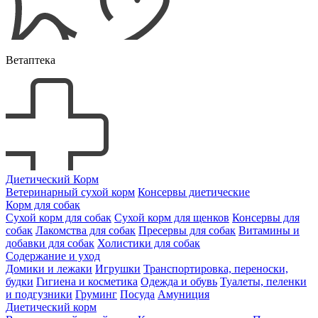
Ветаптека
Диетический Корм
Ветеринарный сухой корм
Консервы диетические
Корм для собак
Сухой корм для собак
Сухой корм для щенков
Консервы для
собак
Лакомства для собак
Пресервы для собак
Витамины и
добавки для собак
Холистики для собак
Содержание и уход
Домики и лежаки
Игрушки
Транспортировка, переноски,
будки
Гигиена и косметика
Одежда и обувь
Туалеты, пеленки
и подгузники
Груминг
Посуда
Амуниция
Диетический корм