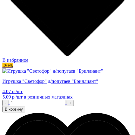
В избранное
-20%
Игрушка "Светофор" д/попугаев "Бриллиант"
4.07 р./шт
5.09 р./шт
в розничных магазинах
-
+
В корзину