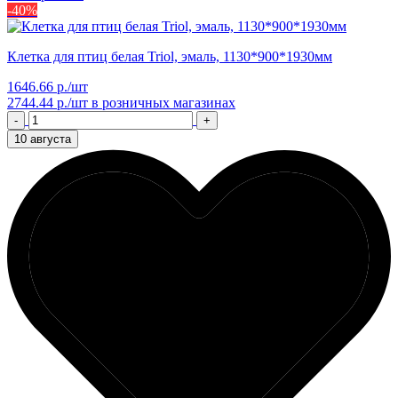
-40%
Клетка для птиц белая Triol, эмаль, 1130*900*1930мм
1646.66 р./шт
2744.44 р./шт
в розничных магазинах
-
+
10 августа