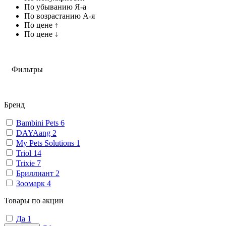
По убыванию Я-а
По возрастанию А-я
По цене ↑
По цене ↓
Фильтры
Бренд
Bambini Pets
6
DAYAang
2
My Pets Solutions
1
Triol
14
Trixie
7
Бриллиант
2
Зоомарк
4
Товары по акции
Да
1