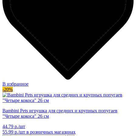
В избранное
-20%
Bambini Pets игрушка для средних и крупных попугаев
"Четыре кокоса" 26 см
44.79 р./шт
55.99 р./шт
в розничных магазинах