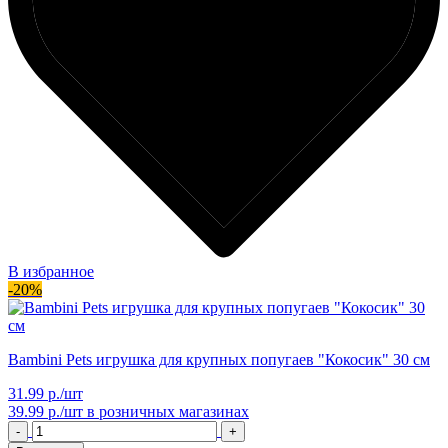
В избранное
-20%
Bambini Pets игрушка для крупных попугаев "Кокосик" 30 см
31.99 р./шт
39.99 р./шт
в розничных магазинах
-
+