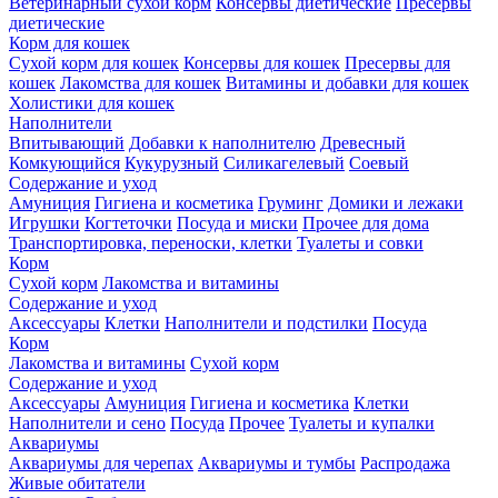
Ветеринарный сухой корм
Консервы диетические
Пресервы
диетические
Корм для кошек
Сухой корм для кошек
Консервы для кошек
Пресервы для
кошек
Лакомства для кошек
Витамины и добавки для кошек
Холистики для кошек
Наполнители
Впитывающий
Добавки к наполнителю
Древесный
Комкующийся
Кукурузный
Силикагелевый
Соевый
Содержание и уход
Амуниция
Гигиена и косметика
Груминг
Домики и лежаки
Игрушки
Когтеточки
Посуда и миски
Прочее для дома
Транспортировка, переноски, клетки
Туалеты и совки
Корм
Сухой корм
Лакомства и витамины
Содержание и уход
Аксессуары
Клетки
Наполнители и подстилки
Посуда
Корм
Лакомства и витамины
Сухой корм
Содержание и уход
Аксессуары
Амуниция
Гигиена и косметика
Клетки
Наполнители и сено
Посуда
Прочее
Туалеты и купалки
Аквариумы
Аквариумы для черепах
Аквариумы и тумбы
Распродажа
Живые обитатели