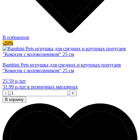
В избранное
-20%
Bambini Pets игрушка для средних и крупных попугаев
"Кокосик с колокольчиком" 25 см
25.59 р./шт
31.99 р./шт
в розничных магазинах
-
+
В корзину