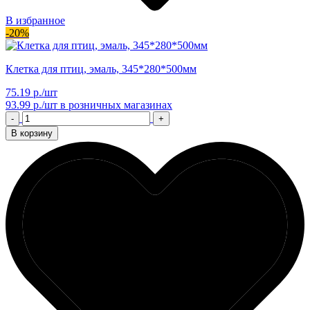
В избранное
-20%
Клетка для птиц, эмаль, 345*280*500мм
75.19 р./шт
93.99 р./шт
в розничных магазинах
-
+
В корзину