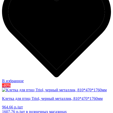
В избранное
-40%
Клетка для птиц Triol, черный металлик, 810*470*1760мм
964.66 р./шт
1607.76 р./шт
в розничных магазинах