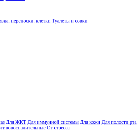
вка, переноски, клетки
Туалеты и совки
лаз
Для ЖКТ
Для иммунной системы
Для кожи
Для полости рта
отивовоспалительные
От стресса