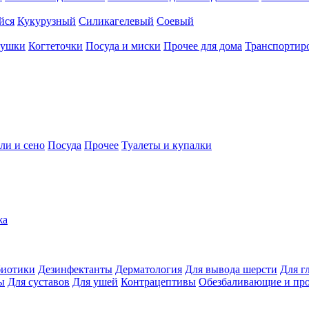
йся
Кукурузный
Силикагелевый
Соевый
рушки
Когтеточки
Посуда и миски
Прочее для дома
Транспортиро
ли и сено
Посуда
Прочее
Туалеты и купалки
жа
иотики
Дезинфектанты
Дерматология
Для вывода шерсти
Для г
ы
Для суставов
Для ушей
Контрацептивы
Обезбаливающие и пр