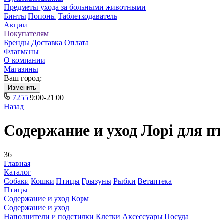
Предметы ухода за больными животными
Бинты
Попоны
Таблеткодаватель
Акции
Покупателям
Бренды
Доставка
Оплата
Флагманы
О компании
Магазины
Ваш город:
Изменить
7255
9:00-21:00
Назад
Содержание и уход Лорi для п
36
Главная
Каталог
Собаки
Кошки
Птицы
Грызуны
Рыбки
Ветаптека
Птицы
Содержание и уход
Корм
Содержание и уход
Наполнители и подстилки
Клетки
Аксессуары
Посуда