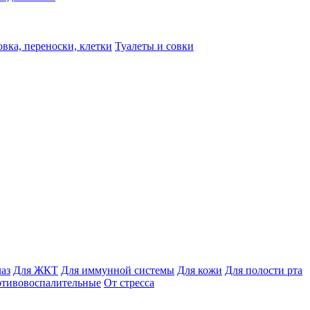
вка, переноски, клетки
Туалеты и совки
лаз
Для ЖКТ
Для иммунной системы
Для кожи
Для полости рта
отивовоспалительные
От стресса