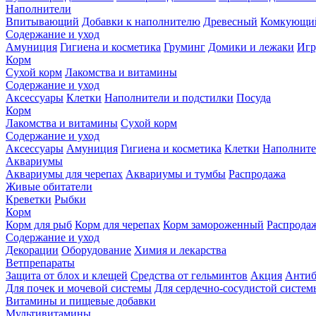
Наполнители
Впитывающий
Добавки к наполнителю
Древесный
Комкующи
Содержание и уход
Амуниция
Гигиена и косметика
Груминг
Домики и лежаки
Иг
Корм
Сухой корм
Лакомства и витамины
Содержание и уход
Аксессуары
Клетки
Наполнители и подстилки
Посуда
Корм
Лакомства и витамины
Сухой корм
Содержание и уход
Аксессуары
Амуниция
Гигиена и косметика
Клетки
Наполните
Аквариумы
Аквариумы для черепах
Аквариумы и тумбы
Распродажа
Живые обитатели
Креветки
Рыбки
Корм
Корм для рыб
Корм для черепах
Корм замороженный
Распрода
Содержание и уход
Декорации
Оборудование
Химия и лекарства
Ветпрепараты
Защита от блох и клещей
Средства от гельминтов
Акция
Антиб
Для почек и мочевой системы
Для сердечно-сосудистой систем
Витамины и пищевые добавки
Мультивитамины