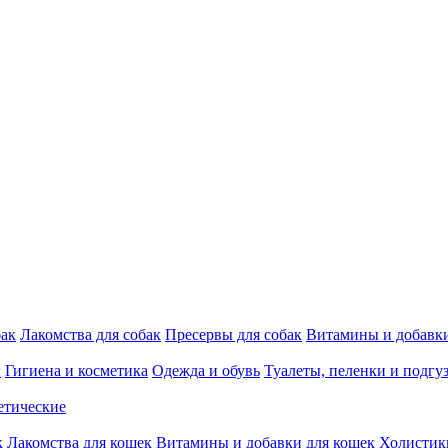
бак
Лакомства для собак
Пресервы для собак
Витамины и добавки
и
Гигиена и косметика
Одежда и обувь
Туалеты, пеленки и подгу
етические
к
Лакомства для кошек
Витамины и добавки для кошек
Холистик