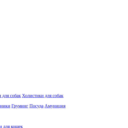
 для собак
Холистики для собак
зники
Груминг
Посуда
Амуниция
и для кошек