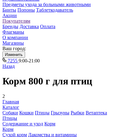
Предметы ухода за больными животными
Бинты
Попоны
Таблеткодаватель
Акции
Покупателям
Бренды
Доставка
Оплата
Флагманы
О компании
Магазины
Ваш город:
Изменить
7255
9:00-21:00
Назад
Корм 800 г для птиц
2
Главная
Каталог
Собаки
Кошки
Птицы
Грызуны
Рыбки
Ветаптека
Птицы
Содержание и уход
Корм
Корм
Сухой корм
Лакомства и витамины