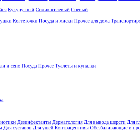
йся
Кукурузный
Силикагелевый
Соевый
рушки
Когтеточки
Посуда и миски
Прочее для дома
Транспортиро
ли и сено
Посуда
Прочее
Туалеты и купалки
жа
иотики
Дезинфектанты
Дерматология
Для вывода шерсти
Для г
ы
Для суставов
Для ушей
Контрацептивы
Обезбаливающие и пр