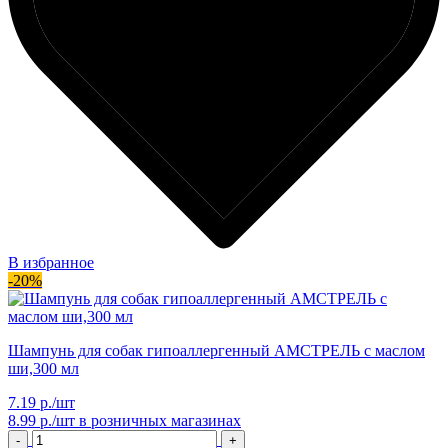
В избранное
-20%
Шампунь для собак гипоаллергенный АМСТРЕЛЬ с маслом
ши,300 мл
7.19 р./шт
8.99 р./шт
в розничных магазинах
-
+