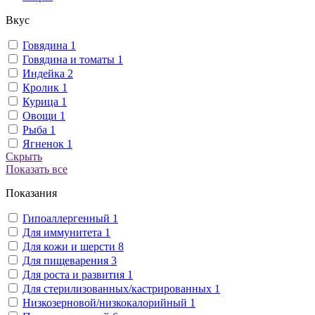
Вкус
Говядина
1
Говядина и томаты
1
Индейка
2
Кролик
1
Курица
1
Овощи
1
Рыба
1
Ягненок
1
Скрыть
Показать все
Показания
Гипоаллергенный
1
Для иммунитета
1
Для кожи и шерсти
8
Для пищеварения
3
Для роста и развития
1
Для стерилизованных/кастрированных
1
Низкозерновой/низкокалорийный
1