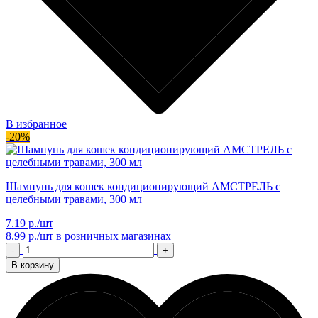
В избранное
-20%
Шампунь для кошек кондиционирующий АМСТРЕЛЬ с
целебными травами, 300 мл
7.19 р./шт
8.99 р./шт
в розничных магазинах
-
+
В корзину