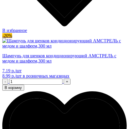
В избранное
-20%
Шампунь для щенков кондиционирующий АМСТРЕЛЬ с
медом и шалфеем,300 мл
7.19 р./шт
8.99 р./шт
в розничных магазинах
-
+
В корзину