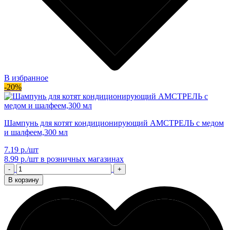
В избранное
-20%
Шампунь для котят кондиционирующий АМСТРЕЛЬ с медом
и шалфеем,300 мл
7.19 р./шт
8.99 р./шт
в розничных магазинах
-
+
В корзину