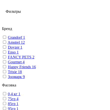
Фильтры
Бренд
Grandorf
1
Amstrel
12
Doyzer
1
Enso
1
FANCY PETS
2
Gourmet
4
Happy Friends
16
Trixie
18
Зоомарк
9
Фасовка
0,4 кг
1
75гр
4
85гр
1
95гр
1