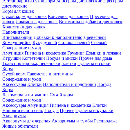
Ветеринарный сухой корм
Консервы диетические
Пресервы
диетические
Корм для кошек
Сухой корм для кошек
Консервы для кошек
Пресервы для
кошек
Лакомства для кошек
Витамины и добавки для кошек
Холистики для кошек
Наполнители
Впитывающий
Добавки к наполнителю
Древесный
Комкующийся
Кукурузный
Силикагелевый
Соевый
Содержание и уход
Амуниция
Гигиена и косметика
Груминг
Домики и лежаки
Игрушки
Когтеточки
Посуда и миски
Прочее для дома
Транспортировка, переноски, клетки
Туалеты и совки
Корм
Сухой корм
Лакомства и витамины
Содержание и уход
Аксессуары
Клетки
Наполнители и подстилки
Посуда
Корм
Лакомства и витамины
Сухой корм
Содержание и уход
Аксессуары
Амуниция
Гигиена и косметика
Клетки
Наполнители и сено
Посуда
Прочее
Туалеты и купалки
Аквариумы
Аквариумы для черепах
Аквариумы и тумбы
Распродажа
Живые обитатели