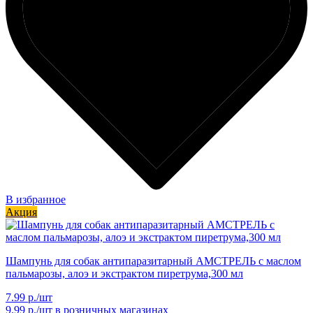
В избранное
Акция
Шампунь для собак антипаразитарный АМСТРЕЛЬ с маслом
пальмарозы, алоэ и экстрактом пиретрума,300 мл
7.99 р./шт
9.99 р./шт
в розничных магазинах