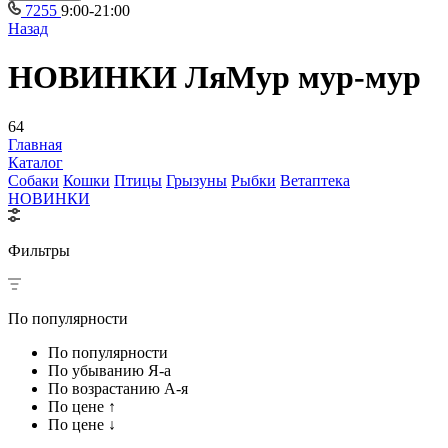
7255
9:00-21:00
Назад
НОВИНКИ ЛяМур мур-мур
64
Главная
Каталог
Собаки
Кошки
Птицы
Грызуны
Рыбки
Ветаптека
НОВИНКИ
Фильтры
По популярности
По популярности
По убыванию Я-а
По возрастанию А-я
По цене ↑
По цене ↓