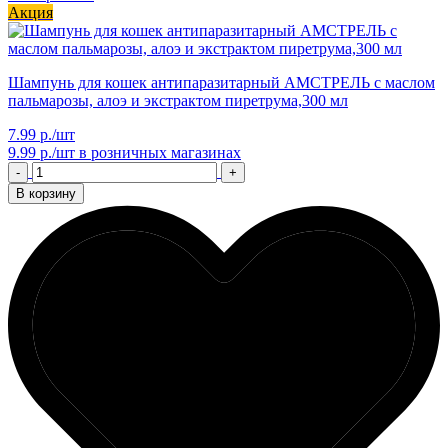
Акция
Шампунь для кошек антипаразитарный АМСТРЕЛЬ с маслом
пальмарозы, алоэ и экстрактом пиретрума,300 мл
7.99 р./шт
9.99 р./шт
в розничных магазинах
-
+
В корзину