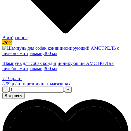
В избранное
-20%
Шампунь для собак кондиционирующий АМСТРЕЛЬ с
целебными травами,300 мл
7.19 р./шт
8.99 р./шт
в розничных магазинах
-
+
В корзину