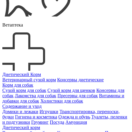
Ветаптека
Диетический Корм
Ветеринарный сухой корм
Консервы диетические
Корм для собак
Сухой корм для собак
Сухой корм для щенков
Консервы для
собак
Лакомства для собак
Пресервы для собак
Витамины и
добавки для собак
Холистики для собак
Содержание и уход
Домики и лежаки
Игрушки
Транспортировка, переноски,
будки
Гигиена и косметика
Одежда и обувь
Туалеты, пеленки
и подгузники
Груминг
Посуда
Амуниция
Диетический корм