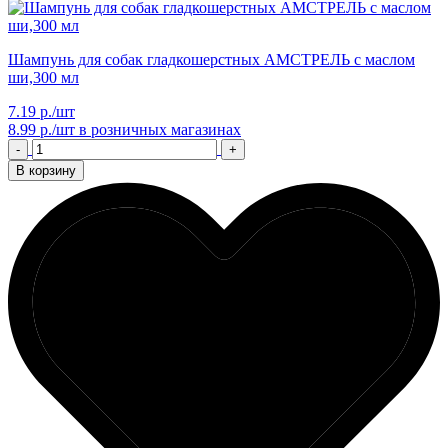
Шампунь для собак гладкошерстных АМСТРЕЛЬ с маслом
ши,300 мл
7.19 р./шт
8.99 р./шт
в розничных магазинах
-
+
В корзину