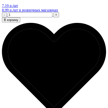
7.19 р./шт
8.99 р./шт
в розничных магазинах
-
+
В корзину