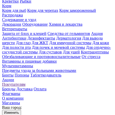
Креветки
Рыбки
Корм
Корм для рыб
Корм для черепах
Корм замороженный
Распродажа
Содержание и уход
Декорации
Оборудование
Химия и лекарства
Ветпрепараты
Защита от блох и клещей
Средства от гельминтов
Акция
Антибиотики
Дезинфектанты
Дерматология
Для вывода
шерсти
Для глаз
Для ЖКТ
Для иммунной системы
Для кожи
Для полости рта
Для почек и мочевой системы
Для сердечно-
сосудистой системы
Для суставов
Для ушей
Контрацептивы
Обезбаливающие и противовоспалительные
От стресса
Витамины и пищевые добавки
Мультивитамины
Предметы ухода за больными животными
Бинты
Попоны
Таблеткодаватель
Акции
Покупателям
Бренды
Доставка
Оплата
Флагманы
О компании
Магазины
Ваш город:
Изменить