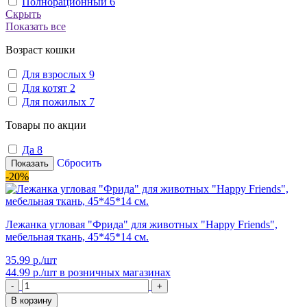
Полнорационный
6
Скрыть
Показать все
Возраст кошки
Для взрослых
9
Для котят
2
Для пожилых
7
Товары по акции
Да
8
Сбросить
Показать
-20%
Лежанка угловая "Фрида" для животных "Happy Friends",
мебельная ткань, 45*45*14 см.
35.99 р./шт
44.99 р./шт
в розничных магазинах
-
+
В корзину