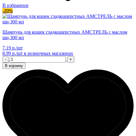
В избранное
-20%
Шампунь для кошек гладкошерстных АМСТРЕЛЬ с маслом
ши,300 мл
7.19 р./шт
8.99 р./шт
в розничных магазинах
-
+
В корзину