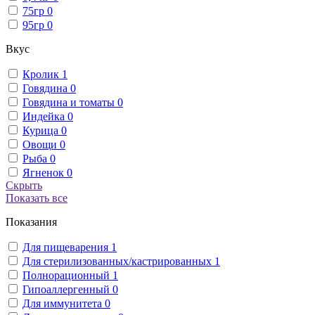
75гр
0
95гр
0
Вкус
Кролик
1
Говядина
0
Говядина и томаты
0
Индейка
0
Курица
0
Овощи
0
Рыба
0
Ягненок
0
Скрыть
Показать все
Показания
Для пищеварения
1
Для стерилизованных/кастрированных
1
Полнорационный
1
Гипоаллергенный
0
Для иммунитета
0