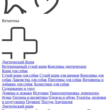
Ветаптека
Диетический Корм
Ветеринарный сухой корм
Консервы диетические
Корм для собак
Сухой корм для собак
Сухой корм для щенков
Консервы для
собак
Лакомства для собак
Пресервы для собак
Витамины и
добавки для собак
Холистики для собак
Содержание и уход
Домики и лежаки
Игрушки
Транспортировка, переноски,
будки
Гигиена и косметика
Одежда и обувь
Туалеты, пеленки
и подгузники
Груминг
Посуда
Амуниция
Диетический корм