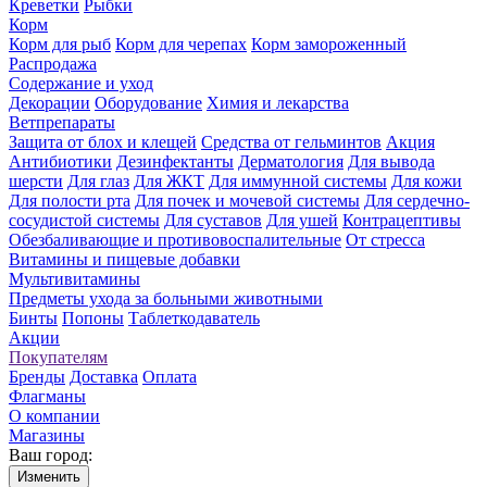
Креветки
Рыбки
Корм
Корм для рыб
Корм для черепах
Корм замороженный
Распродажа
Содержание и уход
Декорации
Оборудование
Химия и лекарства
Ветпрепараты
Защита от блох и клещей
Средства от гельминтов
Акция
Антибиотики
Дезинфектанты
Дерматология
Для вывода
шерсти
Для глаз
Для ЖКТ
Для иммунной системы
Для кожи
Для полости рта
Для почек и мочевой системы
Для сердечно-
сосудистой системы
Для суставов
Для ушей
Контрацептивы
Обезбаливающие и противовоспалительные
От стресса
Витамины и пищевые добавки
Мультивитамины
Предметы ухода за больными животными
Бинты
Попоны
Таблеткодаватель
Акции
Покупателям
Бренды
Доставка
Оплата
Флагманы
О компании
Магазины
Ваш город:
Изменить