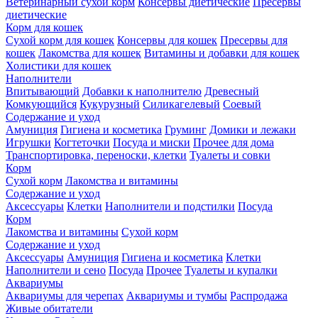
Ветеринарный сухой корм
Консервы диетические
Пресервы
диетические
Корм для кошек
Сухой корм для кошек
Консервы для кошек
Пресервы для
кошек
Лакомства для кошек
Витамины и добавки для кошек
Холистики для кошек
Наполнители
Впитывающий
Добавки к наполнителю
Древесный
Комкующийся
Кукурузный
Силикагелевый
Соевый
Содержание и уход
Амуниция
Гигиена и косметика
Груминг
Домики и лежаки
Игрушки
Когтеточки
Посуда и миски
Прочее для дома
Транспортировка, переноски, клетки
Туалеты и совки
Корм
Сухой корм
Лакомства и витамины
Содержание и уход
Аксессуары
Клетки
Наполнители и подстилки
Посуда
Корм
Лакомства и витамины
Сухой корм
Содержание и уход
Аксессуары
Амуниция
Гигиена и косметика
Клетки
Наполнители и сено
Посуда
Прочее
Туалеты и купалки
Аквариумы
Аквариумы для черепах
Аквариумы и тумбы
Распродажа
Живые обитатели