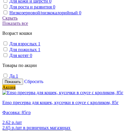
Для кожи и шерсти
0
Для роста и развития
0
Низкозерновой/низкокалорийный
0
Скрыть
Показать все
Возраст кошки
Для взрослых
1
Для пожилых
1
Для котят
0
Товары по акции
Да
1
Сбросить
Показать
Акция
Enso пресерва для кошек, кусочки в соусе с кроликом, 85г
Фасовка: 85гр
2.62 р./шт
2.65 р./шт
в розничных магазинах