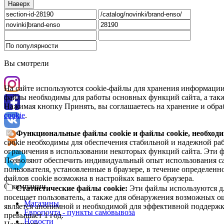
Наверх
Вы смотрели
На сайте используются cookie-файлы для хранения информации
файлы необходимы для работы основных функций сайта, а такж
Нажимая кнопку Принять, вы соглашаетесь на хранение и обра
cookie
.
Функциональные файлы cookie и файлы cookie, необходи
cookie необходимы для обеспечения стабильной и надежной раб
ограничения в использовании некоторых функций сайта. Эти ф
Позволяют обеспечить индивидуальный опыт использования са
пользователя, установленные в браузере, в течение определен
файлов cookie возможна в настройках вашего браузера.
О компании
Статистические файлы cookie:
Эти файлы используются дл
посещает пользователь, а также для обнаружения возможных о
Магазины
является анонимной и необходимой для эффективной поддержки
Европочта - пункты самовывоза
превышает 1 год.
Новости