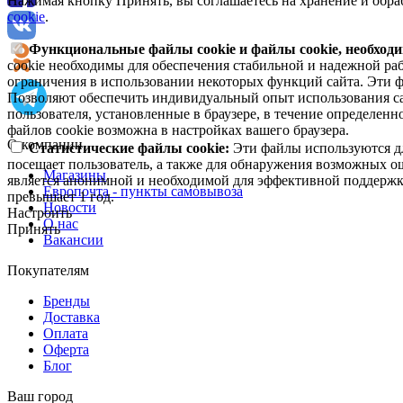
Нажимая кнопку Принять, вы соглашаетесь на хранение и обра
cookie
.
Функциональные файлы cookie и файлы cookie, необходи
cookie необходимы для обеспечения стабильной и надежной раб
ограничения в использовании некоторых функций сайта. Эти ф
Позволяют обеспечить индивидуальный опыт использования са
пользователя, установленные в браузере, в течение определен
файлов cookie возможна в настройках вашего браузера.
О компании
Статистические файлы cookie:
Эти файлы используются дл
посещает пользователь, а также для обнаружения возможных о
Магазины
является анонимной и необходимой для эффективной поддержки
Европочта - пункты самовывоза
превышает 1 год.
Новости
Настроить
О нас
Принять
Вакансии
Покупателям
Бренды
Доставка
Оплата
Оферта
Блог
Ваш город