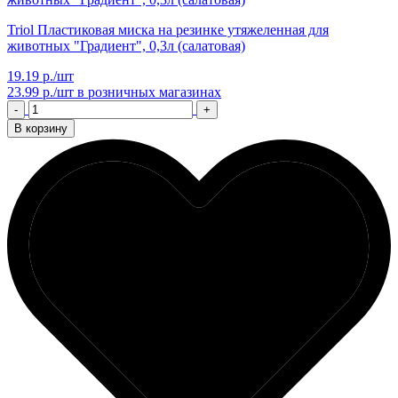
Triol Пластиковая миска на резинке утяжеленная для
животных "Градиент", 0,3л (салатовая)
19.19 р./шт
23.99 р./шт
в розничных магазинах
-
+
В корзину