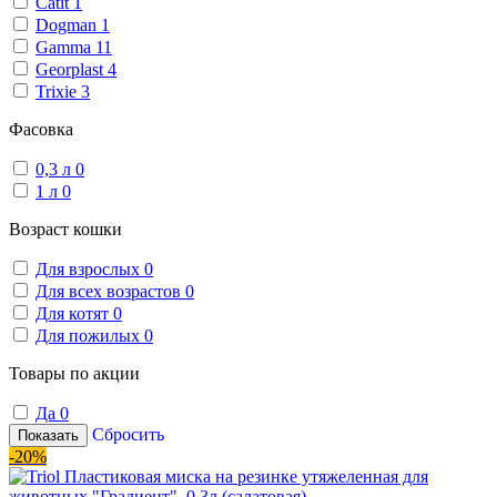
Catit
1
Dogman
1
Gamma
11
Georplast
4
Trixie
3
Фасовка
0,3 л
0
1 л
0
Возраст кошки
Для взрослых
0
Для всех возрастов
0
Для котят
0
Для пожилых
0
Товары по акции
Да
0
Сбросить
Показать
-20%