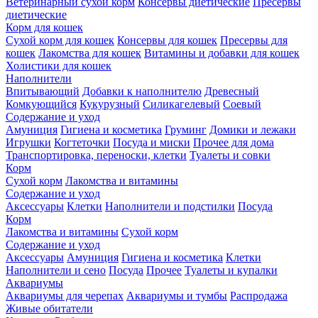
Ветеринарный сухой корм
Консервы диетические
Пресервы
диетические
Корм для кошек
Сухой корм для кошек
Консервы для кошек
Пресервы для
кошек
Лакомства для кошек
Витамины и добавки для кошек
Холистики для кошек
Наполнители
Впитывающий
Добавки к наполнителю
Древесный
Комкующийся
Кукурузный
Силикагелевый
Соевый
Содержание и уход
Амуниция
Гигиена и косметика
Груминг
Домики и лежаки
Игрушки
Когтеточки
Посуда и миски
Прочее для дома
Транспортировка, переноски, клетки
Туалеты и совки
Корм
Сухой корм
Лакомства и витамины
Содержание и уход
Аксессуары
Клетки
Наполнители и подстилки
Посуда
Корм
Лакомства и витамины
Сухой корм
Содержание и уход
Аксессуары
Амуниция
Гигиена и косметика
Клетки
Наполнители и сено
Посуда
Прочее
Туалеты и купалки
Аквариумы
Аквариумы для черепах
Аквариумы и тумбы
Распродажа
Живые обитатели