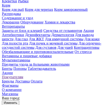
Креветки
Рыбки
Корм
Корм для рыб
Корм для черепах
Корм замороженный
Распродажа
Содержание и уход
Декорации
Оборудование
Химия и лекарства
Ветпрепараты
Защита от блох и клещей
Средства от гельминтов
Акция
Антибиотики
Дезинфектанты
Дерматология
Для вывода
шерсти
Для глаз
Для ЖКТ
Для иммунной системы
Для кожи
Для полости рта
Для почек и мочевой системы
Для сердечно-
сосудистой системы
Для суставов
Для ушей
Контрацептивы
Обезбаливающие и противовоспалительные
От стресса
Витамины и пищевые добавки
Мультивитамины
Предметы ухода за больными животными
Бинты
Попоны
Таблеткодаватель
Акции
Покупателям
Бренды
Доставка
Оплата
Флагманы
О компании
Магазины
Ваш город:
Изменить