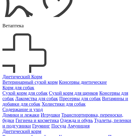
Ветаптека
Диетический Корм
Ветеринарный сухой корм
Консервы диетические
Корм для собак
Сухой корм для собак
Сухой корм для щенков
Консервы для
собак
Лакомства для собак
Пресервы для собак
Витамины и
добавки для собак
Холистики для собак
Содержание и уход
Домики и лежаки
Игрушки
Транспортировка, переноски,
будки
Гигиена и косметика
Одежда и обувь
Туалеты, пеленки
и подгузники
Груминг
Посуда
Амуниция
Диетический корм