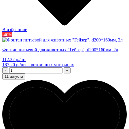
В избранное
-40%
Фонтан питьевой для животных "Гейзер", d200*160мм, 2л
112.32 р./шт
187.20 р./шт
в розничных магазинах
-
+
11 августа