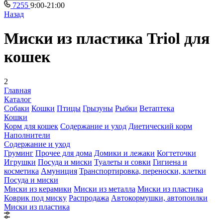
7255
9:00-21:00
Назад
Миски из пластика Triol для
кошек
2
Главная
Каталог
Собаки
Кошки
Птицы
Грызуны
Рыбки
Ветаптека
Кошки
Корм для кошек
Содержание и уход
Диетический корм
Наполнители
Содержание и уход
Груминг
Прочее для дома
Домики и лежаки
Когтеточки
Игрушки
Посуда и миски
Туалеты и совки
Гигиена и
косметика
Амуниция
Транспортировка, переноски, клетки
Посуда и миски
Миски из керамики
Миски из металла
Миски из пластика
Коврик под миску
Распродажа
Автокормушки, автопоилки
Миски из пластика