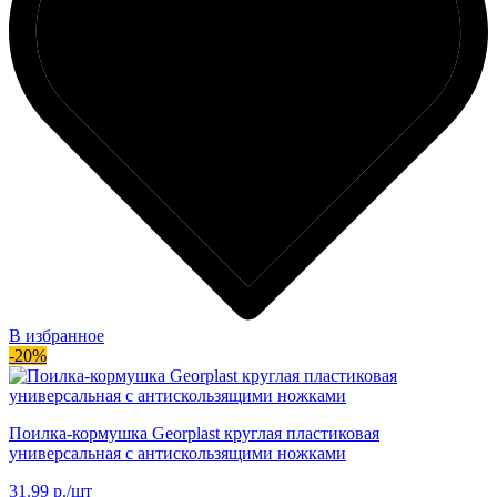
В избранное
-20%
Поилка-кормушка Georplast круглая пластиковая
универсальная с антискользящими ножками
31.99 р./шт