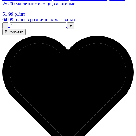
2x290 мл летние овощи, салатовые
51.99 р./шт
64.99 р./шт
в розничных магазинах
-
+
В корзину