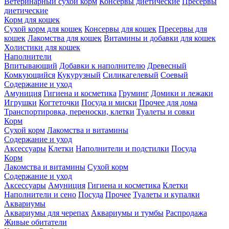
Ветеринарный сухой корм
Консервы диетические
Пресервы
диетические
Корм для кошек
Сухой корм для кошек
Консервы для кошек
Пресервы для
кошек
Лакомства для кошек
Витамины и добавки для кошек
Холистики для кошек
Наполнители
Впитывающий
Добавки к наполнителю
Древесный
Комкующийся
Кукурузный
Силикагелевый
Соевый
Содержание и уход
Амуниция
Гигиена и косметика
Груминг
Домики и лежаки
Игрушки
Когтеточки
Посуда и миски
Прочее для дома
Транспортировка, переноски, клетки
Туалеты и совки
Корм
Сухой корм
Лакомства и витамины
Содержание и уход
Аксессуары
Клетки
Наполнители и подстилки
Посуда
Корм
Лакомства и витамины
Сухой корм
Содержание и уход
Аксессуары
Амуниция
Гигиена и косметика
Клетки
Наполнители и сено
Посуда
Прочее
Туалеты и купалки
Аквариумы
Аквариумы для черепах
Аквариумы и тумбы
Распродажа
Живые обитатели