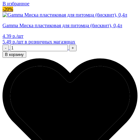
В избранное
-20%
Gamma Миска пластиковая для питомца (бисквит), 0,4л
4.39 р./шт
5.49 р./шт
в розничных магазинах
-
+
В корзину