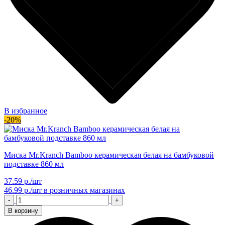
В избранное
-20%
Миска Mr.Kranch Bamboo керамическая белая на бамбуковой
подставке 860 мл
37.59 р./шт
46.99 р./шт
в розничных магазинах
-
+
В корзину