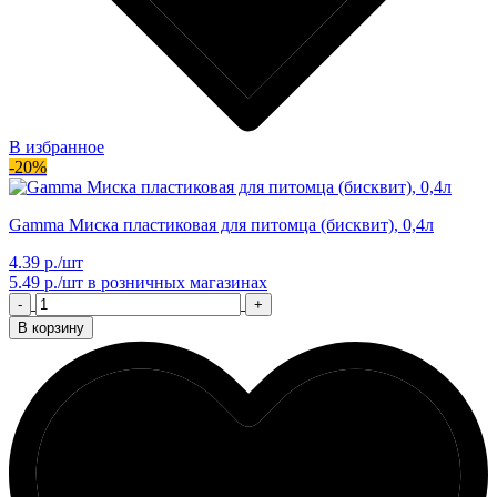
В избранное
-20%
Gamma Миска пластиковая для питомца (бисквит), 0,4л
4.39 р./шт
5.49 р./шт
в розничных магазинах
-
+
В корзину