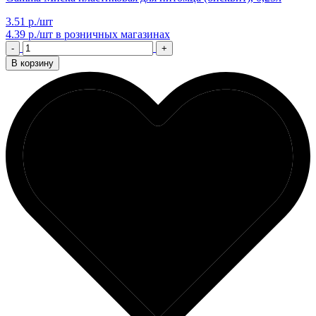
3.51 р./шт
4.39 р./шт
в розничных магазинах
-
+
В корзину