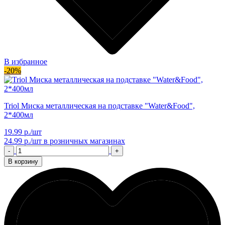
В избранное
-20%
Triol Миска металлическая на подставке "Water&Food",
2*400мл
19.99 р./шт
24.99 р./шт
в розничных магазинах
-
+
В корзину