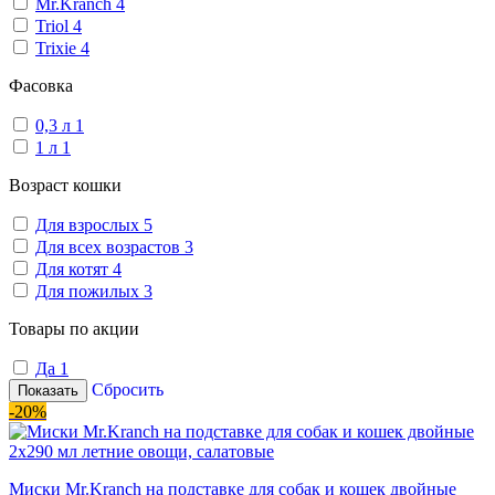
Mr.Kranch
4
Triol
4
Trixie
4
Фасовка
0,3 л
1
1 л
1
Возраст кошки
Для взрослых
5
Для всех возрастов
3
Для котят
4
Для пожилых
3
Товары по акции
Да
1
Сбросить
Показать
-20%
Миски Mr.Kranch на подставке для собак и кошек двойные