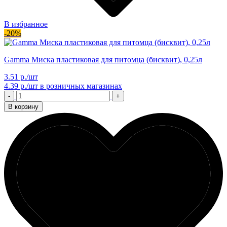
В избранное
-20%
Gamma Миска пластиковая для питомца (бисквит), 0,25л
3.51 р./шт
4.39 р./шт
в розничных магазинах
-
+
В корзину