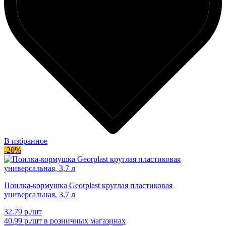
В избранное
-20%
Поилка-кормушка Georplast круглая пластиковая
универсальная, 3,7 л
32.79 р./шт
40.99 р./шт
в розничных магазинах