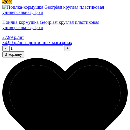
-20%
Поилка-кормушка Georplast круглая пластиковая
универсальная, 1,6 л
27.99 р./шт
34.99 р./шт
в розничных магазинах
-
+
В корзину