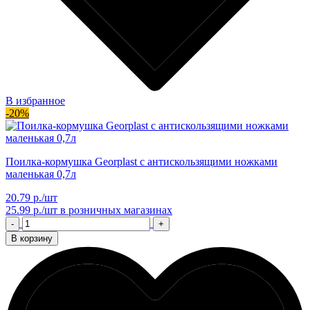
В избранное
-20%
Поилка-кормушка Georplast с антискользящими ножками
маленькая 0,7л
20.79 р./шт
25.99 р./шт
в розничных магазинах
-
+
В корзину