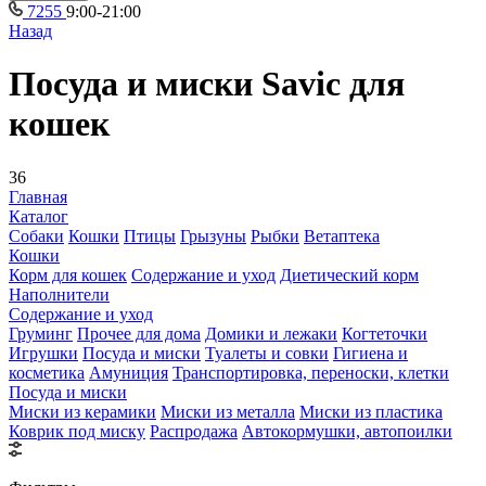
7255
9:00-21:00
Назад
Посуда и миски Savic для
кошек
36
Главная
Каталог
Собаки
Кошки
Птицы
Грызуны
Рыбки
Ветаптека
Кошки
Корм для кошек
Содержание и уход
Диетический корм
Наполнители
Содержание и уход
Груминг
Прочее для дома
Домики и лежаки
Когтеточки
Игрушки
Посуда и миски
Туалеты и совки
Гигиена и
косметика
Амуниция
Транспортировка, переноски, клетки
Посуда и миски
Миски из керамики
Миски из металла
Миски из пластика
Коврик под миску
Распродажа
Автокормушки, автопоилки