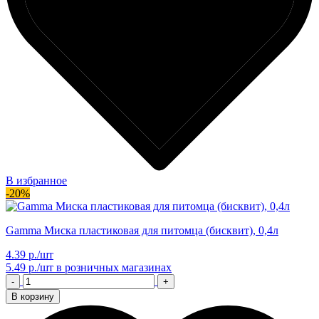
В избранное
-20%
Gamma Миска пластиковая для питомца (бисквит), 0,4л
4.39 р./шт
5.49 р./шт
в розничных магазинах
-
+
В корзину