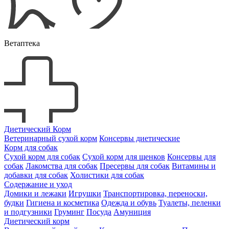
Ветаптека
Диетический Корм
Ветеринарный сухой корм
Консервы диетические
Корм для собак
Сухой корм для собак
Сухой корм для щенков
Консервы для
собак
Лакомства для собак
Пресервы для собак
Витамины и
добавки для собак
Холистики для собак
Содержание и уход
Домики и лежаки
Игрушки
Транспортировка, переноски,
будки
Гигиена и косметика
Одежда и обувь
Туалеты, пеленки
и подгузники
Груминг
Посуда
Амуниция
Диетический корм