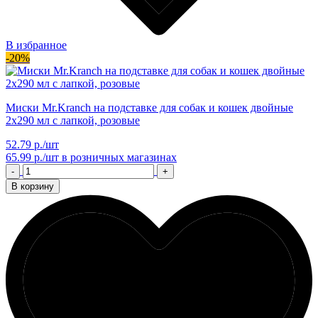
В избранное
-20%
Миски Mr.Kranch на подставке для собак и кошек двойные
2x290 мл с лапкой, розовые
52.79 р./шт
65.99 р./шт
в розничных магазинах
-
+
В корзину