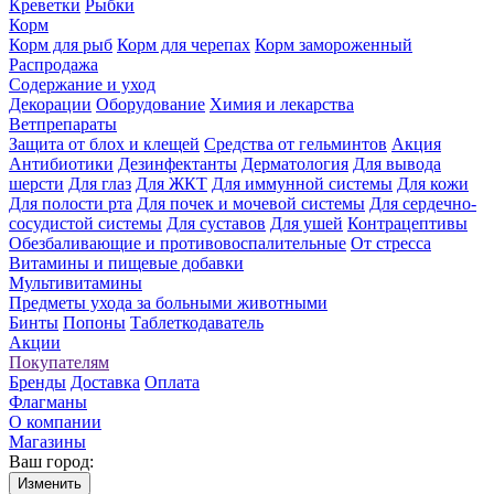
Креветки
Рыбки
Корм
Корм для рыб
Корм для черепах
Корм замороженный
Распродажа
Содержание и уход
Декорации
Оборудование
Химия и лекарства
Ветпрепараты
Защита от блох и клещей
Средства от гельминтов
Акция
Антибиотики
Дезинфектанты
Дерматология
Для вывода
шерсти
Для глаз
Для ЖКТ
Для иммунной системы
Для кожи
Для полости рта
Для почек и мочевой системы
Для сердечно-
сосудистой системы
Для суставов
Для ушей
Контрацептивы
Обезбаливающие и противовоспалительные
От стресса
Витамины и пищевые добавки
Мультивитамины
Предметы ухода за больными животными
Бинты
Попоны
Таблеткодаватель
Акции
Покупателям
Бренды
Доставка
Оплата
Флагманы
О компании
Магазины
Ваш город:
Изменить