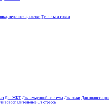
вка, переноски, клетки
Туалеты и совки
лаз
Для ЖКТ
Для иммунной системы
Для кожи
Для полости рта
отивовоспалительные
От стресса