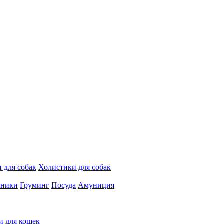
 для собак
Холистики для собак
зники
Груминг
Посуда
Амуниция
и для кошек