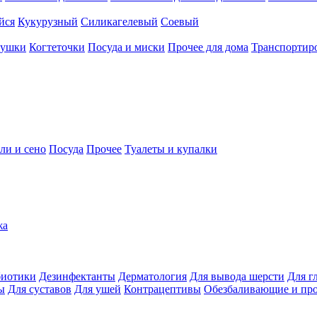
йся
Кукурузный
Силикагелевый
Соевый
рушки
Когтеточки
Посуда и миски
Прочее для дома
Транспортиро
ли и сено
Посуда
Прочее
Туалеты и купалки
жа
иотики
Дезинфектанты
Дерматология
Для вывода шерсти
Для г
ы
Для суставов
Для ушей
Контрацептивы
Обезбаливающие и пр