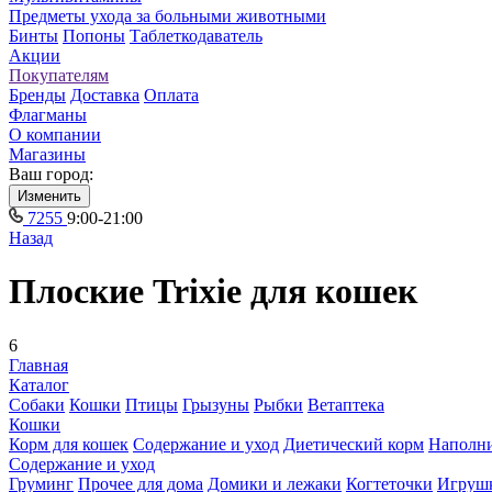
Предметы ухода за больными животными
Бинты
Попоны
Таблеткодаватель
Акции
Покупателям
Бренды
Доставка
Оплата
Флагманы
О компании
Магазины
Ваш город:
Изменить
7255
9:00-21:00
Назад
Плоские Trixie для кошек
6
Главная
Каталог
Собаки
Кошки
Птицы
Грызуны
Рыбки
Ветаптека
Кошки
Корм для кошек
Содержание и уход
Диетический корм
Наполн
Содержание и уход
Груминг
Прочее для дома
Домики и лежаки
Когтеточки
Игруш