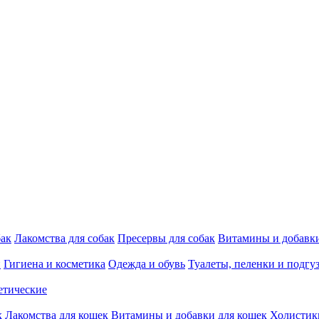
бак
Лакомства для собак
Пресервы для собак
Витамины и добавки
и
Гигиена и косметика
Одежда и обувь
Туалеты, пеленки и подгу
етические
к
Лакомства для кошек
Витамины и добавки для кошек
Холистик