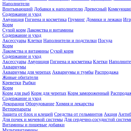
Наполнители
Впитывающий
Добавки к наполнителю
Древесный
Комкующи
Содержание и уход
Амуниция
Гигиена и косметика
Груминг
Домики и лежаки
Иг
Корм
Сухой корм
Лакомства и витамины
Содержание и уход
Аксессуары
Клетки
Наполнители и подстилки
Посуда
Корм
Лакомства и витамины
Сухой корм
Содержание и уход
Аксессуары
Амуниция
Гигиена и косметика
Клетки
Наполните
Аквариумы
Аквариумы для черепах
Аквариумы и тумбы
Распродажа
Живые обитатели
Креветки
Рыбки
Корм
Корм для рыб
Корм для черепах
Корм замороженный
Распрода
Содержание и уход
Декорации
Оборудование
Химия и лекарства
Ветпрепараты
Защита от блох и клещей
Средства от гельминтов
Акция
Антиб
Для почек и мочевой системы
Для сердечно-сосудистой систем
Витамины и пищевые добавки
Мультивитамины