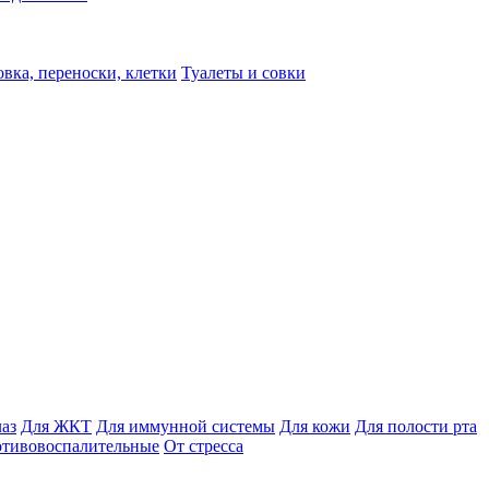
вка, переноски, клетки
Туалеты и совки
лаз
Для ЖКТ
Для иммунной системы
Для кожи
Для полости рта
отивовоспалительные
От стресса