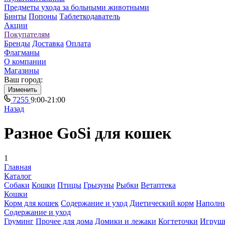
Предметы ухода за больными животными
Бинты
Попоны
Таблеткодаватель
Акции
Покупателям
Бренды
Доставка
Оплата
Флагманы
О компании
Магазины
Ваш город:
Изменить
7255
9:00-21:00
Назад
Разное GoSi для кошек
1
Главная
Каталог
Собаки
Кошки
Птицы
Грызуны
Рыбки
Ветаптека
Кошки
Корм для кошек
Содержание и уход
Диетический корм
Наполн
Содержание и уход
Груминг
Прочее для дома
Домики и лежаки
Когтеточки
Игруш