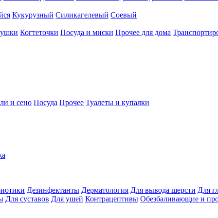
йся
Кукурузный
Силикагелевый
Соевый
рушки
Когтеточки
Посуда и миски
Прочее для дома
Транспортиро
ли и сено
Посуда
Прочее
Туалеты и купалки
жа
иотики
Дезинфектанты
Дерматология
Для вывода шерсти
Для г
ы
Для суставов
Для ушей
Контрацептивы
Обезбаливающие и пр