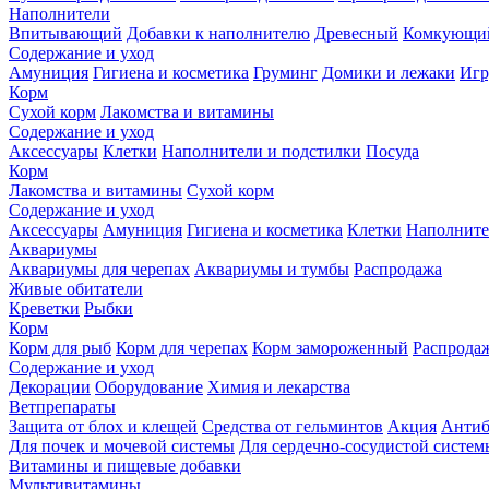
Наполнители
Впитывающий
Добавки к наполнителю
Древесный
Комкующи
Содержание и уход
Амуниция
Гигиена и косметика
Груминг
Домики и лежаки
Иг
Корм
Сухой корм
Лакомства и витамины
Содержание и уход
Аксессуары
Клетки
Наполнители и подстилки
Посуда
Корм
Лакомства и витамины
Сухой корм
Содержание и уход
Аксессуары
Амуниция
Гигиена и косметика
Клетки
Наполните
Аквариумы
Аквариумы для черепах
Аквариумы и тумбы
Распродажа
Живые обитатели
Креветки
Рыбки
Корм
Корм для рыб
Корм для черепах
Корм замороженный
Распрода
Содержание и уход
Декорации
Оборудование
Химия и лекарства
Ветпрепараты
Защита от блох и клещей
Средства от гельминтов
Акция
Антиб
Для почек и мочевой системы
Для сердечно-сосудистой систем
Витамины и пищевые добавки
Мультивитамины