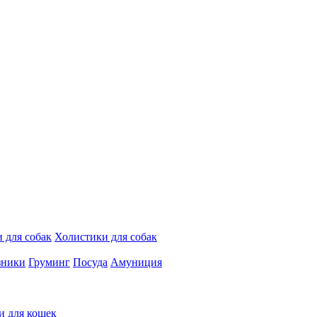
 для собак
Холистики для собак
зники
Груминг
Посуда
Амуниция
и для кошек