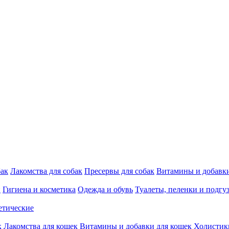
бак
Лакомства для собак
Пресервы для собак
Витамины и добавки
и
Гигиена и косметика
Одежда и обувь
Туалеты, пеленки и подгу
етические
к
Лакомства для кошек
Витамины и добавки для кошек
Холистик