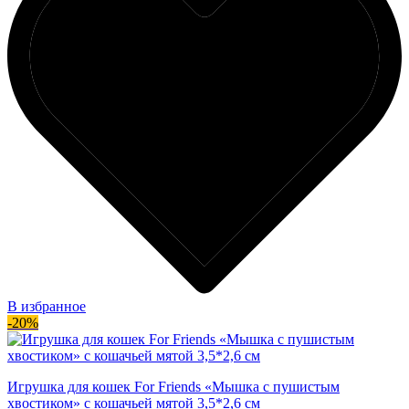
В избранное
-20%
Игрушка для кошек For Friends «Мышка с пушистым
хвостиком» с кошачьей мятой 3,5*2,6 см