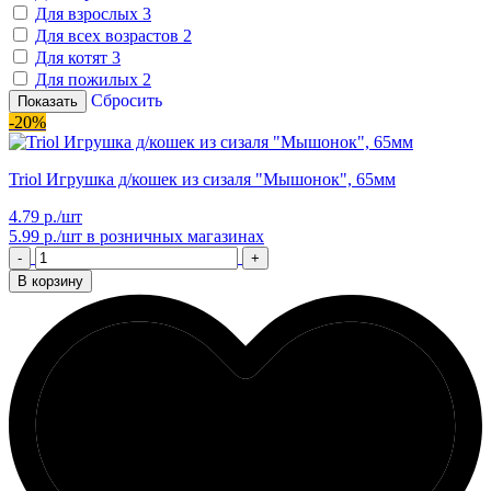
Для взрослых
3
Для всех возрастов
2
Для котят
3
Для пожилых
2
Сбросить
Показать
-20%
Triol Игрушка д/кошек из сизаля "Мышонок", 65мм
4.79 р./шт
5.99 р./шт
в розничных магазинах
-
+
В корзину