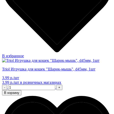
В избранное
Triol Игрушка для кошек "Шарик-мышь", d45мм, 1шт
3.99 р./шт
3.99 р./шт
в розничных магазинах
-
+
В корзину