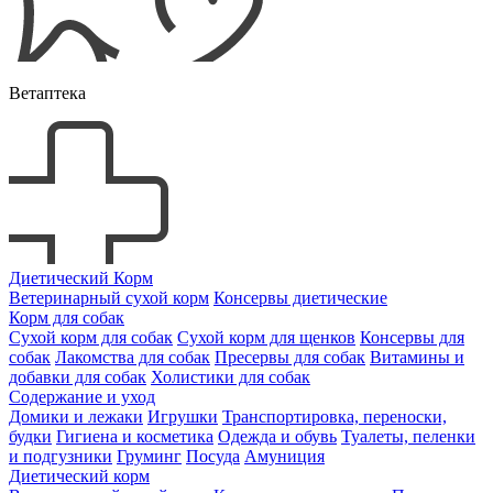
Ветаптека
Диетический Корм
Ветеринарный сухой корм
Консервы диетические
Корм для собак
Сухой корм для собак
Сухой корм для щенков
Консервы для
собак
Лакомства для собак
Пресервы для собак
Витамины и
добавки для собак
Холистики для собак
Содержание и уход
Домики и лежаки
Игрушки
Транспортировка, переноски,
будки
Гигиена и косметика
Одежда и обувь
Туалеты, пеленки
и подгузники
Груминг
Посуда
Амуниция
Диетический корм