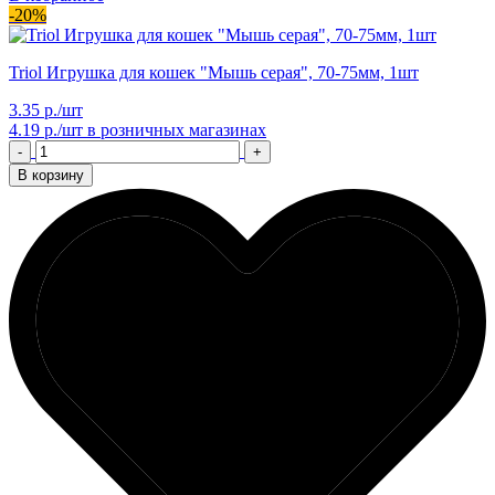
-20%
Triol Игрушка для кошек "Мышь серая", 70-75мм, 1шт
3.35 р./шт
4.19 р./шт
в розничных магазинах
-
+
В корзину