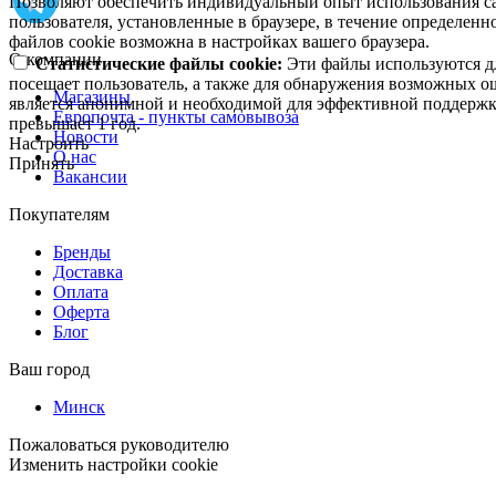
Позволяют обеспечить индивидуальный опыт использования са
пользователя, установленные в браузере, в течение определен
файлов cookie возможна в настройках вашего браузера.
О компании
Статистические файлы cookie:
Эти файлы используются дл
посещает пользователь, а также для обнаружения возможных о
Магазины
является анонимной и необходимой для эффективной поддержки
Европочта - пункты самовывоза
превышает 1 год.
Новости
Настроить
О нас
Принять
Вакансии
Покупателям
Бренды
Доставка
Оплата
Оферта
Блог
Ваш город
Минск
Пожаловаться руководителю
Изменить настройки cookie