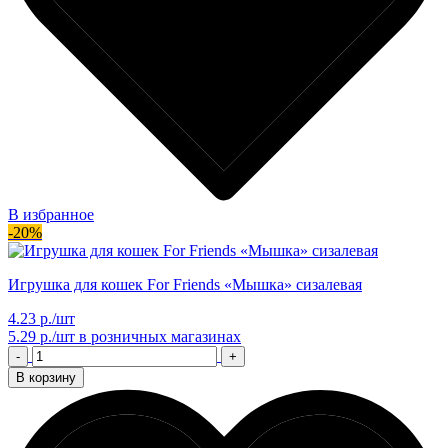
В избранное
-20%
Игрушка для кошек For Friends «Мышка» сизалевая
4.23 р./шт
5.29 р./шт
в розничных магазинах
-
+
В корзину