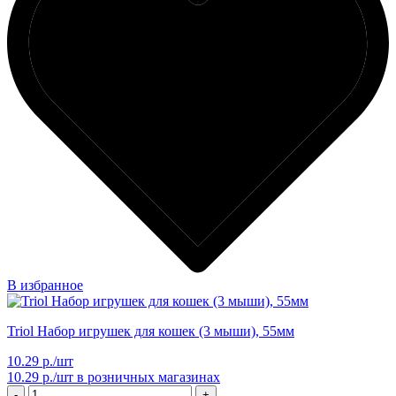
В избранное
Triol Набор игрушек для кошек (3 мыши), 55мм
10.29 р./шт
10.29 р./шт
в розничных магазинах
-
+