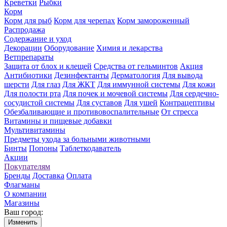
Креветки
Рыбки
Корм
Корм для рыб
Корм для черепах
Корм замороженный
Распродажа
Содержание и уход
Декорации
Оборудование
Химия и лекарства
Ветпрепараты
Защита от блох и клещей
Средства от гельминтов
Акция
Антибиотики
Дезинфектанты
Дерматология
Для вывода
шерсти
Для глаз
Для ЖКТ
Для иммунной системы
Для кожи
Для полости рта
Для почек и мочевой системы
Для сердечно-
сосудистой системы
Для суставов
Для ушей
Контрацептивы
Обезбаливающие и противовоспалительные
От стресса
Витамины и пищевые добавки
Мультивитамины
Предметы ухода за больными животными
Бинты
Попоны
Таблеткодаватель
Акции
Покупателям
Бренды
Доставка
Оплата
Флагманы
О компании
Магазины
Ваш город:
Изменить