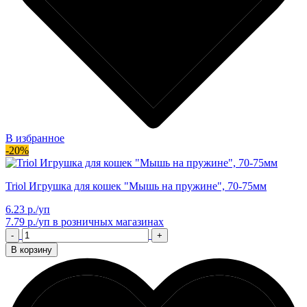
В избранное
-20%
Triol Игрушка для кошек "Мышь на пружине", 70-75мм
6.23 р./уп
7.79 р./уп
в розничных магазинах
-
+
В корзину