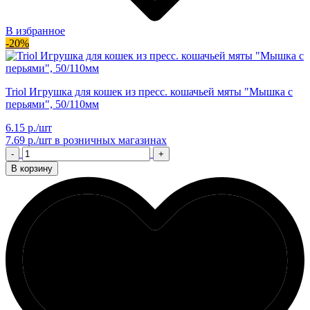
В избранное
-20%
Triol Игрушка для кошек из пресс. кошачьей мяты "Мышка с
перьями", 50/110мм
6.15 р./шт
7.69 р./шт
в розничных магазинах
-
+
В корзину