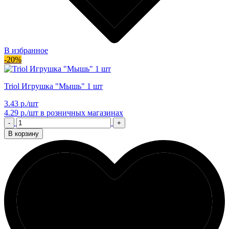
В избранное
-20%
Triol Игрушка "Мышь" 1 шт
3.43 р./шт
4.29 р./шт
в розничных магазинах
-
+
В корзину