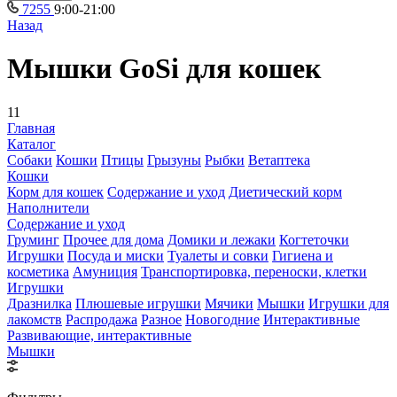
7255
9:00-21:00
Назад
Мышки GoSi для кошек
11
Главная
Каталог
Собаки
Кошки
Птицы
Грызуны
Рыбки
Ветаптека
Кошки
Корм для кошек
Содержание и уход
Диетический корм
Наполнители
Содержание и уход
Груминг
Прочее для дома
Домики и лежаки
Когтеточки
Игрушки
Посуда и миски
Туалеты и совки
Гигиена и
косметика
Амуниция
Транспортировка, переноски, клетки
Игрушки
Дразнилка
Плюшевые игрушки
Мячики
Мышки
Игрушки для
лакомств
Распродажа
Разное
Новогодние
Интерактивные
Развивающие, интерактивные
Мышки