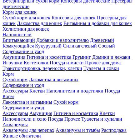
Ветеринарный сухой корм
Консервы диетические
Пресервы
диетические
Корм для кошек
Сухой корм для кошек
Консервы для кошек
Пресервы для
кошек
Лакомства для кошек
Витамины и добавки для кошек
Холистики для кошек
Наполнители
Впитывающий
Добавки к наполнителю
Древесный
Комкующийся
Кукурузный
Силикагелевый
Соевый
Содержание и уход
Амуниция
Гигиена и косметика
Груминг
Домики и лежаки
Игрушки
Когтеточки
Посуда и миски
Прочее для дома
Транспортировка, переноски, клетки
Туалеты и совки
Корм
Сухой корм
Лакомства и витамины
Содержание и уход
Аксессуары
Клетки
Наполнители и подстилки
Посуда
Корм
Лакомства и витамины
Сухой корм
Содержание и уход
Аксессуары
Амуниция
Гигиена и косметика
Клетки
Наполнители и сено
Посуда
Прочее
Туалеты и купалки
Аквариумы
Аквариумы для черепах
Аквариумы и тумбы
Распродажа
Живые обитатели