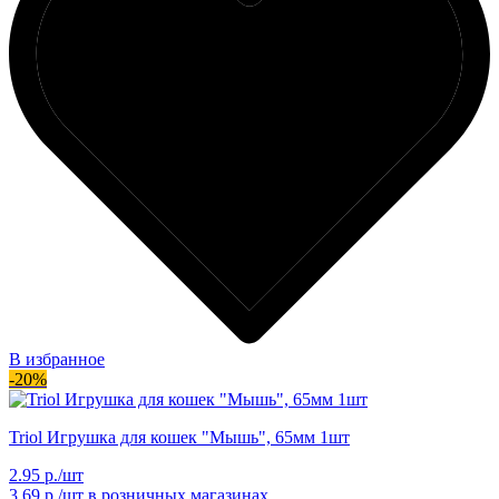
В избранное
-20%
Triol Игрушка для кошек "Мышь", 65мм 1шт
2.95 р./шт
3.69 р./шт
в розничных магазинах