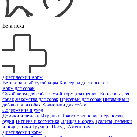
Ветаптека
Диетический Корм
Ветеринарный сухой корм
Консервы диетические
Корм для собак
Сухой корм для собак
Сухой корм для щенков
Консервы для
собак
Лакомства для собак
Пресервы для собак
Витамины и
добавки для собак
Холистики для собак
Содержание и уход
Домики и лежаки
Игрушки
Транспортировка, переноски,
будки
Гигиена и косметика
Одежда и обувь
Туалеты, пеленки
и подгузники
Груминг
Посуда
Амуниция
Диетический корм