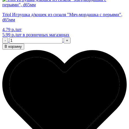
Triol Игрушка д/кошек из сизаля "Мяч-мордашка с перьями",
d65мм
4.79 р./шт
5.99 р./шт
в розничных магазинах
-
+
В корзину