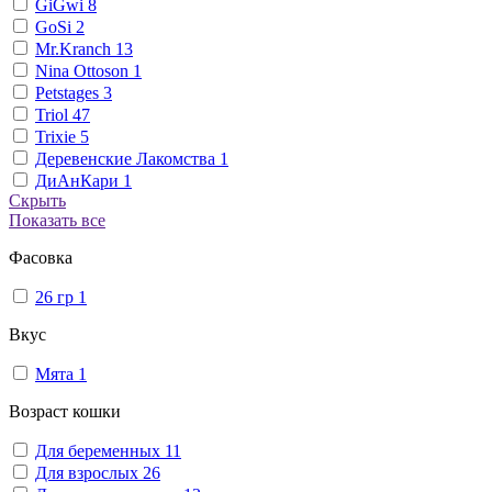
GiGwi
8
GoSi
2
Mr.Kranch
13
Nina Ottoson
1
Petstages
3
Triol
47
Trixie
5
Деревенские Лакомства
1
ДиАнКари
1
Скрыть
Показать все
Фасовка
26 гр
1
Вкус
Мята
1
Возраст кошки
Для беременных
11
Для взрослых
26