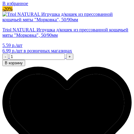
В избранное
-20%
Triol NATURAL Игрушка д/кошек из прессованной кошачьей
мяты "Морковка", 50/90мм
5.59 р./шт
6.99 р./шт
в розничных магазинах
-
+
В корзину