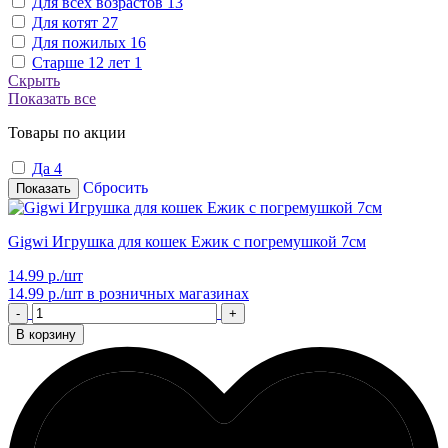
Для всех возрастов
13
Для котят
27
Для пожилых
16
Старше 12 лет
1
Скрыть
Показать все
Товары по акции
Да
4
Сбросить
Показать
Gigwi Игрушка для кошек Ежик с погремушкой 7см
14.99 р./шт
14.99 р./шт
в розничных магазинах
-
+
В корзину