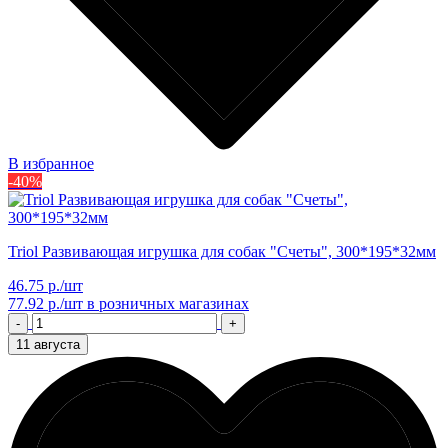
В избранное
-40%
Triol Развивающая игрушка для собак "Счеты", 300*195*32мм
46.75 р./шт
77.92 р./шт
в розничных магазинах
-
+
11 августа