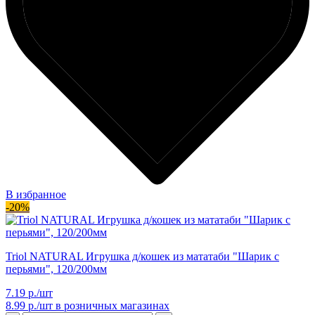
В избранное
-20%
Triol NATURAL Игрушка д/кошек из мататаби "Шарик с
перьями", 120/200мм
7.19 р./шт
8.99 р./шт
в розничных магазинах