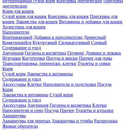
Ветеринарный сухой корм
Консервы диетические
Пресервы
диетические
Корм для кошек
Сухой корм для кошек
Консервы для кошек
Пресервы для
кошек
Лакомства для кошек
Витамины и добавки для кошек
Холистики для кошек
Наполнители
Впитывающий
Добавки к наполнителю
Древесный
Комкующийся
Кукурузный
Силикагелевый
Соевый
Содержание и уход
Амуниция
Гигиена и косметика
Груминг
Домики и лежаки
Игрушки
Когтеточки
Посуда и миски
Прочее для дома
Транспортировка, переноски, клетки
Туалеты и совки
Корм
Сухой корм
Лакомства и витамины
Содержание и уход
Аксессуары
Клетки
Наполнители и подстилки
Посуда
Корм
Лакомства и витамины
Сухой корм
Содержание и уход
Аксессуары
Амуниция
Гигиена и косметика
Клетки
Наполнители и сено
Посуда
Прочее
Туалеты и купалки
Аквариумы
Аквариумы для черепах
Аквариумы и тумбы
Распродажа
Живые обитатели