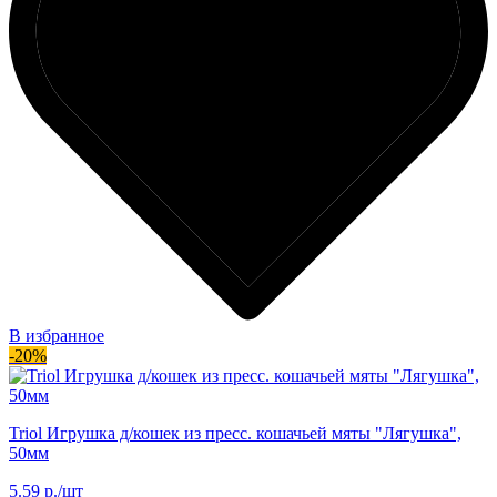
В избранное
-20%
Triol Игрушка д/кошек из пресс. кошачьей мяты "Лягушка",
50мм
5.59 р./шт