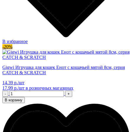
В избранное
-20%
Gigwi Игрушка для кошек Енот с кошачьей мятой 8см, серия
CATCH & SCRATCH
14.39 р./шт
17.99 р./шт
в розничных магазинах
-
+
В корзину