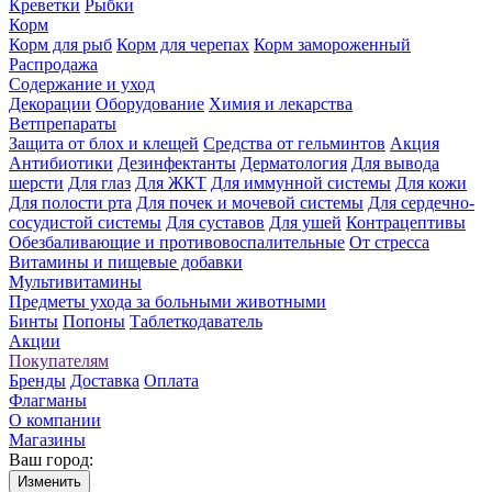
Креветки
Рыбки
Корм
Корм для рыб
Корм для черепах
Корм замороженный
Распродажа
Содержание и уход
Декорации
Оборудование
Химия и лекарства
Ветпрепараты
Защита от блох и клещей
Средства от гельминтов
Акция
Антибиотики
Дезинфектанты
Дерматология
Для вывода
шерсти
Для глаз
Для ЖКТ
Для иммунной системы
Для кожи
Для полости рта
Для почек и мочевой системы
Для сердечно-
сосудистой системы
Для суставов
Для ушей
Контрацептивы
Обезбаливающие и противовоспалительные
От стресса
Витамины и пищевые добавки
Мультивитамины
Предметы ухода за больными животными
Бинты
Попоны
Таблеткодаватель
Акции
Покупателям
Бренды
Доставка
Оплата
Флагманы
О компании
Магазины
Ваш город:
Изменить