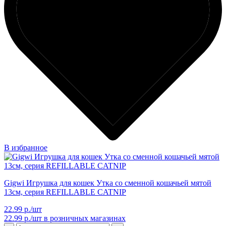
В избранное
Gigwi Игрушка для кошек Утка со сменной кошачьей мятой
13см, серия REFILLABLE CATNIP
22.99 р./шт
22.99 р./шт
в розничных магазинах