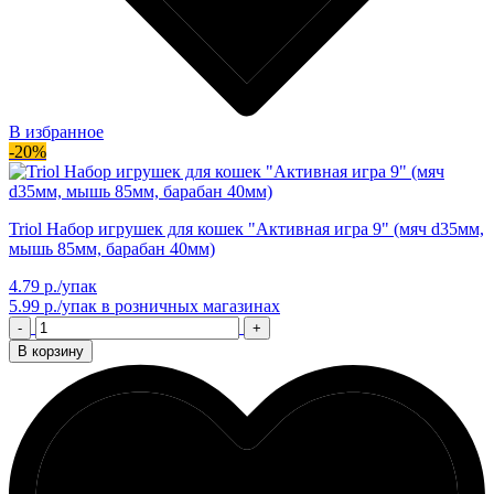
В избранное
-20%
Triol Набор игрушек для кошек "Активная игра 9" (мяч d35мм,
мышь 85мм, барабан 40мм)
4.79 р./упак
5.99 р./упак
в розничных магазинах
-
+
В корзину