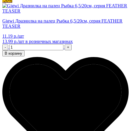
-20%
Gigwi Дразнилка на палец Рыбка 6,5/20см, серия FEATHER
TEASER
11.19 р./шт
13.99 р./шт
в розничных магазинах
-
+
В корзину