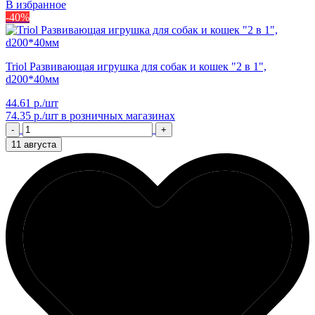
В избранное
-40%
Triol Развивающая игрушка для собак и кошек "2 в 1",
d200*40мм
44.61 р./шт
74.35 р./шт
в розничных магазинах
-
+
11 августа