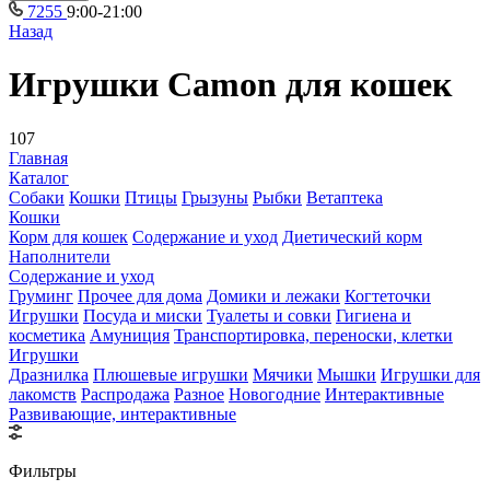
7255
9:00-21:00
Назад
Игрушки Camon для кошек
107
Главная
Каталог
Собаки
Кошки
Птицы
Грызуны
Рыбки
Ветаптека
Кошки
Корм для кошек
Содержание и уход
Диетический корм
Наполнители
Содержание и уход
Груминг
Прочее для дома
Домики и лежаки
Когтеточки
Игрушки
Посуда и миски
Туалеты и совки
Гигиена и
косметика
Амуниция
Транспортировка, переноски, клетки
Игрушки
Дразнилка
Плюшевые игрушки
Мячики
Мышки
Игрушки для
лакомств
Распродажа
Разное
Новогодние
Интерактивные
Развивающие, интерактивные
Фильтры