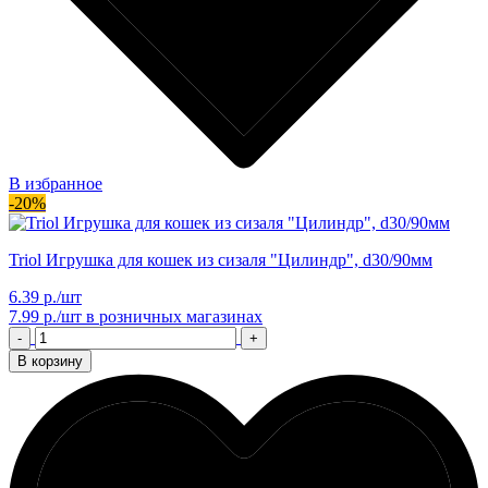
В избранное
-20%
Triol Игрушка для кошек из сизаля "Цилиндр", d30/90мм
6.39 р./шт
7.99 р./шт
в розничных магазинах
-
+
В корзину