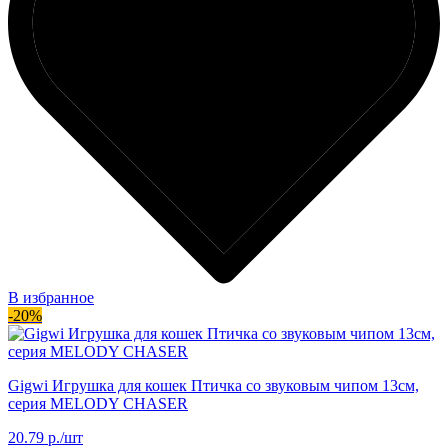
В избранное
-20%
Gigwi Игрушка для кошек Птичка со звуковым чипом 13см,
серия MELODY CHASER
20.79 р./шт