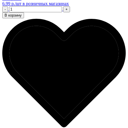
6.99 р./шт
в розничных магазинах
-
+
В корзину