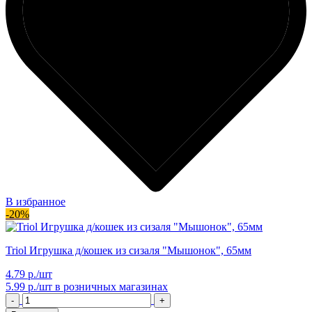
В избранное
-20%
Triol Игрушка д/кошек из сизаля "Мышонок", 65мм
4.79 р./шт
5.99 р./шт
в розничных магазинах
-
+