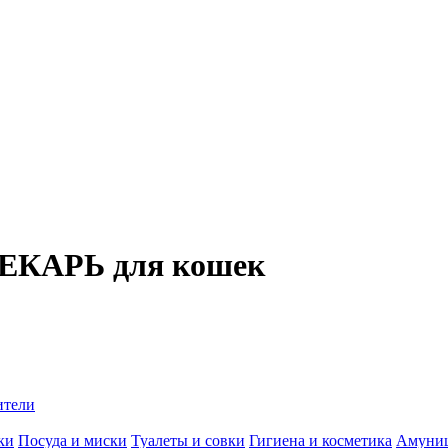
ЕКАРЬ для кошек
ители
ки
Посуда и миски
Туалеты и совки
Гигиена и косметика
Амуни