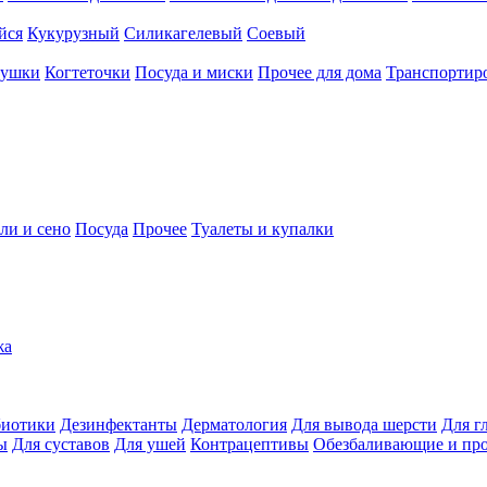
йся
Кукурузный
Силикагелевый
Соевый
рушки
Когтеточки
Посуда и миски
Прочее для дома
Транспортиро
ли и сено
Посуда
Прочее
Туалеты и купалки
жа
иотики
Дезинфектанты
Дерматология
Для вывода шерсти
Для г
ы
Для суставов
Для ушей
Контрацептивы
Обезбаливающие и пр