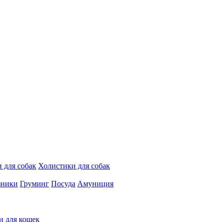
 для собак
Холистики для собак
зники
Груминг
Посуда
Амуниция
и для кошек