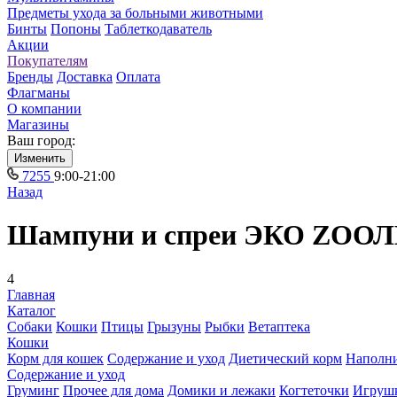
Предметы ухода за больными животными
Бинты
Попоны
Таблеткодаватель
Акции
Покупателям
Бренды
Доставка
Оплата
Флагманы
О компании
Магазины
Ваш город:
Изменить
7255
9:00-21:00
Назад
Шампуни и спреи ЭКО ZООЛ
4
Главная
Каталог
Собаки
Кошки
Птицы
Грызуны
Рыбки
Ветаптека
Кошки
Корм для кошек
Содержание и уход
Диетический корм
Наполн
Содержание и уход
Груминг
Прочее для дома
Домики и лежаки
Когтеточки
Игруш