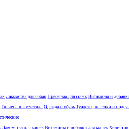
бак
Лакомства для собак
Пресервы для собак
Витамины и добавки
и
Гигиена и косметика
Одежда и обувь
Туалеты, пеленки и подгу
етические
к
Лакомства для кошек
Витамины и добавки для кошек
Холистик