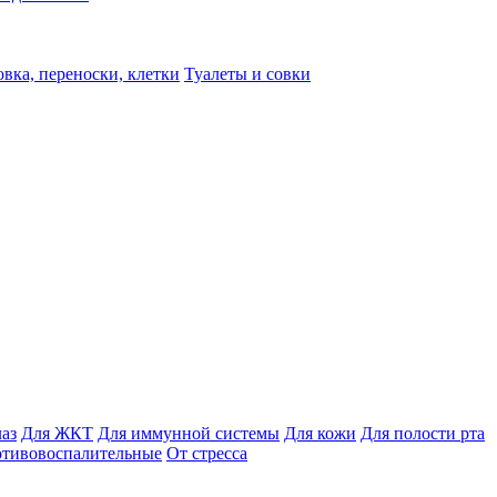
вка, переноски, клетки
Туалеты и совки
лаз
Для ЖКТ
Для иммунной системы
Для кожи
Для полости рта
отивовоспалительные
От стресса