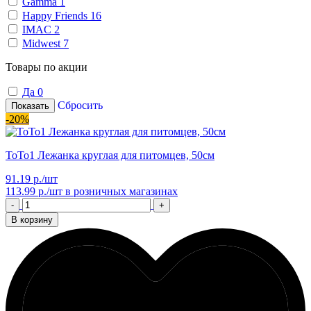
Gamma
1
Happy Friends
16
IMAC
2
Midwest
7
Товары по акции
Да
0
Сбросить
Показать
-20%
ТоТо1 Лежанка круглая для питомцев, 50см
91.19 р./шт
113.99 р./шт
в розничных магазинах
-
+
В корзину