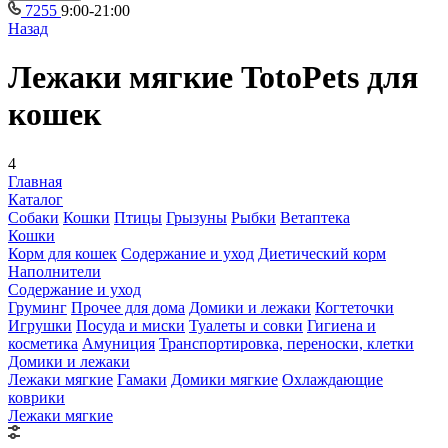
7255
9:00-21:00
Назад
Лежаки мягкие TotoPets для
кошек
4
Главная
Каталог
Собаки
Кошки
Птицы
Грызуны
Рыбки
Ветаптека
Кошки
Корм для кошек
Содержание и уход
Диетический корм
Наполнители
Содержание и уход
Груминг
Прочее для дома
Домики и лежаки
Когтеточки
Игрушки
Посуда и миски
Туалеты и совки
Гигиена и
косметика
Амуниция
Транспортировка, переноски, клетки
Домики и лежаки
Лежаки мягкие
Гамаки
Домики мягкие
Охлаждающие
коврики
Лежаки мягкие