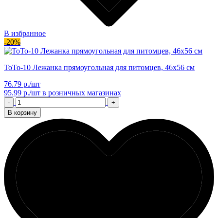
В избранное
-20%
ТоТо-10 Лежанка прямоугольная для питомцев, 46х56 см
76.79 р./шт
95.99 р./шт
в розничных магазинах
-
+
В корзину