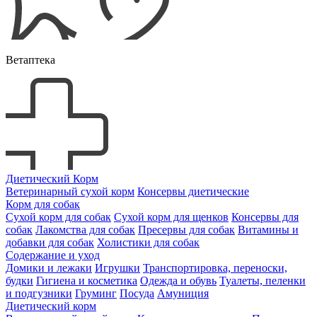
Ветаптека
Диетический Корм
Ветеринарный сухой корм
Консервы диетические
Корм для собак
Сухой корм для собак
Сухой корм для щенков
Консервы для
собак
Лакомства для собак
Пресервы для собак
Витамины и
добавки для собак
Холистики для собак
Содержание и уход
Домики и лежаки
Игрушки
Транспортировка, переноски,
будки
Гигиена и косметика
Одежда и обувь
Туалеты, пеленки
и подгузники
Груминг
Посуда
Амуниция
Диетический корм