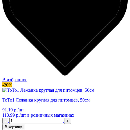
В избранное
-20%
ТоТо1 Лежанка круглая для питомцев, 50см
91.19 р./шт
113.99 р./шт
в розничных магазинах
-
+
В корзину