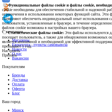
Функциональные файлы cookie и файлы cookie, необходи
cookie необходимы для обеспечения стабильной и надежной раб
ограничения в использовании некоторых функций сайта. Эти ф
Позволяют обеспечить индивидуальный опыт использования са
пользователя, установленные в браузере, в течение определен
файлов cookie возможна в настройках вашего браузера.
О компании
Статистические файлы cookie:
Эти файлы используются дл
посещает пользователь, а также для обнаружения возможных о
Магазины
является анонимной и необходимой для эффективной поддержки
Европочта - пункты самовывоза
превышает 1 год.
Новости
Настроить
О нас
Принять
Вакансии
Покупателям
Бренды
Доставка
Оплата
Оферта
Блог
Ваш город
Минск