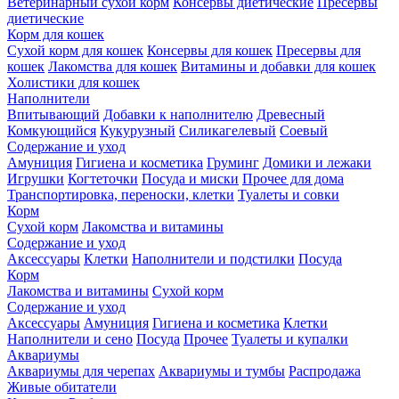
Ветеринарный сухой корм
Консервы диетические
Пресервы
диетические
Корм для кошек
Сухой корм для кошек
Консервы для кошек
Пресервы для
кошек
Лакомства для кошек
Витамины и добавки для кошек
Холистики для кошек
Наполнители
Впитывающий
Добавки к наполнителю
Древесный
Комкующийся
Кукурузный
Силикагелевый
Соевый
Содержание и уход
Амуниция
Гигиена и косметика
Груминг
Домики и лежаки
Игрушки
Когтеточки
Посуда и миски
Прочее для дома
Транспортировка, переноски, клетки
Туалеты и совки
Корм
Сухой корм
Лакомства и витамины
Содержание и уход
Аксессуары
Клетки
Наполнители и подстилки
Посуда
Корм
Лакомства и витамины
Сухой корм
Содержание и уход
Аксессуары
Амуниция
Гигиена и косметика
Клетки
Наполнители и сено
Посуда
Прочее
Туалеты и купалки
Аквариумы
Аквариумы для черепах
Аквариумы и тумбы
Распродажа
Живые обитатели