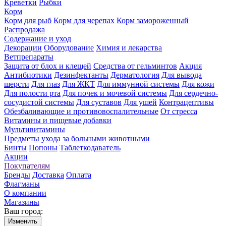
Креветки
Рыбки
Корм
Корм для рыб
Корм для черепах
Корм замороженный
Распродажа
Содержание и уход
Декорации
Оборудование
Химия и лекарства
Ветпрепараты
Защита от блох и клещей
Средства от гельминтов
Акция
Антибиотики
Дезинфектанты
Дерматология
Для вывода
шерсти
Для глаз
Для ЖКТ
Для иммунной системы
Для кожи
Для полости рта
Для почек и мочевой системы
Для сердечно-
сосудистой системы
Для суставов
Для ушей
Контрацептивы
Обезбаливающие и противовоспалительные
От стресса
Витамины и пищевые добавки
Мультивитамины
Предметы ухода за больными животными
Бинты
Попоны
Таблеткодаватель
Акции
Покупателям
Бренды
Доставка
Оплата
Флагманы
О компании
Магазины
Ваш город:
Изменить