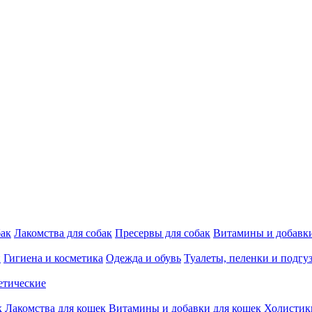
бак
Лакомства для собак
Пресервы для собак
Витамины и добавки
и
Гигиена и косметика
Одежда и обувь
Туалеты, пеленки и подгу
етические
к
Лакомства для кошек
Витамины и добавки для кошек
Холистик