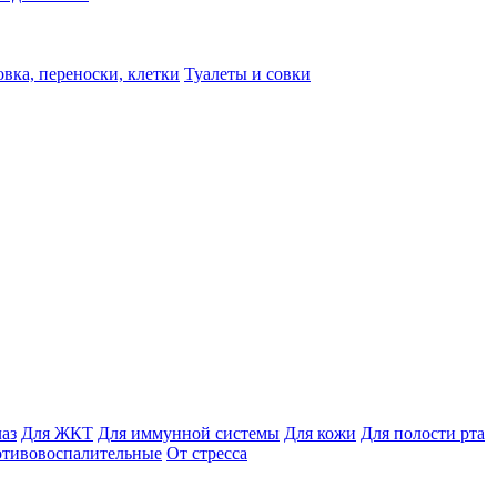
вка, переноски, клетки
Туалеты и совки
лаз
Для ЖКТ
Для иммунной системы
Для кожи
Для полости рта
отивовоспалительные
От стресса