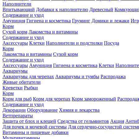
Наполнители
Впитывающий
Добавки к наполнителю
Древесный
Комкующи
Содержание и уход
Амуниция
Гигиена и косметика
Груминг
Домики и лежаки
Иг
Корм
Сухой корм
Лакомства и витамины
Содержание и уход
Аксессуары
Клетки
Наполнители и подстилки
Посуда
Корм
Лакомства и витамины
Сухой корм
Содержание и уход
Аксессуары
Амуниция
Гигиена и косметика
Клетки
Наполните
Аквариумы
Аквариумы для черепах
Аквариумы и тумбы
Распродажа
Живые обитатели
Креветки
Рыбки
Корм
Корм для рыб
Корм для черепах
Корм замороженный
Распрода
Содержание и уход
Декорации
Оборудование
Химия и лекарства
Ветпрепараты
Защита от блох и клещей
Средства от гельминтов
Акция
Антиб
Для почек и мочевой системы
Для сердечно-сосудистой систем
Витамины и пищевые добавки
Мультивитамины