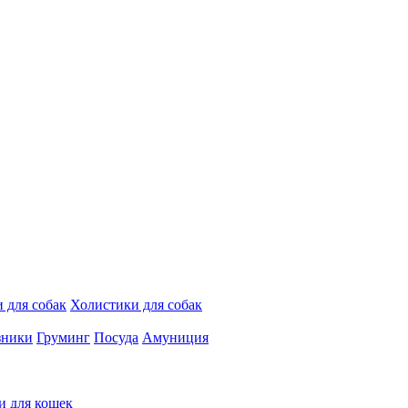
 для собак
Холистики для собак
зники
Груминг
Посуда
Амуниция
и для кошек