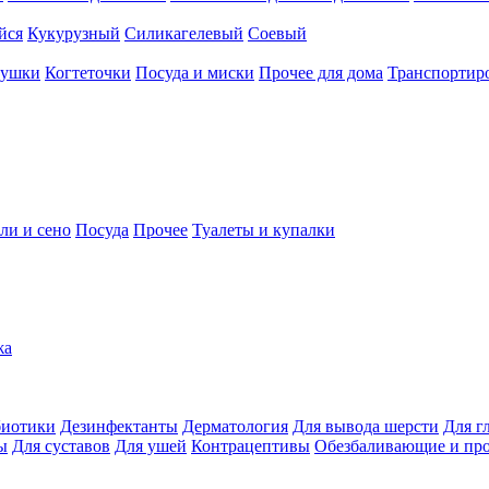
йся
Кукурузный
Силикагелевый
Соевый
рушки
Когтеточки
Посуда и миски
Прочее для дома
Транспортиро
ли и сено
Посуда
Прочее
Туалеты и купалки
жа
иотики
Дезинфектанты
Дерматология
Для вывода шерсти
Для г
ы
Для суставов
Для ушей
Контрацептивы
Обезбаливающие и пр