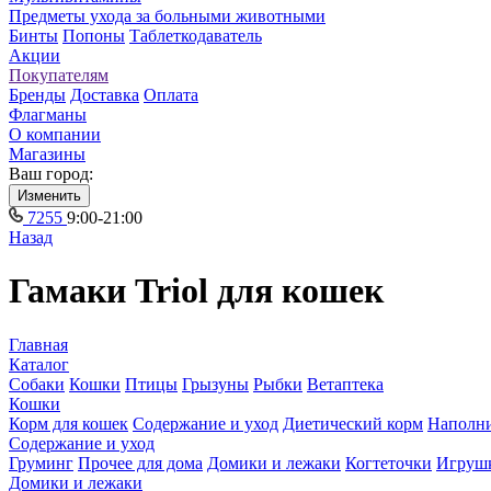
Предметы ухода за больными животными
Бинты
Попоны
Таблеткодаватель
Акции
Покупателям
Бренды
Доставка
Оплата
Флагманы
О компании
Магазины
Ваш город:
Изменить
7255
9:00-21:00
Назад
Гамаки Triol для кошек
Главная
Каталог
Собаки
Кошки
Птицы
Грызуны
Рыбки
Ветаптека
Кошки
Корм для кошек
Содержание и уход
Диетический корм
Наполн
Содержание и уход
Груминг
Прочее для дома
Домики и лежаки
Когтеточки
Игруш
Домики и лежаки