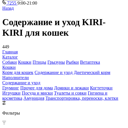
7255
9:00-21:00
Назад
Содержание и уход KIRI-
KIRI для кошек
449
Главная
Каталог
Собаки
Кошки
Птицы
Грызуны
Рыбки
Ветаптека
Кошки
Корм для кошек
Содержание и уход
Диетический корм
Наполнители
Содержание и уход
Груминг
Прочее для дома
Домики и лежаки
Когтеточки
Игрушки
Посуда и миски
Туалеты и совки
Гигиена и
косметика
Амуниция
Транспортировка, переноски, клетки
Фильтры