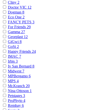
Cliny
2
Doctor VIC
12
Dogman
8
Eco One
2
FANCY PETS
3
For Friends
29
Gamma
27
Georplast
12
GiGwi
8
GoSi
2
Happy Friends
24
IMAC
7
Irbis
3
Iv San Bernard
8
Midwest
7
MPBergamo
6
MPS
4
Mr.Kranch
20
Nina Ottoson
1
Petstages
3
ProPhyto
4
Rembay
6