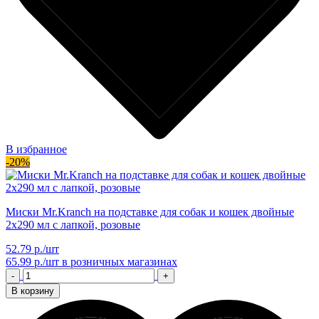
В избранное
-20%
Миски Mr.Kranch на подставке для собак и кошек двойные
2x290 мл с лапкой, розовые
52.79 р./шт
65.99 р./шт
в розничных магазинах
-
+
В корзину