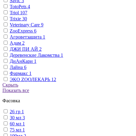
Savic
3
TotoPets
4
Triol
107
Trixie
30
Veterinary Сare
9
ZooExpress
6
Агроветзащита
1
Адам
2
ДЖИ ПИ АЙ
2
Деревенские Лакомства
1
ДиАнКари
1
Лайна
6
Фармакс
1
ЭКО ZООЛЕКАРЬ
12
Скрыть
Показать все
Фасовка
26 гр
1
30 мл
3
60 мл
1
75 мл
1
100мл
2