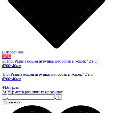
В избранное
-40%
Triol Развивающая игрушка для собак и кошек "2 в 1",
d200*40мм
44.61 р./шт
74.35 р./шт
в розничных магазинах
-
+
11 августа