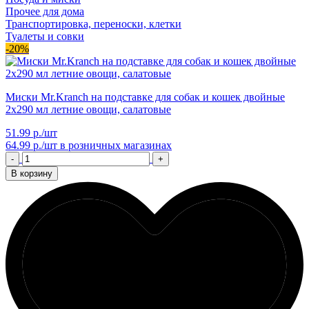
Прочее для дома
Транспортировка, переноски, клетки
Туалеты и совки
-20%
Миски Mr.Kranch на подставке для собак и кошек двойные
2x290 мл летние овощи, салатовые
51.99 р./шт
64.99 р./шт
в розничных магазинах
-
+
В корзину