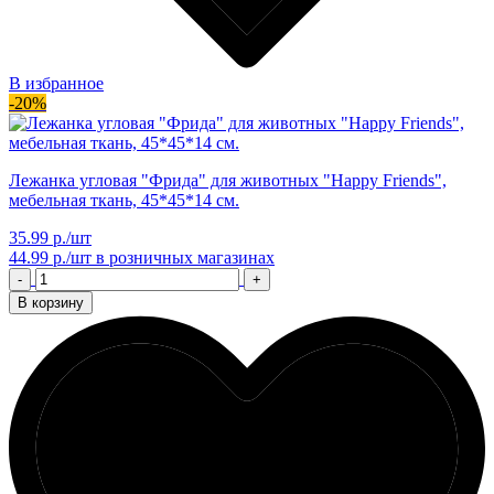
В избранное
-20%
Лежанка угловая "Фрида" для животных "Happy Friends",
мебельная ткань, 45*45*14 см.
35.99 р./шт
44.99 р./шт
в розничных магазинах
-
+
В корзину