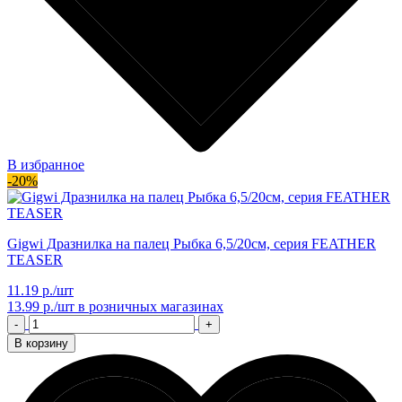
В избранное
-20%
Gigwi Дразнилка на палец Рыбка 6,5/20см, серия FEATHER
TEASER
11.19 р./шт
13.99 р./шт
в розничных магазинах
-
+
В корзину