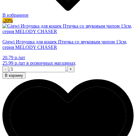
В избранное
-20%
Gigwi Игрушка для кошек Птичка со звуковым чипом 13см,
серия MELODY CHASER
20.79 р./шт
25.99 р./шт
в розничных магазинах
-
+
В корзину