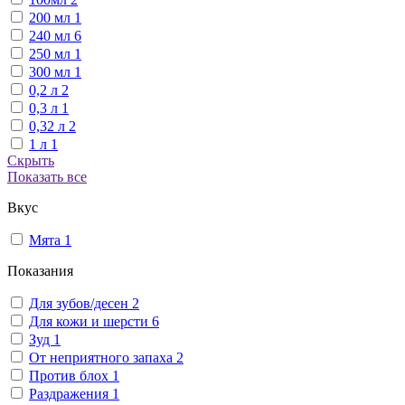
200 мл
1
240 мл
6
250 мл
1
300 мл
1
0,2 л
2
0,3 л
1
0,32 л
2
1 л
1
Скрыть
Показать все
Вкус
Мята
1
Показания
Для зубов/десен
2
Для кожи и шерсти
6
Зуд
1
От неприятного запаха
2
Против блох
1
Раздражения
1