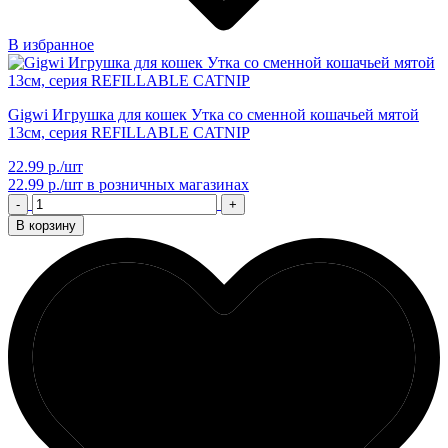
В избранное
Gigwi Игрушка для кошек Утка со сменной кошачьей мятой
13см, серия REFILLABLE CATNIP
22.99 р./шт
22.99 р./шт
в розничных магазинах
-
+
В корзину