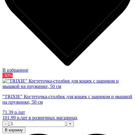
В избранное
-30%
"TRIXIE" Когтеточка-столбик для кошек с шариком и мышкой
на пружинке, 50 см
71.39 р./шт
101.99 р./шт
в розничных магазинах
-
+
В корзину