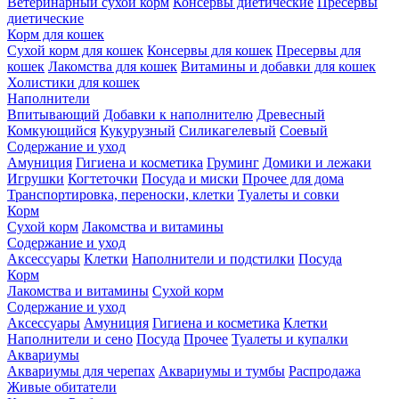
Ветеринарный сухой корм
Консервы диетические
Пресервы
диетические
Корм для кошек
Сухой корм для кошек
Консервы для кошек
Пресервы для
кошек
Лакомства для кошек
Витамины и добавки для кошек
Холистики для кошек
Наполнители
Впитывающий
Добавки к наполнителю
Древесный
Комкующийся
Кукурузный
Силикагелевый
Соевый
Содержание и уход
Амуниция
Гигиена и косметика
Груминг
Домики и лежаки
Игрушки
Когтеточки
Посуда и миски
Прочее для дома
Транспортировка, переноски, клетки
Туалеты и совки
Корм
Сухой корм
Лакомства и витамины
Содержание и уход
Аксессуары
Клетки
Наполнители и подстилки
Посуда
Корм
Лакомства и витамины
Сухой корм
Содержание и уход
Аксессуары
Амуниция
Гигиена и косметика
Клетки
Наполнители и сено
Посуда
Прочее
Туалеты и купалки
Аквариумы
Аквариумы для черепах
Аквариумы и тумбы
Распродажа
Живые обитатели