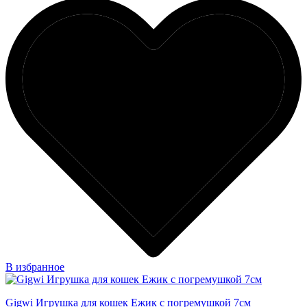
В избранное
Gigwi Игрушка для кошек Ежик с погремушкой 7см