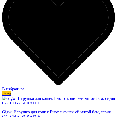
В избранное
-20%
Gigwi Игрушка для кошек Енот с кошачьей мятой 8см, серия
CATCH & SCRATCH