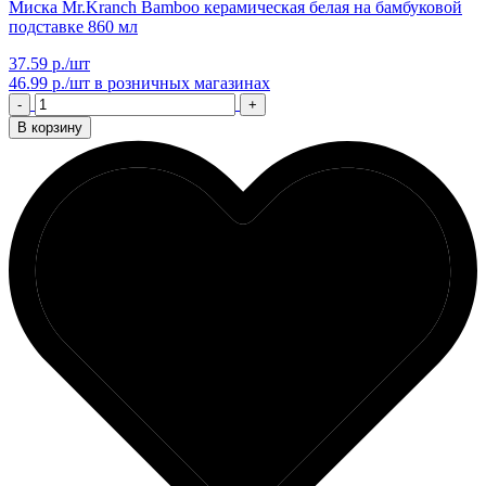
Миска Mr.Kranch Bamboo керамическая белая на бамбуковой
подставке 860 мл
37.59 р./шт
46.99 р./шт
в розничных магазинах
-
+
В корзину