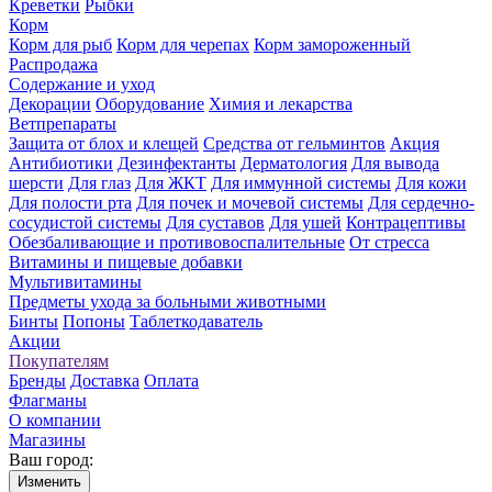
Креветки
Рыбки
Корм
Корм для рыб
Корм для черепах
Корм замороженный
Распродажа
Содержание и уход
Декорации
Оборудование
Химия и лекарства
Ветпрепараты
Защита от блох и клещей
Средства от гельминтов
Акция
Антибиотики
Дезинфектанты
Дерматология
Для вывода
шерсти
Для глаз
Для ЖКТ
Для иммунной системы
Для кожи
Для полости рта
Для почек и мочевой системы
Для сердечно-
сосудистой системы
Для суставов
Для ушей
Контрацептивы
Обезбаливающие и противовоспалительные
От стресса
Витамины и пищевые добавки
Мультивитамины
Предметы ухода за больными животными
Бинты
Попоны
Таблеткодаватель
Акции
Покупателям
Бренды
Доставка
Оплата
Флагманы
О компании
Магазины
Ваш город:
Изменить