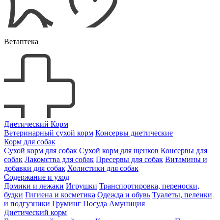
Ветаптека
Диетический Корм
Ветеринарный сухой корм
Консервы диетические
Корм для собак
Сухой корм для собак
Сухой корм для щенков
Консервы для
собак
Лакомства для собак
Пресервы для собак
Витамины и
добавки для собак
Холистики для собак
Содержание и уход
Домики и лежаки
Игрушки
Транспортировка, переноски,
будки
Гигиена и косметика
Одежда и обувь
Туалеты, пеленки
и подгузники
Груминг
Посуда
Амуниция
Диетический корм