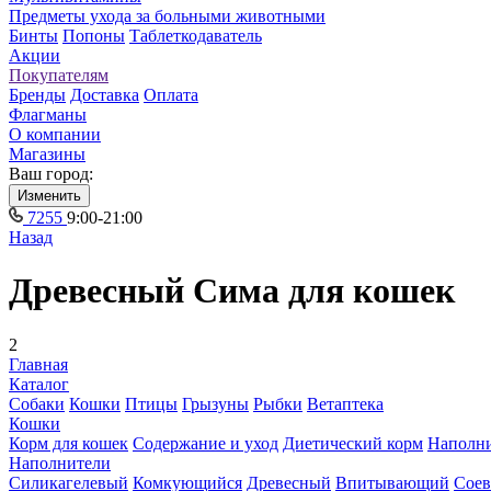
Предметы ухода за больными животными
Бинты
Попоны
Таблеткодаватель
Акции
Покупателям
Бренды
Доставка
Оплата
Флагманы
О компании
Магазины
Ваш город:
Изменить
7255
9:00-21:00
Назад
Древесный Сима для кошек
2
Главная
Каталог
Собаки
Кошки
Птицы
Грызуны
Рыбки
Ветаптека
Кошки
Корм для кошек
Содержание и уход
Диетический корм
Наполн
Наполнители
Силикагелевый
Комкующийся
Древесный
Впитывающий
Сое