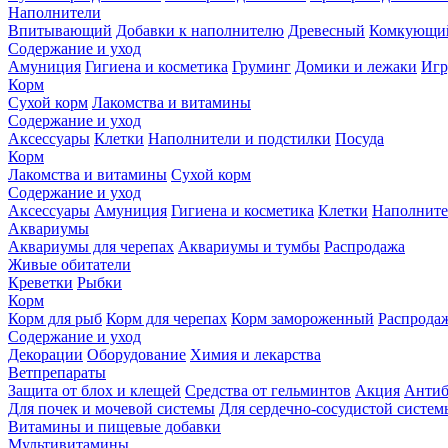
Наполнители
Впитывающий
Добавки к наполнителю
Древесный
Комкующи
Содержание и уход
Амуниция
Гигиена и косметика
Груминг
Домики и лежаки
Иг
Корм
Сухой корм
Лакомства и витамины
Содержание и уход
Аксессуары
Клетки
Наполнители и подстилки
Посуда
Корм
Лакомства и витамины
Сухой корм
Содержание и уход
Аксессуары
Амуниция
Гигиена и косметика
Клетки
Наполните
Аквариумы
Аквариумы для черепах
Аквариумы и тумбы
Распродажа
Живые обитатели
Креветки
Рыбки
Корм
Корм для рыб
Корм для черепах
Корм замороженный
Распрода
Содержание и уход
Декорации
Оборудование
Химия и лекарства
Ветпрепараты
Защита от блох и клещей
Средства от гельминтов
Акция
Антиб
Для почек и мочевой системы
Для сердечно-сосудистой систем
Витамины и пищевые добавки
Мультивитамины