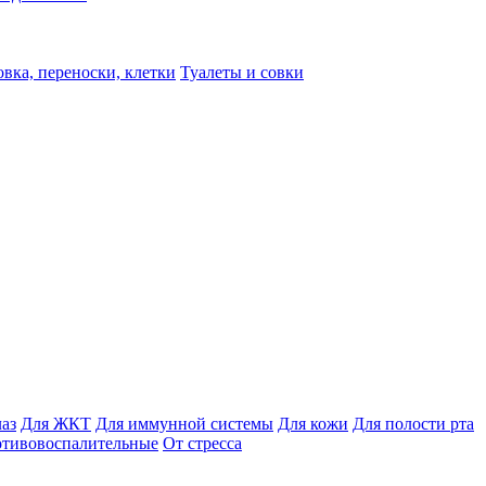
вка, переноски, клетки
Туалеты и совки
лаз
Для ЖКТ
Для иммунной системы
Для кожи
Для полости рта
отивовоспалительные
От стресса