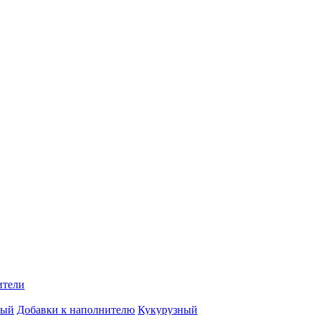
ители
вый
Добавки к наполнителю
Кукурузный