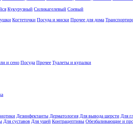
йся
Кукурузный
Силикагелевый
Соевый
рушки
Когтеточки
Посуда и миски
Прочее для дома
Транспортиро
ли и сено
Посуда
Прочее
Туалеты и купалки
жа
иотики
Дезинфектанты
Дерматология
Для вывода шерсти
Для г
ы
Для суставов
Для ушей
Контрацептивы
Обезбаливающие и пр