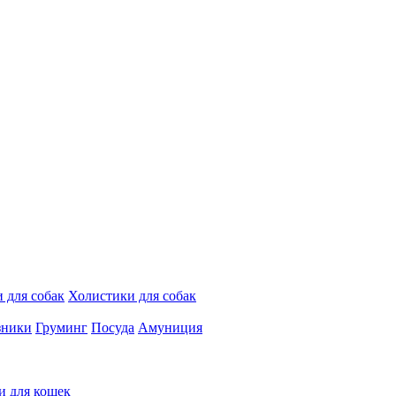
 для собак
Холистики для собак
зники
Груминг
Посуда
Амуниция
и для кошек