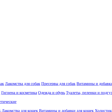
бак
Лакомства для собак
Пресервы для собак
Витамины и добавки
и
Гигиена и косметика
Одежда и обувь
Туалеты, пеленки и подгу
етические
к
Лакомства для кошек
Витамины и добавки для кошек
Холистик