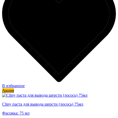
В избранное
Акция
Cliny паста для вывода шерсти (лосось) 75мл
Фасовка: 75 мл