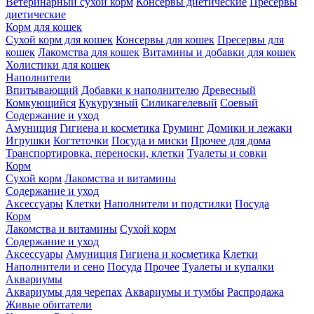
Ветеринарный сухой корм
Консервы диетические
Пресервы
диетические
Корм для кошек
Сухой корм для кошек
Консервы для кошек
Пресервы для
кошек
Лакомства для кошек
Витамины и добавки для кошек
Холистики для кошек
Наполнители
Впитывающий
Добавки к наполнителю
Древесный
Комкующийся
Кукурузный
Силикагелевый
Соевый
Содержание и уход
Амуниция
Гигиена и косметика
Груминг
Домики и лежаки
Игрушки
Когтеточки
Посуда и миски
Прочее для дома
Транспортировка, переноски, клетки
Туалеты и совки
Корм
Сухой корм
Лакомства и витамины
Содержание и уход
Аксессуары
Клетки
Наполнители и подстилки
Посуда
Корм
Лакомства и витамины
Сухой корм
Содержание и уход
Аксессуары
Амуниция
Гигиена и косметика
Клетки
Наполнители и сено
Посуда
Прочее
Туалеты и купалки
Аквариумы
Аквариумы для черепах
Аквариумы и тумбы
Распродажа
Живые обитатели