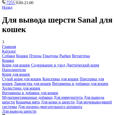
7255
9:00-21:00
Назад
Для вывода шерсти Sanal для
кошек
3
Главная
Каталог
Собаки
Кошки
Птицы
Грызуны
Рыбки
Ветаптека
Кошки
Корм для кошек
Содержание и уход
Диетический корм
Наполнители
Корм для кошек
Сухой корм для кошек
Консервы для кошек
Пресервы для
кошек
Лакомства для кошек
Витамины и добавки для кошек
Холистики для кошек
Витамины и добавки для кошек
Мультивитаминные добавки
Для иммунитета
Для вывода
шерсти
Кошачья мята
Для кожи и шерсти
Для мочевыводящей
системы
Для опорно-двигательного аппарата
Для вывода шерсти