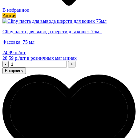
В избранное
Акция
Cliny паста для вывода шерсти для кошек 75мл
Фасовка: 75 мл
24.99 р./шт
28.59 р./шт
в розничных магазинах
-
+
В корзину