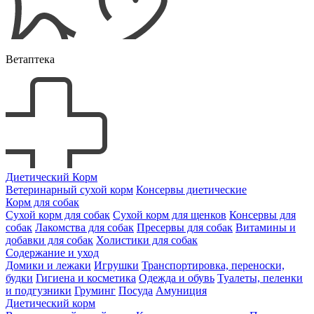
Ветаптека
Диетический Корм
Ветеринарный сухой корм
Консервы диетические
Корм для собак
Сухой корм для собак
Сухой корм для щенков
Консервы для
собак
Лакомства для собак
Пресервы для собак
Витамины и
добавки для собак
Холистики для собак
Содержание и уход
Домики и лежаки
Игрушки
Транспортировка, переноски,
будки
Гигиена и косметика
Одежда и обувь
Туалеты, пеленки
и подгузники
Груминг
Посуда
Амуниция
Диетический корм