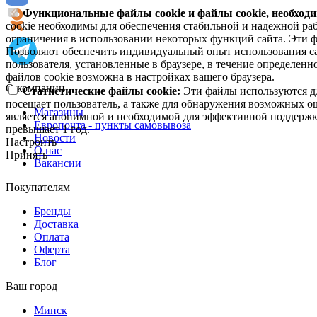
Функциональные файлы cookie и файлы cookie, необходи
cookie необходимы для обеспечения стабильной и надежной раб
ограничения в использовании некоторых функций сайта. Эти ф
Позволяют обеспечить индивидуальный опыт использования са
пользователя, установленные в браузере, в течение определен
файлов cookie возможна в настройках вашего браузера.
О компании
Статистические файлы cookie:
Эти файлы используются дл
посещает пользователь, а также для обнаружения возможных о
Магазины
является анонимной и необходимой для эффективной поддержки
Европочта - пункты самовывоза
превышает 1 год.
Новости
Настроить
О нас
Принять
Вакансии
Покупателям
Бренды
Доставка
Оплата
Оферта
Блог
Ваш город
Минск