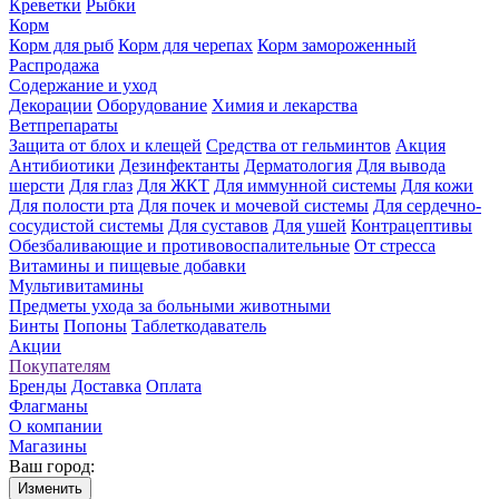
Креветки
Рыбки
Корм
Корм для рыб
Корм для черепах
Корм замороженный
Распродажа
Содержание и уход
Декорации
Оборудование
Химия и лекарства
Ветпрепараты
Защита от блох и клещей
Средства от гельминтов
Акция
Антибиотики
Дезинфектанты
Дерматология
Для вывода
шерсти
Для глаз
Для ЖКТ
Для иммунной системы
Для кожи
Для полости рта
Для почек и мочевой системы
Для сердечно-
сосудистой системы
Для суставов
Для ушей
Контрацептивы
Обезбаливающие и противовоспалительные
От стресса
Витамины и пищевые добавки
Мультивитамины
Предметы ухода за больными животными
Бинты
Попоны
Таблеткодаватель
Акции
Покупателям
Бренды
Доставка
Оплата
Флагманы
О компании
Магазины
Ваш город:
Изменить