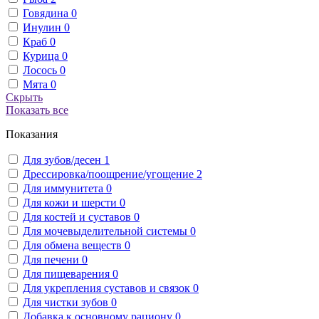
Говядина
0
Инулин
0
Краб
0
Курица
0
Лосось
0
Мята
0
Скрыть
Показать все
Показания
Для зубов/десен
1
Дрессировка/поощрение/угощение
2
Для иммунитета
0
Для кожи и шерсти
0
Для костей и суставов
0
Для мочевыделительной системы
0
Для обмена веществ
0
Для печени
0
Для пищеварения
0
Для укрепления суставов и связок
0
Для чистки зубов
0
Добавка к основному рациону
0