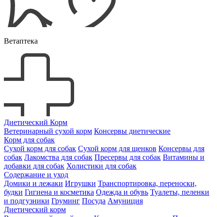
Ветаптека
Диетический Корм
Ветеринарный сухой корм
Консервы диетические
Корм для собак
Сухой корм для собак
Сухой корм для щенков
Консервы для
собак
Лакомства для собак
Пресервы для собак
Витамины и
добавки для собак
Холистики для собак
Содержание и уход
Домики и лежаки
Игрушки
Транспортировка, переноски,
будки
Гигиена и косметика
Одежда и обувь
Туалеты, пеленки
и подгузники
Груминг
Посуда
Амуниция
Диетический корм