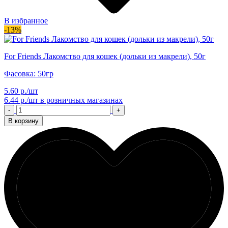
В избранное
-13%
For Friends Лакомство для кошек (дольки из макрели), 50г
Фасовка: 50гр
5.60 р./шт
6.44 р./шт
в розничных магазинах
-
+
В корзину