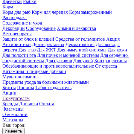
Креветки
Рыбки
Корм
Корм для рыб
Корм для черепах
Корм замороженный
Распродажа
Содержание и уход
Декорации
Оборудование
Химия и лекарства
Ветпрепараты
Защита от блох и клещей
Средства от гельминтов
Акция
Антибиотики
Дезинфектанты
Дерматология
Для вывода
шерсти
Для глаз
Для ЖКТ
Для иммунной системы
Для кожи
Для полости рта
Для почек и мочевой системы
Для сердечно-
сосудистой системы
Для суставов
Для ушей
Контрацептивы
Обезбаливающие и противовоспалительные
От стресса
Витамины и пищевые добавки
Мультивитамины
Предметы ухода за больными животными
Бинты
Попоны
Таблеткодаватель
Акции
Покупателям
Бренды
Доставка
Оплата
Флагманы
О компании
Магазины
Ваш город:
Изменить