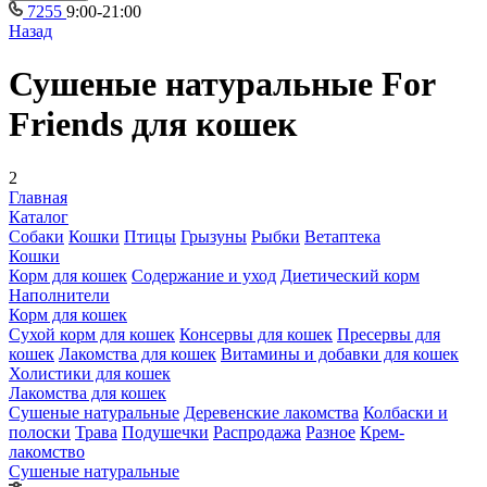
7255
9:00-21:00
Назад
Сушеные натуральные For
Friends для кошек
2
Главная
Каталог
Собаки
Кошки
Птицы
Грызуны
Рыбки
Ветаптека
Кошки
Корм для кошек
Содержание и уход
Диетический корм
Наполнители
Корм для кошек
Сухой корм для кошек
Консервы для кошек
Пресервы для
кошек
Лакомства для кошек
Витамины и добавки для кошек
Холистики для кошек
Лакомства для кошек
Сушеные натуральные
Деревенские лакомства
Колбаски и
полоски
Трава
Подушечки
Распродажа
Разное
Крем-
лакомство
Сушеные натуральные