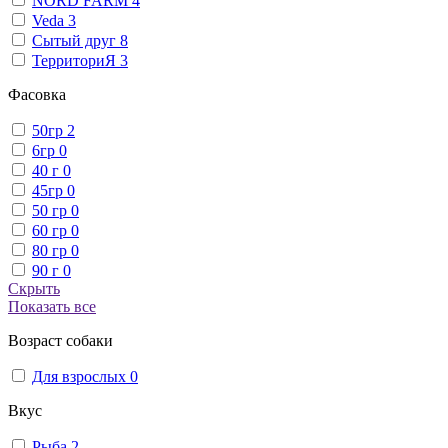
NORD FARM
4
Veda
3
Сытый друг
8
ТерриториЯ
3
Фасовка
50гр
2
6гр
0
40 г
0
45гр
0
50 гр
0
60 гр
0
80 гр
0
90 г
0
Скрыть
Показать все
Возраст собаки
Для взрослых
0
Вкус
Рыба
2