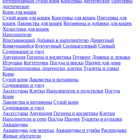
Ветеринарный сухой корм
Консервы диетические
Пресервы
диетические
Корм для кошек
Сухой корм для кошек
Консервы для кошек
Пресервы для
кошек
Лакомства для кошек
Витамины и добавки для кошек
Холистики для кошек
Наполнители
Впитывающий
Добавки к наполнителю
Древесный
Комкующийся
Кукурузный
Силикагелевый
Соевый
Содержание и уход
Амуниция
Гигиена и косметика
Груминг
Домики и лежаки
Игрушки
Когтеточки
Посуда и миски
Прочее для дома
Транспортировка, переноски, клетки
Туалеты и совки
Корм
Сухой корм
Лакомства и витамины
Содержание и уход
Аксессуары
Клетки
Наполнители и подстилки
Посуда
Корм
Лакомства и витамины
Сухой корм
Содержание и уход
Аксессуары
Амуниция
Гигиена и косметика
Клетки
Наполнители и сено
Посуда
Прочее
Туалеты и купалки
Аквариумы
Аквариумы для черепах
Аквариумы и тумбы
Распродажа
Живые обитатели