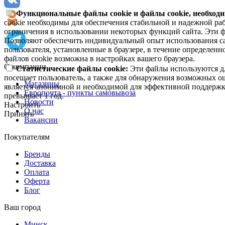
Функциональные файлы cookie и файлы cookie, необходи
cookie необходимы для обеспечения стабильной и надежной раб
ограничения в использовании некоторых функций сайта. Эти ф
Позволяют обеспечить индивидуальный опыт использования са
пользователя, установленные в браузере, в течение определен
файлов cookie возможна в настройках вашего браузера.
О компании
Статистические файлы cookie:
Эти файлы используются дл
посещает пользователь, а также для обнаружения возможных о
Магазины
является анонимной и необходимой для эффективной поддержки
Европочта - пункты самовывоза
превышает 1 год.
Новости
Настроить
О нас
Принять
Вакансии
Покупателям
Бренды
Доставка
Оплата
Оферта
Блог
Ваш город
Минск