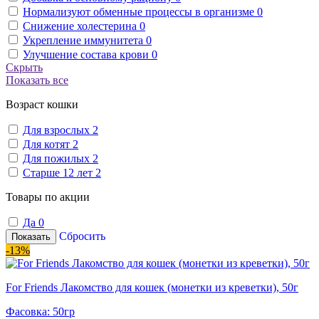
Нормализуют обменные процессы в организме
0
Снижение холестерина
0
Укрепление иммунитета
0
Улучшение состава крови
0
Скрыть
Показать все
Возраст кошки
Для взрослых
2
Для котят
2
Для пожилых
2
Старше 12 лет
2
Товары по акции
Да
0
Сбросить
Показать
-13%
For Friends Лакомство для кошек (монетки из креветки), 50г
Фасовка: 50гр