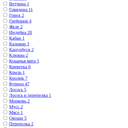
Ветчина
1
Говядина
11
Горох
2
Гребешок
4
Желе
2
Индейка
20
Кабан
1
Кальмар
3
Кацуобуси
2
Клюква
2
Кошачья мята
1
Креветка
6
Криль
1
Кролик
7
Курица
47
Лосось
5
Лосось и перепелка
1
Морковь
2
Мусс
2
Мясо
1
Овощи
5
Перепелка
2