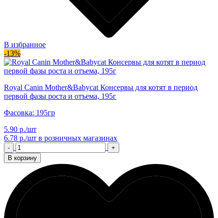
В избранное
-13%
Royal Canin Mother&Babycat Консервы для котят в период
первой фазы роста и отъема, 195г
Фасовка: 195гр
5.90 р./шт
6.78 р./шт
в розничных магазинах
-
+
В корзину