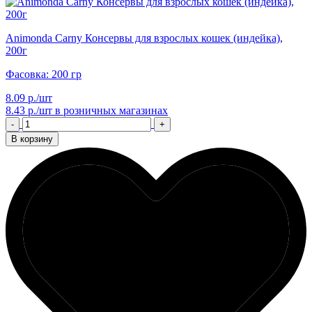
Animonda Carny Консервы для взрослых кошек (индейка),
200г
Фасовка: 200 гр
8.09 р./шт
8.43 р./шт
в розничных магазинах
-
+
В корзину