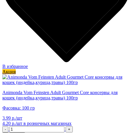
В избранное
Акция
Animonda Vom Feinsten Adult Gourmet Core консервы для
кошек (индейка,курица,травы) 100гр
Фасовка: 100 гр
3.99 р./шт
4.20 р./шт
в розничных магазинах
-
+