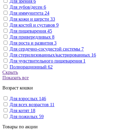
Для зрения
6
Для зубов/десен
6
Для иммунитета
24
Для кожи и шерсти
33
Для костей и суставов
9
Для пищеварения
45
Для привередливых
8
Для роста и развития
3
Для сердечно-сосудистой системы
7
Для стерилизованных/кастрированных
16
Для чувствительного пищеварения
1
Полнорационный
62
Скрыть
Показать все
Возраст кошки
Для взрослых
146
Для всех возрастов
11
Для котят
18
Для пожилых
59
Товары по акции