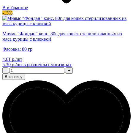
В избранное
-13%
Мнямс "Фондан" конс. 80г для кошек стерилизованных из
мяса курицы с клюквой
Фасовка: 80 гр
4.61 р./шт
5.30 р./шт
в розничных магазинах
-
+
В корзину