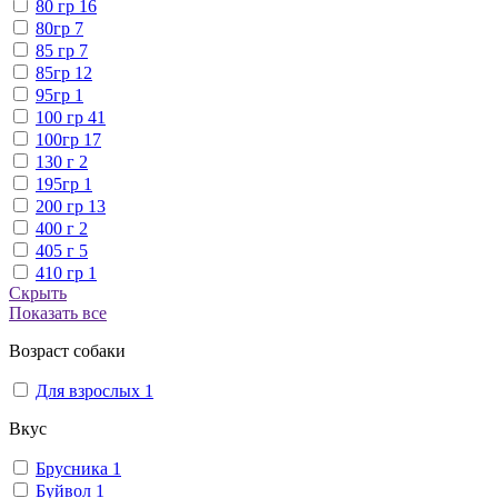
80 гр
16
80гр
7
85 гр
7
85гр
12
95гр
1
100 гр
41
100гр
17
130 г
2
195гр
1
200 гр
13
400 г
2
405 г
5
410 гр
1
Скрыть
Показать все
Возраст собаки
Для взрослых
1
Вкус
Брусника
1
Буйвол
1