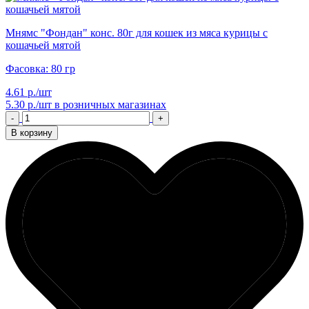
Мнямс "Фондан" конс. 80г для кошек из мяса курицы с
кошачьей мятой
Фасовка: 80 гр
4.61 р./шт
5.30 р./шт
в розничных магазинах
-
+
В корзину