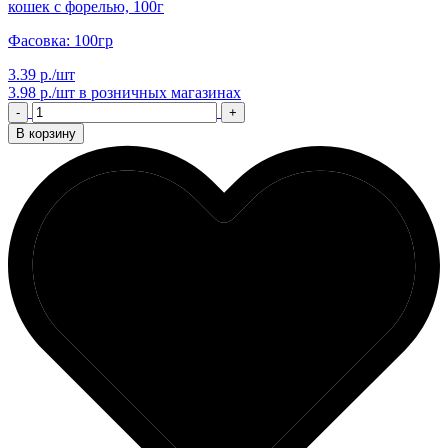
кошек с форелью, 100г
Фасовка: 100гр
3.39 р./шт
3.98 р./шт
в розничных магазинах
-
+
В корзину