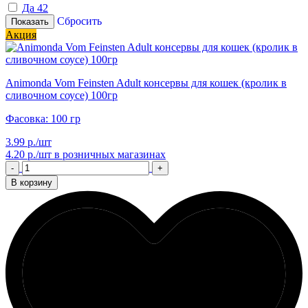
Да
42
Сбросить
Показать
Акция
Animonda Vom Feinsten Adult консервы для кошек (кролик в
сливочном соусе) 100гр
Фасовка: 100 гр
3.99 р./шт
4.20 р./шт
в розничных магазинах
-
+
В корзину