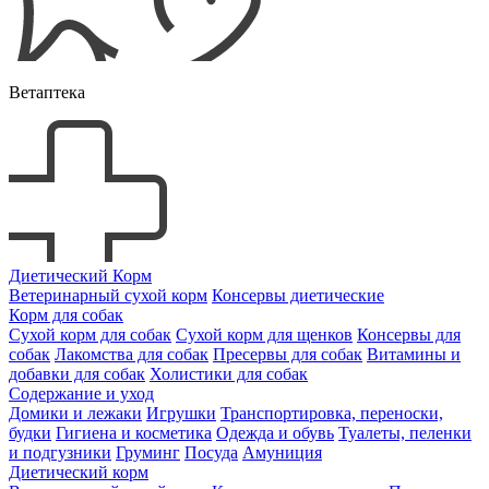
Ветаптека
Диетический Корм
Ветеринарный сухой корм
Консервы диетические
Корм для собак
Сухой корм для собак
Сухой корм для щенков
Консервы для
собак
Лакомства для собак
Пресервы для собак
Витамины и
добавки для собак
Холистики для собак
Содержание и уход
Домики и лежаки
Игрушки
Транспортировка, переноски,
будки
Гигиена и косметика
Одежда и обувь
Туалеты, пеленки
и подгузники
Груминг
Посуда
Амуниция
Диетический корм