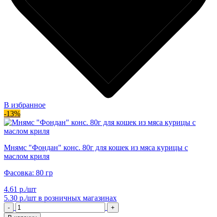
В избранное
-13%
Мнямс "Фондан" конс. 80г для кошек из мяса курицы с
маслом криля
Фасовка: 80 гр
4.61 р./шт
5.30 р./шт
в розничных магазинах
-
+