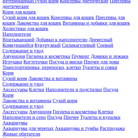
Ветеринарный сухой корм
Консервы диетические
Пресервы
диетические
Корм для кошек
Сухой корм для кошек
Консервы для кошек
Пресервы для
кошек
Лакомства для кошек
Витамины и добавки для кошек
Холистики для кошек
Наполнители
Впитывающий
Добавки к наполнителю
Древесный
Комкующийся
Кукурузный
Силикагелевый
Соевый
Содержание и уход
Амуниция
Гигиена и косметика
Груминг
Домики и лежаки
Игрушки
Когтеточки
Посуда и миски
Прочее для дома
Транспортировка, переноски, клетки
Туалеты и совки
Корм
Сухой корм
Лакомства и витамины
Содержание и уход
Аксессуары
Клетки
Наполнители и подстилки
Посуда
Корм
Лакомства и витамины
Сухой корм
Содержание и уход
Аксессуары
Амуниция
Гигиена и косметика
Клетки
Наполнители и сено
Посуда
Прочее
Туалеты и купалки
Аквариумы
Аквариумы для черепах
Аквариумы и тумбы
Распродажа
Живые обитатели