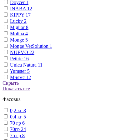
Doyzer
1
INABA
12
KIPPY
17
Lucky
2
Miglior
8
Molina
4
Monge
5
Monge VetSolution
1
NUEVO
22
Pettric
16
Unica Natura
11
Yumster
5
Мнямс
12
Скрыть
Показать все
Фасовка
0,2 кг
8
0,4 кг
5
70 гр
6
70гр
24
75 гр
8