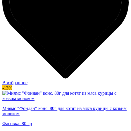
В избранное
-13%
Мнямс "Фондан" конс. 80г для котят из мяса курицы с козьим
молоком
Фасовка: 80 гр