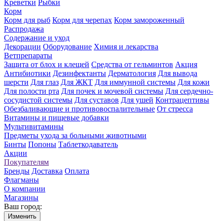
Креветки
Рыбки
Корм
Корм для рыб
Корм для черепах
Корм замороженный
Распродажа
Содержание и уход
Декорации
Оборудование
Химия и лекарства
Ветпрепараты
Защита от блох и клещей
Средства от гельминтов
Акция
Антибиотики
Дезинфектанты
Дерматология
Для вывода
шерсти
Для глаз
Для ЖКТ
Для иммунной системы
Для кожи
Для полости рта
Для почек и мочевой системы
Для сердечно-
сосудистой системы
Для суставов
Для ушей
Контрацептивы
Обезбаливающие и противовоспалительные
От стресса
Витамины и пищевые добавки
Мультивитамины
Предметы ухода за больными животными
Бинты
Попоны
Таблеткодаватель
Акции
Покупателям
Бренды
Доставка
Оплата
Флагманы
О компании
Магазины
Ваш город:
Изменить