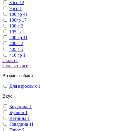
85гр
12
95гр
1
100 гр
41
100гр
17
130 г
2
195гр
1
200 гр
11
400 г
2
405 г
5
410 гр
1
Скрыть
Показать все
Возраст собаки
Для взрослых
1
Вкус
Брусника
1
Буйвол
1
Ветчина
1
Говядина
11
Горох
2