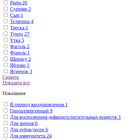
Рыба
26
Сурими
2
Сыр
1
Телятина
4
Треска
1
Тунец
27
Утка
5
Фасоль
2
Форель
1
Ширасу
2
Яблоко
1
Ягненок
3
Скрыть
Показать все
Показания
В период выздоровления
1
Гипоаллергенный
9
Для восполнения дефицита питательных веществ
3
Для зрения
6
Для зубов/десен
6
Для иммунитета
24