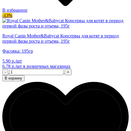
В избранное
-13%
Royal Canin Mother&Babycat Консервы для котят в период
первой фазы роста и отъема, 195г
Фасовка: 195гр
5.90 р./шт
6.78 р./шт
в розничных магазинах
-
+
В корзину