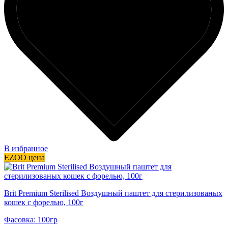
В избранное
EZOO цена
Brit Premium Sterilised Воздушный паштет для стерилизованых
кошек с форелью, 100г
Фасовка: 100гр