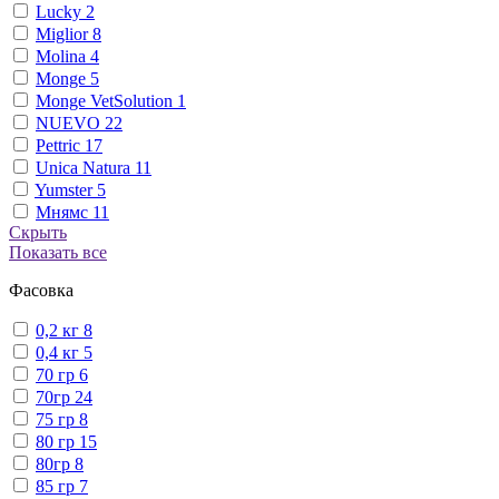
Lucky
2
Miglior
8
Molina
4
Monge
5
Monge VetSolution
1
NUEVO
22
Pettric
17
Unica Natura
11
Yumster
5
Мнямс
11
Скрыть
Показать все
Фасовка
0,2 кг
8
0,4 кг
5
70 гр
6
70гр
24
75 гр
8
80 гр
15
80гр
8
85 гр
7