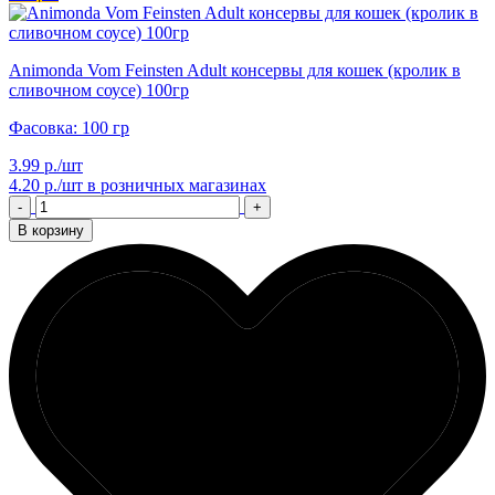
Animonda Vom Feinsten Adult консервы для кошек (кролик в
сливочном соусе) 100гр
Фасовка: 100 гр
3.99 р./шт
4.20 р./шт
в розничных магазинах
-
+
В корзину