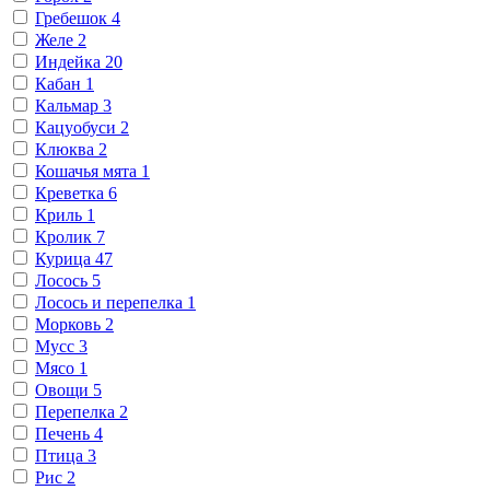
Гребешок
4
Желе
2
Индейка
20
Кабан
1
Кальмар
3
Кацуобуси
2
Клюква
2
Кошачья мята
1
Креветка
6
Криль
1
Кролик
7
Курица
47
Лосось
5
Лосось и перепелка
1
Морковь
2
Мусс
3
Мясо
1
Овощи
5
Перепелка
2
Печень
4
Птица
3
Рис
2