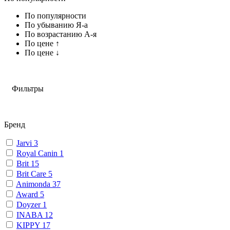
По популярности
По убыванию Я-а
По возрастанию А-я
По цене ↑
По цене ↓
Фильтры
Бренд
Jarvi
3
Royal Canin
1
Brit
15
Brit Care
5
Animonda
37
Award
5
Doyzer
1
INABA
12
KIPPY
17