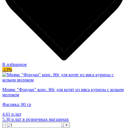
В избранное
-13%
Мнямс "Фондан" конс. 80г для котят из мяса курицы с козьим
молоком
Фасовка: 80 гр
4.61 р./шт
5.30 р./шт
в розничных магазинах
-
+