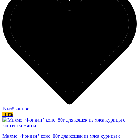
В избранное
-13%
Мнямс "Фондан" конс. 80г для кошек из мяса курицы с