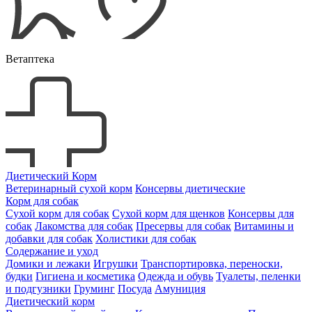
Ветаптека
Диетический Корм
Ветеринарный сухой корм
Консервы диетические
Корм для собак
Сухой корм для собак
Сухой корм для щенков
Консервы для
собак
Лакомства для собак
Пресервы для собак
Витамины и
добавки для собак
Холистики для собак
Содержание и уход
Домики и лежаки
Игрушки
Транспортировка, переноски,
будки
Гигиена и косметика
Одежда и обувь
Туалеты, пеленки
и подгузники
Груминг
Посуда
Амуниция
Диетический корм