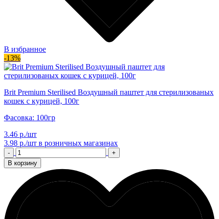
В избранное
-13%
Brit Premium Sterilised Воздушный паштет для стерилизованых
кошек с курицей, 100г
Фасовка: 100гр
3.46 р./шт
3.98 р./шт
в розничных магазинах
-
+
В корзину