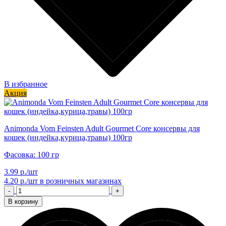
В избранное
Акция
Animonda Vom Feinsten Adult Gourmet Core консервы для
кошек (индейка,курица,травы) 100гр
Фасовка: 100 гр
3.99 р./шт
4.20 р./шт
в розничных магазинах
-
+
В корзину