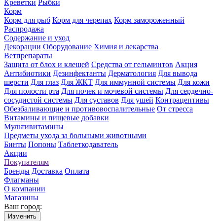
Креветки
Рыбки
Корм
Корм для рыб
Корм для черепах
Корм замороженный
Распродажа
Содержание и уход
Декорации
Оборудование
Химия и лекарства
Ветпрепараты
Защита от блох и клещей
Средства от гельминтов
Акция
Антибиотики
Дезинфектанты
Дерматология
Для вывода
шерсти
Для глаз
Для ЖКТ
Для иммунной системы
Для кожи
Для полости рта
Для почек и мочевой системы
Для сердечно-
сосудистой системы
Для суставов
Для ушей
Контрацептивы
Обезбаливающие и противовоспалительные
От стресса
Витамины и пищевые добавки
Мультивитамины
Предметы ухода за больными животными
Бинты
Попоны
Таблеткодаватель
Акции
Покупателям
Бренды
Доставка
Оплата
Флагманы
О компании
Магазины
Ваш город:
Изменить