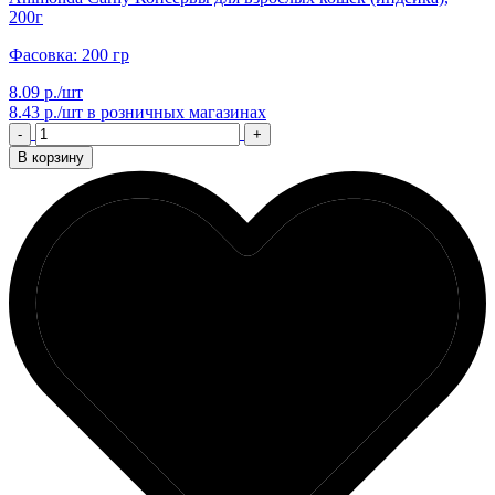
200г
Фасовка: 200 гр
8.09 р./шт
8.43 р./шт
в розничных магазинах
-
+
В корзину