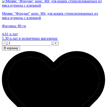
Мнямс "Фондан" конс. 80г для кошек стерилизованных из
мяса курицы с клюквой
Фасовка: 80 гр
4.61 р./шт
5.30 р./шт
в розничных магазинах
-
+
В корзину