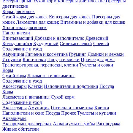
Ветеринарный сухой корм
Консервы диетические
Пресервы
диетические
Корм для кошек
Сухой корм для кошек
Консервы для кошек
Пресервы для
кошек
Лакомства для кошек
Витамины и добавки для кошек
Холистики для кошек
Наполнители
Впитывающий
Добавки к наполнителю
Древесный
Комкующийся
Кукурузный
Силикагелевый
Соевый
Содержание и уход
Амуниция
Гигиена и косметика
Груминг
Домики и лежаки
Игрушки
Когтеточки
Посуда и миски
Прочее для дома
Транспортировка, переноски, клетки
Туалеты и совки
Корм
Сухой корм
Лакомства и витамины
Содержание и уход
Аксессуары
Клетки
Наполнители и подстилки
Посуда
Корм
Лакомства и витамины
Сухой корм
Содержание и уход
Аксессуары
Амуниция
Гигиена и косметика
Клетки
Наполнители и сено
Посуда
Прочее
Туалеты и купалки
Аквариумы
Аквариумы для черепах
Аквариумы и тумбы
Распродажа
Живые обитатели