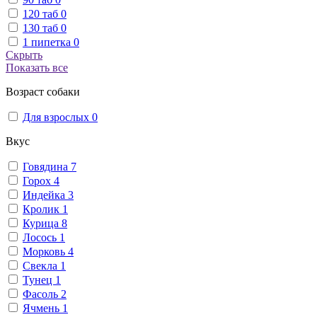
120 таб
0
130 таб
0
1 пипетка
0
Скрыть
Показать все
Возраст собаки
Для взрослых
0
Вкус
Говядина
7
Горох
4
Индейка
3
Кролик
1
Курица
8
Лосось
1
Морковь
4
Свекла
1
Тунец
1
Фасоль
2
Ячмень
1