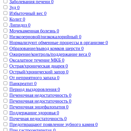
Заболевания печени
0
Зуд
0
Избыточный вес
0
Колит
0
Липидоз
0
Мочекаменная болезнь
0
Низкозерновой/низкокалорийный
0
Нормализуют обменные процессы в организме
0
Образование/вывод комков шерсти
0
Ожирение/контроль/поддержание веса
0
Оксалатное течение МКБ
0
Острая/хроническая диарея
0
Острый/хронический запор
0
От неприятного запаха
0
Панкреатит
0
Период выздоровления
0
Печеночная недостаточность
0
Печеночная недостаточность
0
Печеночная энцефалопатия
0
Поддержание здоровья
0
Почечная недостаточность
0
Предотвращают появление зубного камня
0
При гастроэнтеритах
0