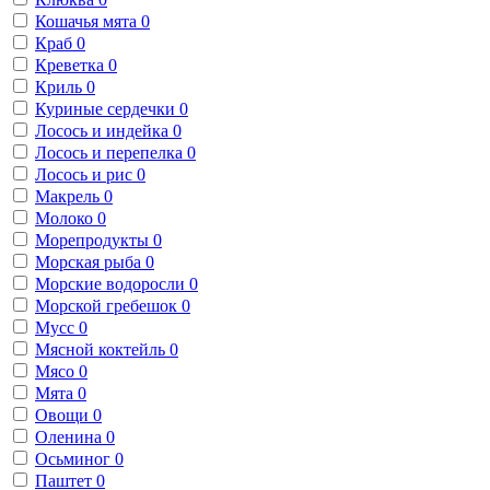
Кошачья мята
0
Краб
0
Креветка
0
Криль
0
Куриные сердечки
0
Лосось и индейка
0
Лосось и перепелка
0
Лосось и рис
0
Макрель
0
Молоко
0
Морепродукты
0
Морская рыба
0
Морские водоросли
0
Морской гребешок
0
Мусс
0
Мясной коктейль
0
Мясо
0
Мята
0
Овощи
0
Оленина
0
Осьминог
0
Паштет
0