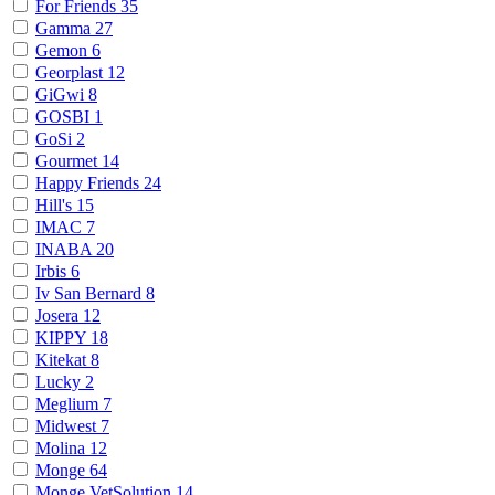
For Friends
35
Gamma
27
Gemon
6
Georplast
12
GiGwi
8
GOSBI
1
GoSi
2
Gourmet
14
Happy Friends
24
Hill's
15
IMAC
7
INABA
20
Irbis
6
Iv San Bernard
8
Josera
12
KIPPY
18
Kitekat
8
Lucky
2
Meglium
7
Midwest
7
Molina
12
Monge
64
Monge VetSolution
14