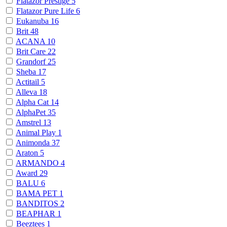
Flatazor Prestige
5
Flatazor Pure Life
6
Eukanuba
16
Brit
48
ACANA
10
Brit Care
22
Grandorf
25
Sheba
17
Actitail
5
Alleva
18
Alpha Cat
14
AlphaPet
35
Amstrel
13
Animal Play
1
Animonda
37
Araton
5
ARMANDO
4
Award
29
BALU
6
BAMA PET
1
BANDITOS
2
BEAPHAR
1
Beeztees
1