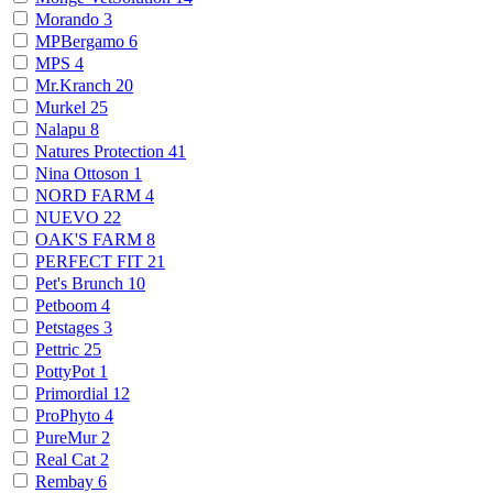
Morando
3
MPBergamo
6
MPS
4
Mr.Kranch
20
Murkel
25
Nalapu
8
Natures Protection
41
Nina Ottoson
1
NORD FARM
4
NUEVO
22
OAK'S FARM
8
PERFECT FIT
21
Pet's Brunch
10
Petboom
4
Petstages
3
Pettric
25
PottyPot
1
Primordial
12
ProPhyto
4
PureMur
2
Real Cat
2
Rembay
6