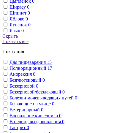
Цыпленок
0
Ширасу
0
Шпинат
0
Яблоко
0
Ягненок
0
Язык
0
Скрыть
Показать все
Показания
Для пищеварения
15
Полнорационный
17
Анорексия
0
Безглютеновый
0
Беззерновой
0
Беззерновой/беззлаковый
0
Болезни мочевыводящих путей
0
Бывающие на улице
0
Ветеринарный
0
Воспаление кишечника
0
В период выздоровления
0
Гастрит
0