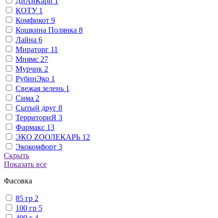
ДиАнКари
1
КОТУ
1
Комфикот
9
Кошкина Полянка
8
Лайна
6
Мираторг
11
Мнямс
27
Мурчик
2
РубинЭко
1
Свежая зелень
1
Сима
2
Сытый друг
8
ТерриториЯ
3
Фармакс
13
ЭКО ZООЛЕКАРЬ
12
Экокомфорт
3
Скрыть
Показать все
Фасовка
85 гр
2
100 гр
5
400 г
4