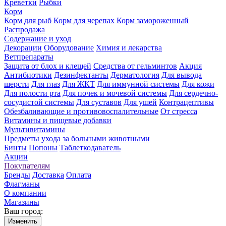
Креветки
Рыбки
Корм
Корм для рыб
Корм для черепах
Корм замороженный
Распродажа
Содержание и уход
Декорации
Оборудование
Химия и лекарства
Ветпрепараты
Защита от блох и клещей
Средства от гельминтов
Акция
Антибиотики
Дезинфектанты
Дерматология
Для вывода
шерсти
Для глаз
Для ЖКТ
Для иммунной системы
Для кожи
Для полости рта
Для почек и мочевой системы
Для сердечно-
сосудистой системы
Для суставов
Для ушей
Контрацептивы
Обезбаливающие и противовоспалительные
От стресса
Витамины и пищевые добавки
Мультивитамины
Предметы ухода за больными животными
Бинты
Попоны
Таблеткодаватель
Акции
Покупателям
Бренды
Доставка
Оплата
Флагманы
О компании
Магазины
Ваш город:
Изменить