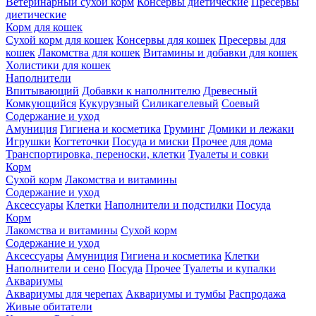
Ветеринарный сухой корм
Консервы диетические
Пресервы
диетические
Корм для кошек
Сухой корм для кошек
Консервы для кошек
Пресервы для
кошек
Лакомства для кошек
Витамины и добавки для кошек
Холистики для кошек
Наполнители
Впитывающий
Добавки к наполнителю
Древесный
Комкующийся
Кукурузный
Силикагелевый
Соевый
Содержание и уход
Амуниция
Гигиена и косметика
Груминг
Домики и лежаки
Игрушки
Когтеточки
Посуда и миски
Прочее для дома
Транспортировка, переноски, клетки
Туалеты и совки
Корм
Сухой корм
Лакомства и витамины
Содержание и уход
Аксессуары
Клетки
Наполнители и подстилки
Посуда
Корм
Лакомства и витамины
Сухой корм
Содержание и уход
Аксессуары
Амуниция
Гигиена и косметика
Клетки
Наполнители и сено
Посуда
Прочее
Туалеты и купалки
Аквариумы
Аквариумы для черепах
Аквариумы и тумбы
Распродажа
Живые обитатели