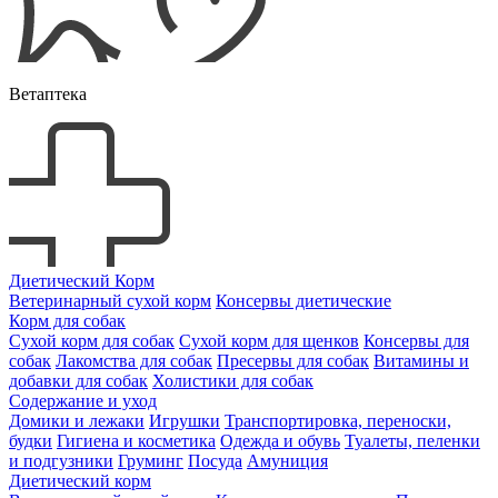
Ветаптека
Диетический Корм
Ветеринарный сухой корм
Консервы диетические
Корм для собак
Сухой корм для собак
Сухой корм для щенков
Консервы для
собак
Лакомства для собак
Пресервы для собак
Витамины и
добавки для собак
Холистики для собак
Содержание и уход
Домики и лежаки
Игрушки
Транспортировка, переноски,
будки
Гигиена и косметика
Одежда и обувь
Туалеты, пеленки
и подгузники
Груминг
Посуда
Амуниция
Диетический корм