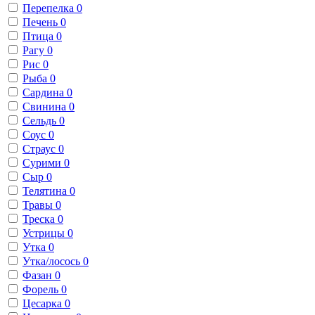
Перепелка
0
Печень
0
Птица
0
Рагу
0
Рис
0
Рыба
0
Сардина
0
Свинина
0
Сельдь
0
Соус
0
Страус
0
Сурими
0
Сыр
0
Телятина
0
Травы
0
Треска
0
Устрицы
0
Утка
0
Утка/лосось
0
Фазан
0
Форель
0
Цесарка
0