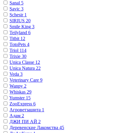
Sanal
5
Savic
3
Schesir
1
SIRIUS
20
Smile King
3
Teilyland
6
Titbit
12
TotoPets
4
Triol
114
Trixie
30
Unica Classe
12
Unica Natura
22
Veda
3
Veterinary Сare
9
Wanpy
2
Whiskas
29
Yumster
15
ZooExpress
6
Агроветзащита
1
Адам
2
ДЖИ ПИ АЙ
2
Деревенские Лакомства
45