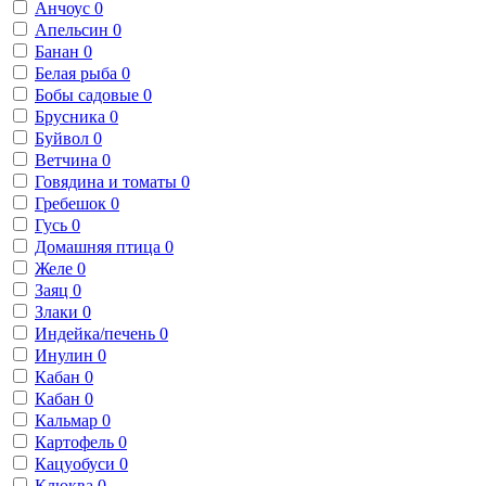
Анчоус
0
Апельсин
0
Банан
0
Белая рыба
0
Бобы садовые
0
Брусника
0
Буйвол
0
Ветчина
0
Говядина и томаты
0
Гребешок
0
Гусь
0
Домашняя птица
0
Желе
0
Заяц
0
Злаки
0
Индейка/печень
0
Инулин
0
Кабан
0
Кабан
0
Кальмар
0
Картофель
0
Кацуобуси
0
Клюква
0