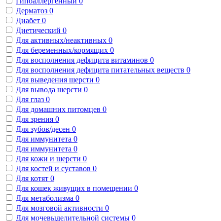
Гипоаллергенный
0
Дерматоз
0
Диабет
0
Диетический
0
Для активных/неактивных
0
Для беременных/кормящих
0
Для восполнения дефицита витаминов
0
Для восполнения дефицита питательных веществ
0
Для выведения шерсти
0
Для вывода шерсти
0
Для глаз
0
Для домашних питомцев
0
Для зрения
0
Для зубов/десен
0
Для иммунитета
0
Для иммунитета
0
Для кожи и шерсти
0
Для костей и суставов
0
Для котят
0
Для кошек живущих в помещении
0
Для метаболизма
0
Для мозговой активности
0
Для мочевыделительной системы
0