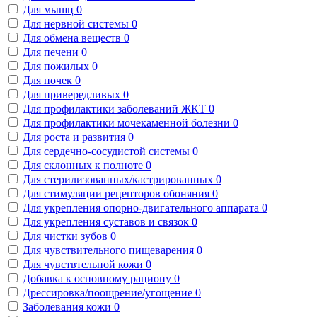
Для мышц
0
Для нервной системы
0
Для обмена веществ
0
Для печени
0
Для пожилых
0
Для почек
0
Для привередливых
0
Для профилактики заболеваний ЖКТ
0
Для профилактики мочекаменной болезни
0
Для роста и развития
0
Для сердечно-сосудистой системы
0
Для склонных к полноте
0
Для стерилизованных/кастрированных
0
Для стимуляции рецепторов обоняния
0
Для укрепления опорно-двигательного аппарата
0
Для укрепления суставов и связок
0
Для чистки зубов
0
Для чувствительного пищеварения
0
Для чувствтельной кожи
0
Добавка к основному рациону
0
Дрессировка/поощрение/угощение
0
Заболевания кожи
0