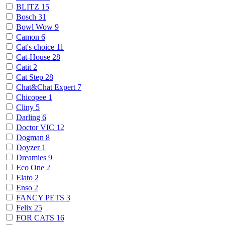
BLITZ
15
Bosch
31
Bowl Wow
9
Camon
6
Cat's choice
11
Cat-House
28
Catit
2
Cat Step
28
Chat&Chat Expert
7
Chicopee
1
Cliny
5
Darling
6
Doctor VIC
12
Dogman
8
Doyzer
1
Dreamies
9
Eco One
2
Elato
2
Enso
2
FANCY PETS
3
Felix
25
FOR CATS
16