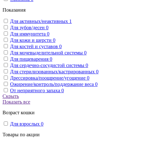
Показания
Для активных/неактивных
1
Для зубов/десен
0
Для иммунитета
0
Для кожи и шерсти
0
Для костей и суставов
0
Для мочевыделительной системы
0
Для пищеварения
0
Для сердечно-сосудистой системы
0
Для стерилизованных/кастрированных
0
Дрессировка/поощрение/угощение
0
Ожирение/контроль/поддержание веса
0
От неприятного запаха
0
Скрыть
Показать все
Возраст кошки
Для взрослых
0
Товары по акции