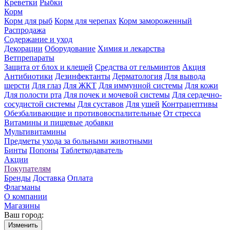
Креветки
Рыбки
Корм
Корм для рыб
Корм для черепах
Корм замороженный
Распродажа
Содержание и уход
Декорации
Оборудование
Химия и лекарства
Ветпрепараты
Защита от блох и клещей
Средства от гельминтов
Акция
Антибиотики
Дезинфектанты
Дерматология
Для вывода
шерсти
Для глаз
Для ЖКТ
Для иммунной системы
Для кожи
Для полости рта
Для почек и мочевой системы
Для сердечно-
сосудистой системы
Для суставов
Для ушей
Контрацептивы
Обезбаливающие и противовоспалительные
От стресса
Витамины и пищевые добавки
Мультивитамины
Предметы ухода за больными животными
Бинты
Попоны
Таблеткодаватель
Акции
Покупателям
Бренды
Доставка
Оплата
Флагманы
О компании
Магазины
Ваш город:
Изменить