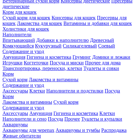
Ветеринарный сухой корм
Консервы диетические
Пресервы
диетические
Корм для кошек
Сухой корм для кошек
Консервы для кошек
Пресервы для
кошек
Лакомства для кошек
Витамины и добавки для кошек
Холистики для кошек
Наполнители
Впитывающий
Добавки к наполнителю
Древесный
Комкующийся
Кукурузный
Силикагелевый
Соевый
Содержание и уход
Амуниция
Гигиена и косметика
Груминг
Домики и лежаки
Игрушки
Когтеточки
Посуда и миски
Прочее для дома
Транспортировка, переноски, клетки
Туалеты и совки
Корм
Сухой корм
Лакомства и витамины
Содержание и уход
Аксессуары
Клетки
Наполнители и подстилки
Посуда
Корм
Лакомства и витамины
Сухой корм
Содержание и уход
Аксессуары
Амуниция
Гигиена и косметика
Клетки
Наполнители и сено
Посуда
Прочее
Туалеты и купалки
Аквариумы
Аквариумы для черепах
Аквариумы и тумбы
Распродажа
Живые обитатели