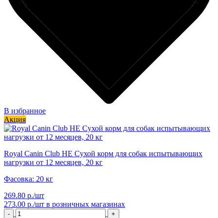
В избранное
Акция
Royal Canin Club HE Сухой корм для собак испытывающих
нагрузки от 12 месяцев, 20 кг
Фасовка: 20 кг
269.80 р./шт
273.00 р./шт
в розничных магазинах
-
+