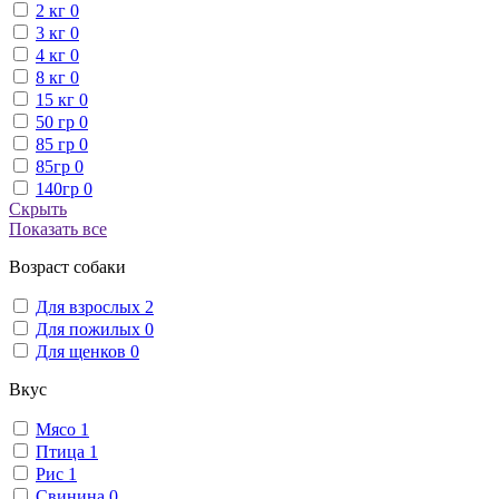
2 кг
0
3 кг
0
4 кг
0
8 кг
0
15 кг
0
50 гр
0
85 гр
0
85гр
0
140гр
0
Скрыть
Показать все
Возраст собаки
Для взрослых
2
Для пожилых
0
Для щенков
0
Вкус
Мясо
1
Птица
1
Рис
1
Свинина
0