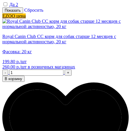
Да
2
Сбросить
Показать
EZOO цена
Royal Canin Club CC корм для собак старше 12 месяцев с
нормальной активностью, 20 кг
Фасовка: 20 кг
199.80 р./шт
260.00 р./шт
в розничных магазинах
-
+
В корзину