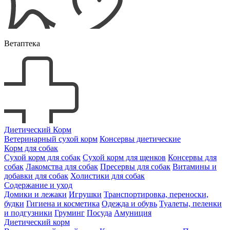
Ветаптека
Диетический Корм
Ветеринарный сухой корм
Консервы диетические
Корм для собак
Сухой корм для собак
Сухой корм для щенков
Консервы для
собак
Лакомства для собак
Пресервы для собак
Витамины и
добавки для собак
Холистики для собак
Содержание и уход
Домики и лежаки
Игрушки
Транспортировка, переноски,
будки
Гигиена и косметика
Одежда и обувь
Туалеты, пеленки
и подгузники
Груминг
Посуда
Амуниция
Диетический корм