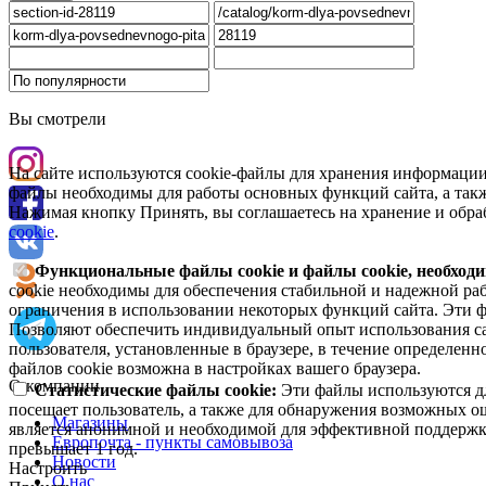
Вы смотрели
На сайте используются cookie-файлы для хранения информации
файлы необходимы для работы основных функций сайта, а такж
Нажимая кнопку Принять, вы соглашаетесь на хранение и обра
cookie
.
Функциональные файлы cookie и файлы cookie, необходи
cookie необходимы для обеспечения стабильной и надежной раб
ограничения в использовании некоторых функций сайта. Эти ф
Позволяют обеспечить индивидуальный опыт использования са
пользователя, установленные в браузере, в течение определен
файлов cookie возможна в настройках вашего браузера.
О компании
Статистические файлы cookie:
Эти файлы используются дл
посещает пользователь, а также для обнаружения возможных о
Магазины
является анонимной и необходимой для эффективной поддержки
Европочта - пункты самовывоза
превышает 1 год.
Новости
Настроить
О нас