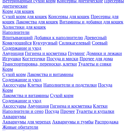
Ветеринарный сухой корм
Консервы диетические
Пресервы
диетические
Корм для кошек
Сухой корм для кошек
Консервы для кошек
Пресервы для
кошек
Лакомства для кошек
Витамины и добавки для кошек
Холистики для кошек
Наполнители
Впитывающий
Добавки к наполнителю
Древесный
Комкующийся
Кукурузный
Силикагелевый
Соевый
Содержание и уход
Амуниция
Гигиена и косметика
Груминг
Домики и лежаки
Игрушки
Когтеточки
Посуда и миски
Прочее для дома
Транспортировка, переноски, клетки
Туалеты и совки
Корм
Сухой корм
Лакомства и витамины
Содержание и уход
Аксессуары
Клетки
Наполнители и подстилки
Посуда
Корм
Лакомства и витамины
Сухой корм
Содержание и уход
Аксессуары
Амуниция
Гигиена и косметика
Клетки
Наполнители и сено
Посуда
Прочее
Туалеты и купалки
Аквариумы
Аквариумы для черепах
Аквариумы и тумбы
Распродажа
Живые обитатели