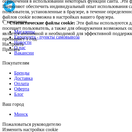
ограничения в использовании некоторых функций сайта. Эти ф
Позволяют обеспечить индивидуальный опыт использования са
пользователя, установленные в браузере, в течение определен
файлов cookie возможна в настройках вашего браузера.
О компании
Статистические файлы cookie:
Эти файлы используются дл
посещает пользователь, а также для обнаружения возможных о
Магазины
является анонимной и необходимой для эффективной поддержки
Европочта - пункты самовывоза
превышает 1 год.
Новости
Настроить
О нас
Принять
Вакансии
Покупателям
Бренды
Доставка
Оплата
Оферта
Блог
Ваш город
Минск
Пожаловаться руководителю
Изменить настройки cookie