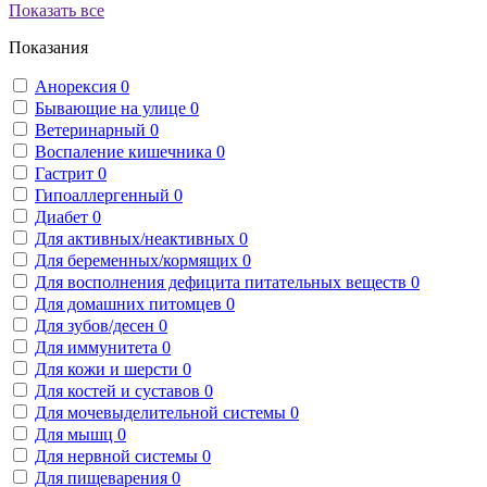
Показать все
Показания
Анорексия
0
Бывающие на улице
0
Ветеринарный
0
Воспаление кишечника
0
Гастрит
0
Гипоаллергенный
0
Диабет
0
Для активных/неактивных
0
Для беременных/кормящих
0
Для восполнения дефицита питательных веществ
0
Для домашних питомцев
0
Для зубов/десен
0
Для иммунитета
0
Для кожи и шерсти
0
Для костей и суставов
0
Для мочевыделительной системы
0
Для мышц
0
Для нервной системы
0
Для пищеварения
0