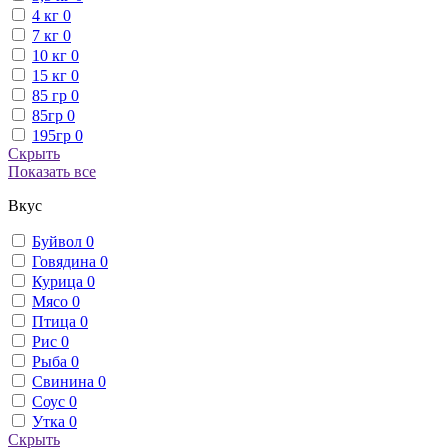
4 кг
0
7 кг
0
10 кг
0
15 кг
0
85 гр
0
85гр
0
195гр
0
Скрыть
Показать все
Вкус
Буйвол
0
Говядина
0
Курица
0
Мясо
0
Птица
0
Рис
0
Рыба
0
Свинина
0
Соус
0
Утка
0
Скрыть