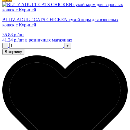
BLITZ ADULT CATS CHICKEN сухой корм для взрослых
кошек с Курицей
35.88 р./шт
41.24 р./шт
в розничных магазинах
-
+
В корзину