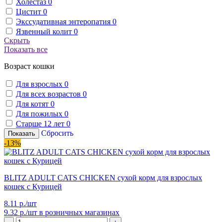
Холестаз
0
Цистит
0
Экссудативная энтеропатия
0
Язвенный колит
0
Скрыть
Показать все
Возраст кошки
Для взрослых
0
Для всех возрастов
0
Для котят
0
Для пожилых
0
Старше 12 лет
0
Сбросить
Показать
-13%
BLITZ ADULT CATS CHICKEN сухой корм для взрослых
кошек с Курицей
8.11 р./шт
9.32 р./шт
в розничных магазинах