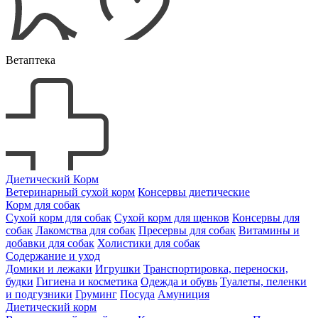
Ветаптека
Диетический Корм
Ветеринарный сухой корм
Консервы диетические
Корм для собак
Сухой корм для собак
Сухой корм для щенков
Консервы для
собак
Лакомства для собак
Пресервы для собак
Витамины и
добавки для собак
Холистики для собак
Содержание и уход
Домики и лежаки
Игрушки
Транспортировка, переноски,
будки
Гигиена и косметика
Одежда и обувь
Туалеты, пеленки
и подгузники
Груминг
Посуда
Амуниция
Диетический корм