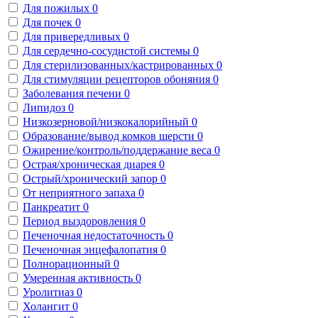
Для пожилых
0
Для почек
0
Для привередливых
0
Для сердечно-сосудистой системы
0
Для стерилизованных/кастрированных
0
Для стимуляции рецепторов обоняния
0
Заболевания печени
0
Липидоз
0
Низкозерновой/низкокалорийный
0
Образование/вывод комков шерсти
0
Ожирение/контроль/поддержание веса
0
Острая/хроническая диарея
0
Острый/хронический запор
0
От неприятного запаха
0
Панкреатит
0
Период выздоровления
0
Печеночная недостаточность
0
Печеночная энцефалопатия
0
Полнорационный
0
Умеренная активность
0
Уролитиаз
0
Холангит
0