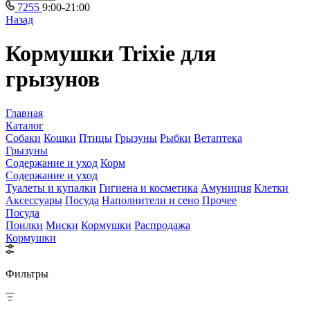
7255
9:00-21:00
Назад
Кормушки Trixie для
грызунов
Главная
Каталог
Собаки
Кошки
Птицы
Грызуны
Рыбки
Ветаптека
Грызуны
Содержание и уход
Корм
Содержание и уход
Туалеты и купалки
Гигиена и косметика
Амуниция
Клетки
Аксессуары
Посуда
Наполнители и сено
Прочее
Посуда
Поилки
Миски
Кормушки
Распродажа
Кормушки
Фильтры