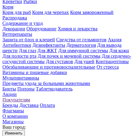
Креветки
Рыбки
Корм
Корм для рыб
Корм для черепах
Корм замороженный
Распродажа
Содержание и уход
Декорации
Оборудование
Химия и лекарства
Ветпрепараты
Защита от блох и клещей
Средства от гельминтов
Акция
Антибиотики
Дезинфектанты
Дерматология
Для вывода
шерсти
Для глаз
Для ЖКТ
Для иммунной системы
Для кожи
Для полости рта
Для почек и мочевой системы
Для сердечно-
сосудистой системы
Для суставов
Для ушей
Контрацептивы
Обезбаливающие и противовоспалительные
От стресса
Витамины и пищевые добавки
Мультивитамины
Предметы ухода за больными животными
Бинты
Попоны
Таблеткодаватель
Акции
Покупателям
Бренды
Доставка
Оплата
Флагманы
О компании
Магазины
Ваш город:
Изменить