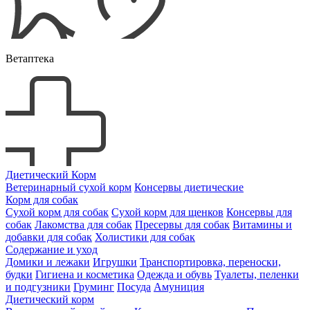
Ветаптека
Диетический Корм
Ветеринарный сухой корм
Консервы диетические
Корм для собак
Сухой корм для собак
Сухой корм для щенков
Консервы для
собак
Лакомства для собак
Пресервы для собак
Витамины и
добавки для собак
Холистики для собак
Содержание и уход
Домики и лежаки
Игрушки
Транспортировка, переноски,
будки
Гигиена и косметика
Одежда и обувь
Туалеты, пеленки
и подгузники
Груминг
Посуда
Амуниция
Диетический корм