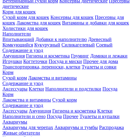
Ветеринарный сухой корм
Консервы диетические
Пресервы
диетические
Корм для кошек
Сухой корм для кошек
Консервы для кошек
Пресервы для
кошек
Лакомства для кошек
Витамины и добавки для кошек
Холистики для кошек
Наполнители
Впитывающий
Добавки к наполнителю
Древесный
Комкующийся
Кукурузный
Силикагелевый
Соевый
Содержание и уход
Амуниция
Гигиена и косметика
Груминг
Домики и лежаки
Игрушки
Когтеточки
Посуда и миски
Прочее для дома
Транспортировка, переноски, клетки
Туалеты и совки
Корм
Сухой корм
Лакомства и витамины
Содержание и уход
Аксессуары
Клетки
Наполнители и подстилки
Посуда
Корм
Лакомства и витамины
Сухой корм
Содержание и уход
Аксессуары
Амуниция
Гигиена и косметика
Клетки
Наполнители и сено
Посуда
Прочее
Туалеты и купалки
Аквариумы
Аквариумы для черепах
Аквариумы и тумбы
Распродажа
Живые обитатели