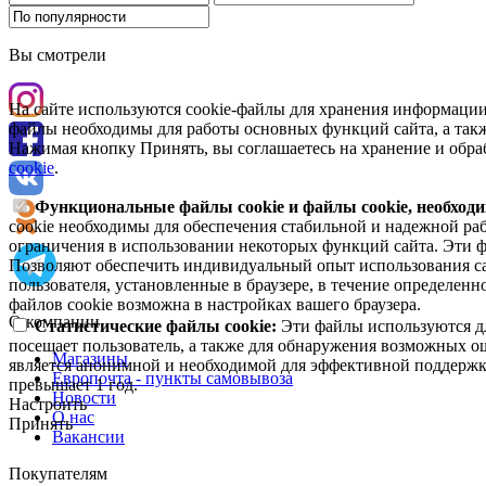
Вы смотрели
На сайте используются cookie-файлы для хранения информации
файлы необходимы для работы основных функций сайта, а такж
Нажимая кнопку Принять, вы соглашаетесь на хранение и обра
cookie
.
Функциональные файлы cookie и файлы cookie, необходи
cookie необходимы для обеспечения стабильной и надежной раб
ограничения в использовании некоторых функций сайта. Эти ф
Позволяют обеспечить индивидуальный опыт использования са
пользователя, установленные в браузере, в течение определен
файлов cookie возможна в настройках вашего браузера.
О компании
Статистические файлы cookie:
Эти файлы используются дл
посещает пользователь, а также для обнаружения возможных о
Магазины
является анонимной и необходимой для эффективной поддержки
Европочта - пункты самовывоза
превышает 1 год.
Новости
Настроить
О нас
Принять
Вакансии
Покупателям