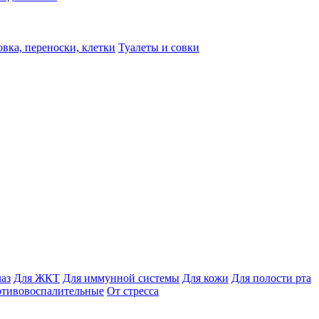
вка, переноски, клетки
Туалеты и совки
лаз
Для ЖКТ
Для иммунной системы
Для кожи
Для полости рта
отивовоспалительные
От стресса