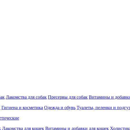
бак
Лакомства для собак
Пресервы для собак
Витамины и добавки
и
Гигиена и косметика
Одежда и обувь
Туалеты, пеленки и подгу
етические
к
Лакомства для кошек
Витамины и добавки для кошек
Холистик