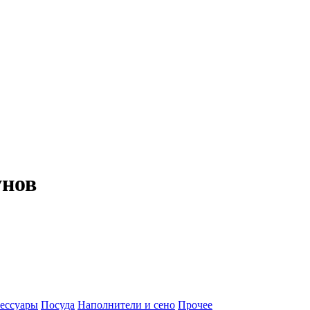
унов
ессуары
Посуда
Наполнители и сено
Прочее