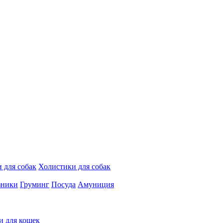
 для собак
Холистики для собак
зники
Груминг
Посуда
Амуниция
и для кошек