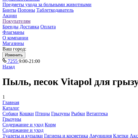
Предметы ухода за больными животными
Бинты
Попоны
Таблеткодаватель
Акции
Покупателям
Бренды
Доставка
Оплата
Флагманы
О компании
Магазины
Ваш город:
Изменить
7255
9:00-21:00
Назад
Пыль, песок Vitapol для грыз
1
Главная
Каталог
Собаки
Кошки
Птицы
Грызуны
Рыбки
Ветаптека
Грызуны
Содержание и уход
Корм
Содержание и уход
Туалеты и купалки
Гигиена и косметика
Амуниция
Клетки
Акс