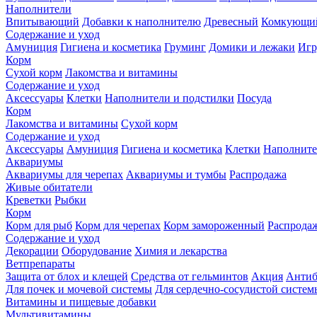
Наполнители
Впитывающий
Добавки к наполнителю
Древесный
Комкующи
Содержание и уход
Амуниция
Гигиена и косметика
Груминг
Домики и лежаки
Иг
Корм
Сухой корм
Лакомства и витамины
Содержание и уход
Аксессуары
Клетки
Наполнители и подстилки
Посуда
Корм
Лакомства и витамины
Сухой корм
Содержание и уход
Аксессуары
Амуниция
Гигиена и косметика
Клетки
Наполните
Аквариумы
Аквариумы для черепах
Аквариумы и тумбы
Распродажа
Живые обитатели
Креветки
Рыбки
Корм
Корм для рыб
Корм для черепах
Корм замороженный
Распрода
Содержание и уход
Декорации
Оборудование
Химия и лекарства
Ветпрепараты
Защита от блох и клещей
Средства от гельминтов
Акция
Антиб
Для почек и мочевой системы
Для сердечно-сосудистой систем
Витамины и пищевые добавки
Мультивитамины