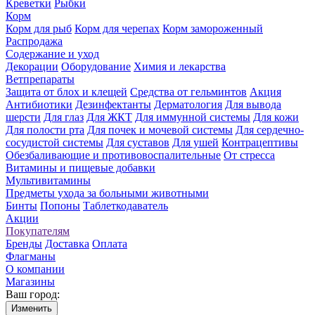
Креветки
Рыбки
Корм
Корм для рыб
Корм для черепах
Корм замороженный
Распродажа
Содержание и уход
Декорации
Оборудование
Химия и лекарства
Ветпрепараты
Защита от блох и клещей
Средства от гельминтов
Акция
Антибиотики
Дезинфектанты
Дерматология
Для вывода
шерсти
Для глаз
Для ЖКТ
Для иммунной системы
Для кожи
Для полости рта
Для почек и мочевой системы
Для сердечно-
сосудистой системы
Для суставов
Для ушей
Контрацептивы
Обезбаливающие и противовоспалительные
От стресса
Витамины и пищевые добавки
Мультивитамины
Предметы ухода за больными животными
Бинты
Попоны
Таблеткодаватель
Акции
Покупателям
Бренды
Доставка
Оплата
Флагманы
О компании
Магазины
Ваш город:
Изменить