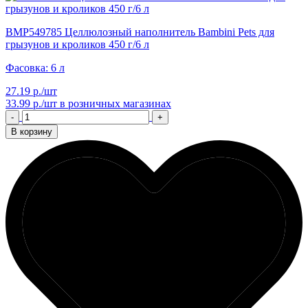
BMP549785 Целлюлозный наполнитель Bambini Pets для
грызунов и кроликов 450 г/6 л
Фасовка: 6 л
27.19 р./шт
33.99 р./шт
в розничных магазинах
-
+
В корзину