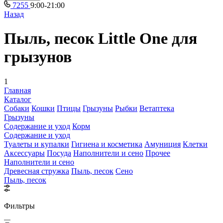
7255
9:00-21:00
Назад
Пыль, песок Little One для
грызунов
1
Главная
Каталог
Собаки
Кошки
Птицы
Грызуны
Рыбки
Ветаптека
Грызуны
Содержание и уход
Корм
Содержание и уход
Туалеты и купалки
Гигиена и косметика
Амуниция
Клетки
Аксессуары
Посуда
Наполнители и сено
Прочее
Наполнители и сено
Древесная стружка
Пыль, песок
Сено
Пыль, песок
Фильтры