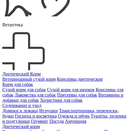
Ветаптека
Диетический Корм
Ветеринарный сухой корм
Консервы диетические
Корм для собак
Сухой корм для собак
Сухой корм для щенков
Консервы для
собак
Лакомства для собак
Пресервы для собак
Витамины и
добавки для собак
Холистики для собак
Содержание и уход
Домики и лежаки
Игрушки
Транспортировка, переноски,
будки
Гигиена и косметика
Одежда и обувь
Туалеты, пеленки
и подгузники
Груминг
Посуда
Амуниция
Диетический корм