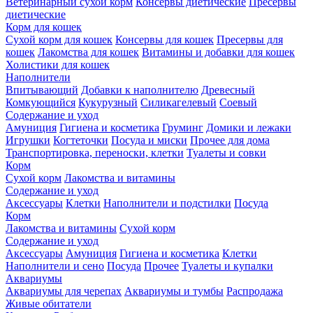
Ветеринарный сухой корм
Консервы диетические
Пресервы
диетические
Корм для кошек
Сухой корм для кошек
Консервы для кошек
Пресервы для
кошек
Лакомства для кошек
Витамины и добавки для кошек
Холистики для кошек
Наполнители
Впитывающий
Добавки к наполнителю
Древесный
Комкующийся
Кукурузный
Силикагелевый
Соевый
Содержание и уход
Амуниция
Гигиена и косметика
Груминг
Домики и лежаки
Игрушки
Когтеточки
Посуда и миски
Прочее для дома
Транспортировка, переноски, клетки
Туалеты и совки
Корм
Сухой корм
Лакомства и витамины
Содержание и уход
Аксессуары
Клетки
Наполнители и подстилки
Посуда
Корм
Лакомства и витамины
Сухой корм
Содержание и уход
Аксессуары
Амуниция
Гигиена и косметика
Клетки
Наполнители и сено
Посуда
Прочее
Туалеты и купалки
Аквариумы
Аквариумы для черепах
Аквариумы и тумбы
Распродажа
Живые обитатели