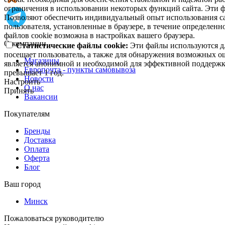
ограничения в использовании некоторых функций сайта. Эти ф
Позволяют обеспечить индивидуальный опыт использования са
пользователя, установленные в браузере, в течение определен
файлов cookie возможна в настройках вашего браузера.
О компании
Статистические файлы cookie:
Эти файлы используются дл
посещает пользователь, а также для обнаружения возможных о
Магазины
является анонимной и необходимой для эффективной поддержки
Европочта - пункты самовывоза
превышает 1 год.
Новости
Настроить
О нас
Принять
Вакансии
Покупателям
Бренды
Доставка
Оплата
Оферта
Блог
Ваш город
Минск
Пожаловаться руководителю