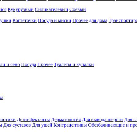
йся
Кукурузный
Силикагелевый
Соевый
рушки
Когтеточки
Посуда и миски
Прочее для дома
Транспортиро
ли и сено
Посуда
Прочее
Туалеты и купалки
жа
иотики
Дезинфектанты
Дерматология
Для вывода шерсти
Для г
ы
Для суставов
Для ушей
Контрацептивы
Обезбаливающие и пр