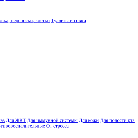
вка, переноски, клетки
Туалеты и совки
лаз
Для ЖКТ
Для иммунной системы
Для кожи
Для полости рта
отивовоспалительные
От стресса