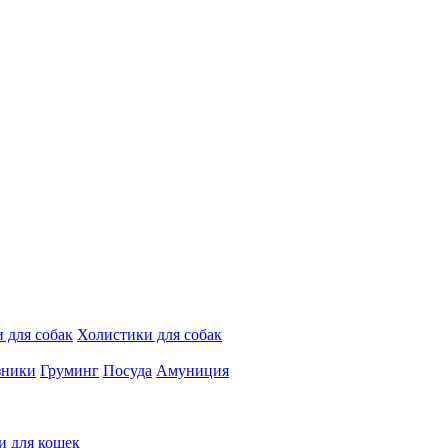
 для собак
Холистики для собак
зники
Груминг
Посуда
Амуниция
и для кошек