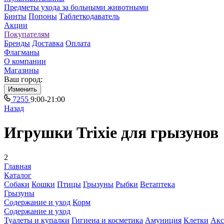
Предметы ухода за больными животными
Бинты
Попоны
Таблеткодаватель
Акции
Покупателям
Бренды
Доставка
Оплата
Флагманы
О компании
Магазины
Ваш город:
Изменить
7255
9:00-21:00
Назад
Игрушки Trixie для грызунов
2
Главная
Каталог
Собаки
Кошки
Птицы
Грызуны
Рыбки
Ветаптека
Грызуны
Содержание и уход
Корм
Содержание и уход
Туалеты и купалки
Гигиена и косметика
Амуниция
Клетки
Акс