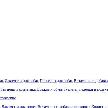
бак
Лакомства для собак
Пресервы для собак
Витамины и добавки
и
Гигиена и косметика
Одежда и обувь
Туалеты, пеленки и подгу
етические
к
Лакомства для кошек
Витамины и добавки для кошек
Холистик