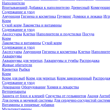
Наполнители
Впитывающий
Добавки к наполнителю
Древесный
Комкующи
Содержание и уход
Амуниция
Гигиена и косметика
Груминг
Домики и лежаки
Иг
Корм
Сухой корм
Лакомства и витамины
Содержание и уход
Аксессуары
Клетки
Наполнители и подстилки
Посуда
Корм
Лакомства и витамины
Сухой корм
Содержание и уход
Аксессуары
Амуниция
Гигиена и косметика
Клетки
Наполните
Аквариумы
Аквариумы для черепах
Аквариумы и тумбы
Распродажа
Живые обитатели
Креветки
Рыбки
Корм
Корм для рыб
Корм для черепах
Корм замороженный
Распрода
Содержание и уход
Декорации
Оборудование
Химия и лекарства
Ветпрепараты
Защита от блох и клещей
Средства от гельминтов
Акция
Антиб
Для почек и мочевой системы
Для сердечно-сосудистой систем
Витамины и пищевые добавки
Мультивитамины