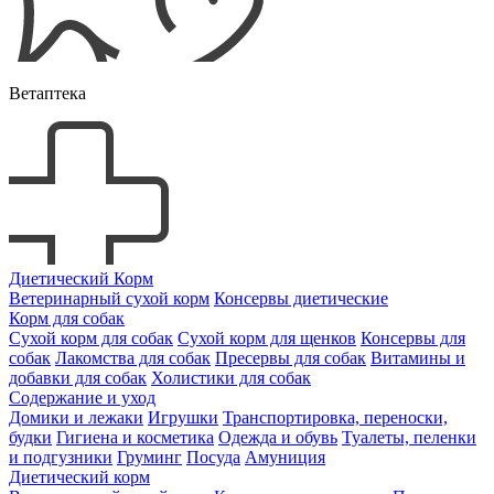
Ветаптека
Диетический Корм
Ветеринарный сухой корм
Консервы диетические
Корм для собак
Сухой корм для собак
Сухой корм для щенков
Консервы для
собак
Лакомства для собак
Пресервы для собак
Витамины и
добавки для собак
Холистики для собак
Содержание и уход
Домики и лежаки
Игрушки
Транспортировка, переноски,
будки
Гигиена и косметика
Одежда и обувь
Туалеты, пеленки
и подгузники
Груминг
Посуда
Амуниция
Диетический корм