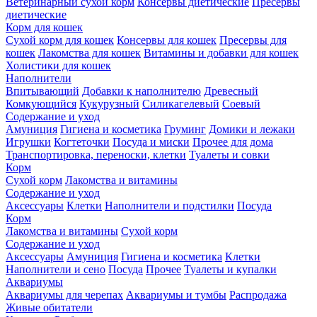
Ветеринарный сухой корм
Консервы диетические
Пресервы
диетические
Корм для кошек
Сухой корм для кошек
Консервы для кошек
Пресервы для
кошек
Лакомства для кошек
Витамины и добавки для кошек
Холистики для кошек
Наполнители
Впитывающий
Добавки к наполнителю
Древесный
Комкующийся
Кукурузный
Силикагелевый
Соевый
Содержание и уход
Амуниция
Гигиена и косметика
Груминг
Домики и лежаки
Игрушки
Когтеточки
Посуда и миски
Прочее для дома
Транспортировка, переноски, клетки
Туалеты и совки
Корм
Сухой корм
Лакомства и витамины
Содержание и уход
Аксессуары
Клетки
Наполнители и подстилки
Посуда
Корм
Лакомства и витамины
Сухой корм
Содержание и уход
Аксессуары
Амуниция
Гигиена и косметика
Клетки
Наполнители и сено
Посуда
Прочее
Туалеты и купалки
Аквариумы
Аквариумы для черепах
Аквариумы и тумбы
Распродажа
Живые обитатели