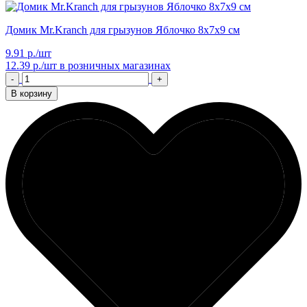
Домик Mr.Kranch для грызунов Яблочко 8х7х9 см
9.91 р./шт
12.39 р./шт
в розничных магазинах
-
+
В корзину