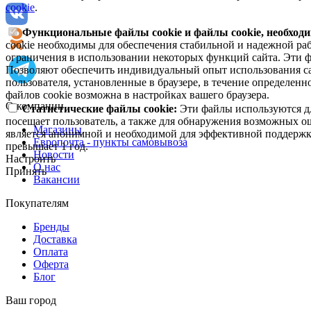
cookie
.
Функциональные файлы cookie и файлы cookie, необходи
cookie необходимы для обеспечения стабильной и надежной раб
ограничения в использовании некоторых функций сайта. Эти ф
Позволяют обеспечить индивидуальный опыт использования са
пользователя, установленные в браузере, в течение определен
файлов cookie возможна в настройках вашего браузера.
О компании
Статистические файлы cookie:
Эти файлы используются дл
посещает пользователь, а также для обнаружения возможных о
Магазины
является анонимной и необходимой для эффективной поддержки
Европочта - пункты самовывоза
превышает 1 год.
Новости
Настроить
О нас
Принять
Вакансии
Покупателям
Бренды
Доставка
Оплата
Оферта
Блог
Ваш город