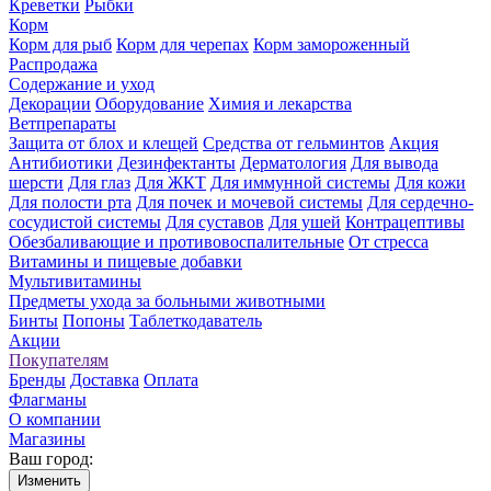
Креветки
Рыбки
Корм
Корм для рыб
Корм для черепах
Корм замороженный
Распродажа
Содержание и уход
Декорации
Оборудование
Химия и лекарства
Ветпрепараты
Защита от блох и клещей
Средства от гельминтов
Акция
Антибиотики
Дезинфектанты
Дерматология
Для вывода
шерсти
Для глаз
Для ЖКТ
Для иммунной системы
Для кожи
Для полости рта
Для почек и мочевой системы
Для сердечно-
сосудистой системы
Для суставов
Для ушей
Контрацептивы
Обезбаливающие и противовоспалительные
От стресса
Витамины и пищевые добавки
Мультивитамины
Предметы ухода за больными животными
Бинты
Попоны
Таблеткодаватель
Акции
Покупателям
Бренды
Доставка
Оплата
Флагманы
О компании
Магазины
Ваш город:
Изменить