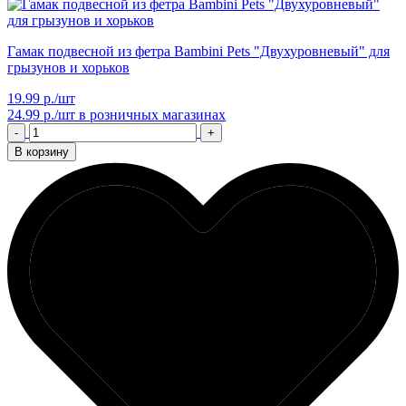
Гамак подвесной из фетра Bambini Pets "Двухуровневый" для
грызунов и хорьков
19.99 р./шт
24.99 р./шт
в розничных магазинах
-
+
В корзину