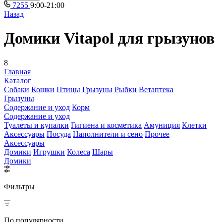
7255
9:00-21:00
Назад
Домики Vitapol для грызунов
8
Главная
Каталог
Собаки
Кошки
Птицы
Грызуны
Рыбки
Ветаптека
Грызуны
Содержание и уход
Корм
Содержание и уход
Туалеты и купалки
Гигиена и косметика
Амуниция
Клетки
Аксессуары
Посуда
Наполнители и сено
Прочее
Аксессуары
Домики
Игрушки
Колеса
Шары
Домики
Фильтры
По популярности