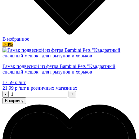
В избранное
-20%
Гамак подвесной из фетра Bambini Pets "Квадратный
спальный мешок" для грызунов и хорьков
17.59 р./шт
21.99 р./шт
в розничных магазинах
-
+
В корзину