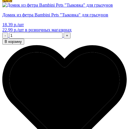
Домик из фетра Bambini Pets "Тыковка" для грызунов
18.39 р./шт
22.99 р./шт
в розничных магазинах
-
+
В корзину