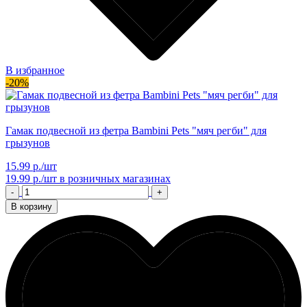
В избранное
-20%
Гамак подвесной из фетра Bambini Pets "мяч регби" для
грызунов
15.99 р./шт
19.99 р./шт
в розничных магазинах
-
+
В корзину