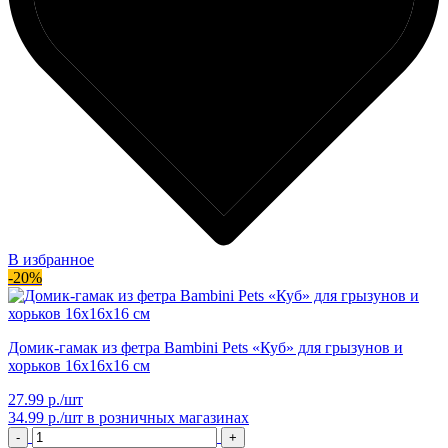
В избранное
-20%
Домик-гамак из фетра Bambini Pets «Куб» для грызунов и
хорьков 16х16х16 см
27.99 р./шт
34.99 р./шт
в розничных магазинах
-
+