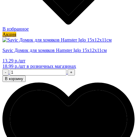
В избранное
Акция
Savic Домик для хомяков Hamster Iglo 15х12х11см
13.29 р./шт
18.99 р./шт
в розничных магазинах
-
+
В корзину