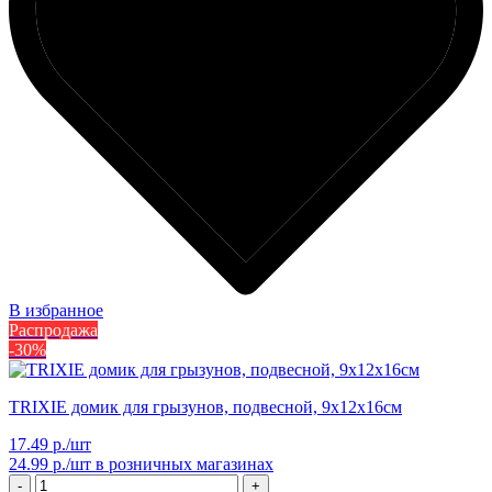
В избранное
Распродажа
-30%
TRIXIE домик для грызунов, подвесной, 9x12x16см
17.49 р./шт
24.99 р./шт
в розничных магазинах
-
+