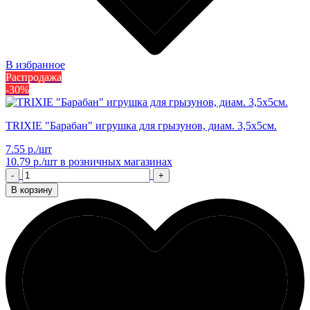
В избранное
Распродажа
-30%
TRIXIE "Барабан" игрушка для грызунов, диам. 3,5х5см.
7.55 р./шт
10.79 р./шт
в розничных магазинах
-
+
В корзину