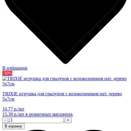
В избранное
-30%
TRIXIE игрушка для грызунов с колокольчиком нат. дерево
5х7см
10.77 р./шт
15.39 р./шт
в розничных магазинах
-
+
В корзину