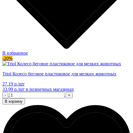
В избранное
-20%
Triol Колесо беговое пластиковое для мелких животных
27.19 р./шт
33.99 р./шт
в розничных магазинах
-
+
В корзину