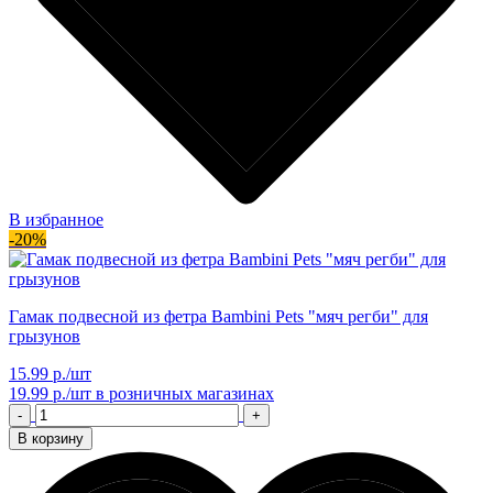
В избранное
-20%
Гамак подвесной из фетра Bambini Pets "мяч регби" для
грызунов
15.99 р./шт
19.99 р./шт
в розничных магазинах
-
+
В корзину