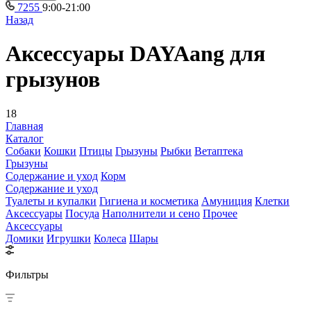
7255
9:00-21:00
Назад
Аксессуары DAYAang для
грызунов
18
Главная
Каталог
Собаки
Кошки
Птицы
Грызуны
Рыбки
Ветаптека
Грызуны
Содержание и уход
Корм
Содержание и уход
Туалеты и купалки
Гигиена и косметика
Амуниция
Клетки
Аксессуары
Посуда
Наполнители и сено
Прочее
Аксессуары
Домики
Игрушки
Колеса
Шары
Фильтры