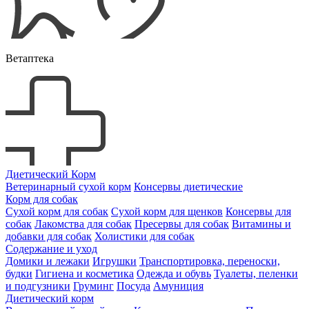
Ветаптека
Диетический Корм
Ветеринарный сухой корм
Консервы диетические
Корм для собак
Сухой корм для собак
Сухой корм для щенков
Консервы для
собак
Лакомства для собак
Пресервы для собак
Витамины и
добавки для собак
Холистики для собак
Содержание и уход
Домики и лежаки
Игрушки
Транспортировка, переноски,
будки
Гигиена и косметика
Одежда и обувь
Туалеты, пеленки
и подгузники
Груминг
Посуда
Амуниция
Диетический корм