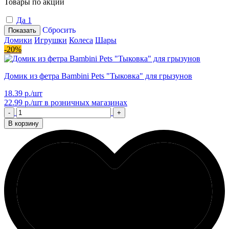
Товары по акции
Да
1
Сбросить
Показать
Домики
Игрушки
Колеса
Шары
-20%
Домик из фетра Bambini Pets "Тыковка" для грызунов
18.39 р./шт
22.99 р./шт
в розничных магазинах
-
+
В корзину