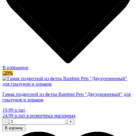
В избранное
-20%
Гамак подвесной из фетра Bambini Pets "Двухуровневый" для
грызунов и хорьков
19.99 р./шт
24.99 р./шт
в розничных магазинах
-
+
В корзину