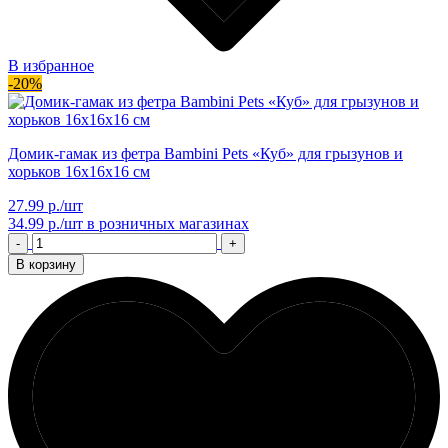
В избранное
-20%
Домик-гамак из фетра Bambini Pets «Куб» для грызунов и
хорьков 16х16х16 см
27.99 р./шт
34.99 р./шт
в розничных магазинах
-
+
В корзину