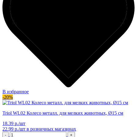
В избранное
-20%
Triol WL02 Колесо металл. для мелких животных, Ø15 cм
18.39 р./шт
22.99 р./шт
в розничных магазинах
-
+