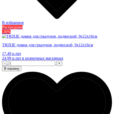
В избранное
Распродажа
-30%
TRIXIE домик для грызунов, подвесной, 9x12x16см
17.49 р./шт
24.99 р./шт
в розничных магазинах
-
+
В корзину