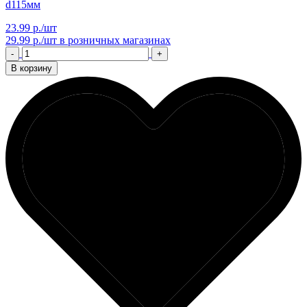
d115мм
23.99 р./шт
29.99 р./шт
в розничных магазинах
-
+
В корзину