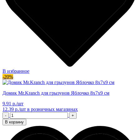
В избранное
-20%
Домик Mr.Kranch для грызунов Яблочко 8х7х9 см
9.91 р./шт
12.39 р./шт
в розничных магазинах
-
+
В корзину