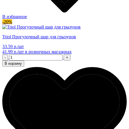
В избранное
-20%
Triol Прогулочный шар для грызунов
33.59 р./шт
41.99 р./шт
в розничных магазинах
-
+
В корзину