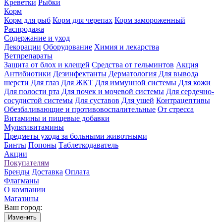
Креветки
Рыбки
Корм
Корм для рыб
Корм для черепах
Корм замороженный
Распродажа
Содержание и уход
Декорации
Оборудование
Химия и лекарства
Ветпрепараты
Защита от блох и клещей
Средства от гельминтов
Акция
Антибиотики
Дезинфектанты
Дерматология
Для вывода
шерсти
Для глаз
Для ЖКТ
Для иммунной системы
Для кожи
Для полости рта
Для почек и мочевой системы
Для сердечно-
сосудистой системы
Для суставов
Для ушей
Контрацептивы
Обезбаливающие и противовоспалительные
От стресса
Витамины и пищевые добавки
Мультивитамины
Предметы ухода за больными животными
Бинты
Попоны
Таблеткодаватель
Акции
Покупателям
Бренды
Доставка
Оплата
Флагманы
О компании
Магазины
Ваш город:
Изменить