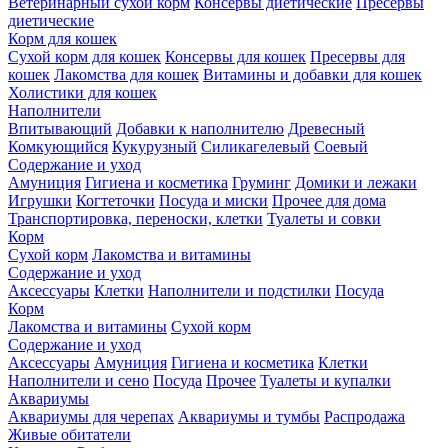
Ветеринарный сухой корм
Консервы диетические
Пресервы
диетические
Корм для кошек
Сухой корм для кошек
Консервы для кошек
Пресервы для
кошек
Лакомства для кошек
Витамины и добавки для кошек
Холистики для кошек
Наполнители
Впитывающий
Добавки к наполнителю
Древесный
Комкующийся
Кукурузный
Силикагелевый
Соевый
Содержание и уход
Амуниция
Гигиена и косметика
Груминг
Домики и лежаки
Игрушки
Когтеточки
Посуда и миски
Прочее для дома
Транспортировка, переноски, клетки
Туалеты и совки
Корм
Сухой корм
Лакомства и витамины
Содержание и уход
Аксессуары
Клетки
Наполнители и подстилки
Посуда
Корм
Лакомства и витамины
Сухой корм
Содержание и уход
Аксессуары
Амуниция
Гигиена и косметика
Клетки
Наполнители и сено
Посуда
Прочее
Туалеты и купалки
Аквариумы
Аквариумы для черепах
Аквариумы и тумбы
Распродажа
Живые обитатели