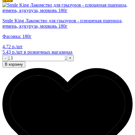
Smile King Лакомство для грызунов - плющеная пшеница,
ячмень, кукуруза, морковь 180г
Фасовка: 180г
4.72 р./шт
5.43 р./шт
в розничных магазинах
-
+
В корзину