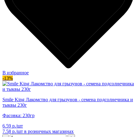
В избранное
-13%
Smile King Лакомство для грызунов - семена подсолнечника и
тыквы 230г
Фасовка: 230гр
6.59 р./шт
7.58 р./шт
в розничных магазинах