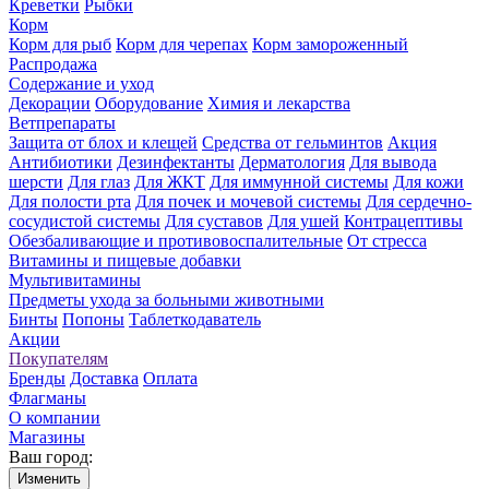
Креветки
Рыбки
Корм
Корм для рыб
Корм для черепах
Корм замороженный
Распродажа
Содержание и уход
Декорации
Оборудование
Химия и лекарства
Ветпрепараты
Защита от блох и клещей
Средства от гельминтов
Акция
Антибиотики
Дезинфектанты
Дерматология
Для вывода
шерсти
Для глаз
Для ЖКТ
Для иммунной системы
Для кожи
Для полости рта
Для почек и мочевой системы
Для сердечно-
сосудистой системы
Для суставов
Для ушей
Контрацептивы
Обезбаливающие и противовоспалительные
От стресса
Витамины и пищевые добавки
Мультивитамины
Предметы ухода за больными животными
Бинты
Попоны
Таблеткодаватель
Акции
Покупателям
Бренды
Доставка
Оплата
Флагманы
О компании
Магазины
Ваш город:
Изменить