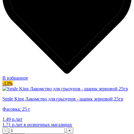
В избранное
-13%
Smile King Лакомство для грызунов - шарик зерновой,25гр
Фасовка: 25 г
1.49 р./шт
1.71 р./шт
в розничных магазинах
-
+