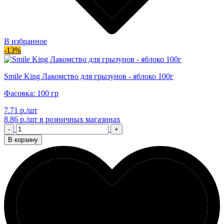
В избранное
-13%
Smile King Лакомство для грызунов - яблоко 100г
Фасовка: 100 гр
7.71 р./шт
8.86 р./шт
в розничных магазинах
-
+
В корзину