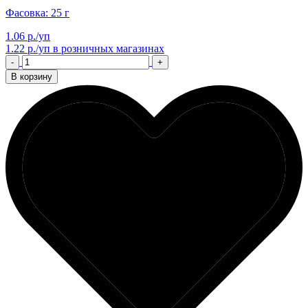
Фасовка: 25 г
1.06 р./уп
1.22 р./уп
в розничных магазинах
-
+
В корзину