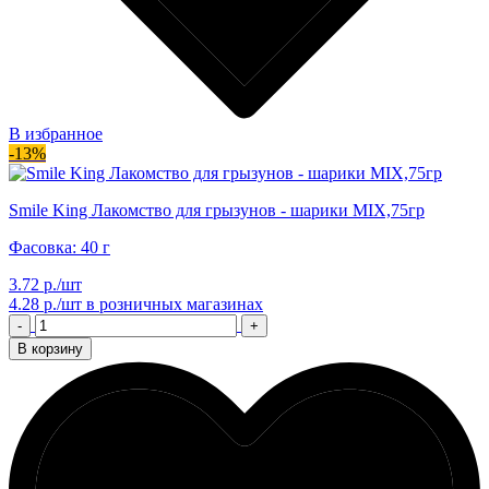
В избранное
-13%
Smile King Лакомство для грызунов - шарики MIX,75гр
Фасовка: 40 г
3.72 р./шт
4.28 р./шт
в розничных магазинах
-
+
В корзину