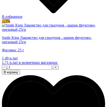
В избранное
-13%
Smile King Лакомство для грызунов - шарик фруктово-
ореховый,25гр
Фасовка: 25 г
1.49 р./шт
1.71 р./шт
в розничных магазинах
-
+
В корзину