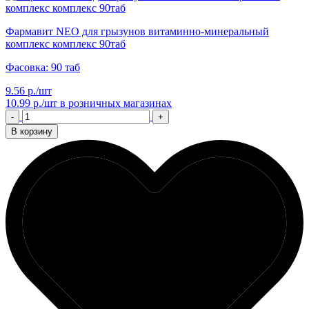
Фармавит NEO для грызунов витаминно-минеральный
комплекс комплекс 90таб
Фасовка: 90 таб
9.56 р./шт
10.99 р./шт
в розничных магазинах
-
+
В корзину