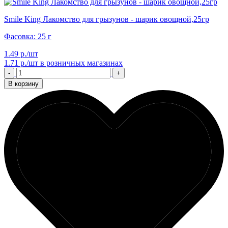
Smile King Лакомство для грызунов - шарик овощной,25гр
Фасовка: 25 г
1.49 р./шт
1.71 р./шт
в розничных магазинах
-
+
В корзину