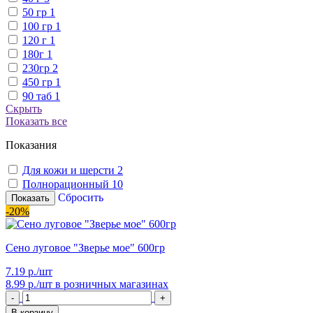
50 гр
1
100 гр
1
120 г
1
180г
1
230гр
2
450 гр
1
90 таб
1
Скрыть
Показать все
Показания
Для кожи и шерсти
2
Полнорационный
10
Сбросить
Показать
-20%
Сено луговое "Зверье мое" 600гр
7.19 р./шт
8.99 р./шт
в розничных магазинах
-
+
В корзину