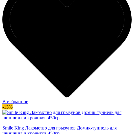
В избранное
-13%
Smile King Лакомство для грызунов Домик-туннель для
шиншилл и кроликов 450гр