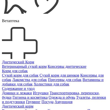
Ветаптека
Диетический Корм
Ветеринарный сухой корм
Консервы диетические
Корм для собак
Сухой корм для собак
Сухой корм для щенков
Консервы для
собак
Лакомства для собак
Пресервы для собак
Витамины и
добавки для собак
Холистики для собак
Содержание и уход
Домики и лежаки
Игрушки
Транспортировка, переноски,
будки
Гигиена и косметика
Одежда и обувь
Туалеты, пеленки
и подгузники
Груминг
Посуда
Амуниция
Диетический корм