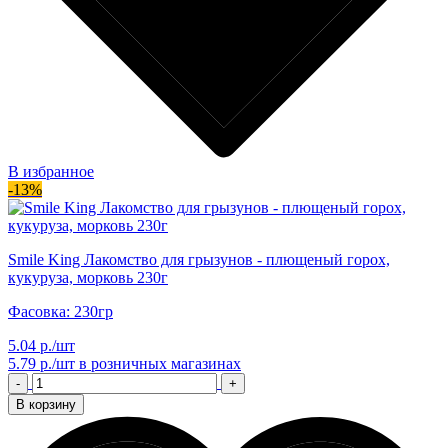
В избранное
-13%
Smile King Лакомство для грызунов - плющеный горох,
кукуруза, морковь 230г
Фасовка: 230гр
5.04 р./шт
5.79 р./шт
в розничных магазинах
-
+
В корзину