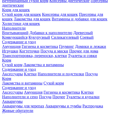
Ветеринарный сухой корм
Консервы диетические
Пресервы
диетические
Корм для кошек
Сухой корм для кошек
Консервы для кошек
Пресервы для
кошек
Лакомства для кошек
Витамины и добавки для кошек
Холистики для кошек
Наполнители
Впитывающий
Добавки к наполнителю
Древесный
Комкующийся
Кукурузный
Силикагелевый
Соевый
Содержание и уход
Амуниция
Гигиена и косметика
Груминг
Домики и лежаки
Игрушки
Когтеточки
Посуда и миски
Прочее для дома
Транспортировка, переноски, клетки
Туалеты и совки
Корм
Сухой корм
Лакомства и витамины
Содержание и уход
Аксессуары
Клетки
Наполнители и подстилки
Посуда
Корм
Лакомства и витамины
Сухой корм
Содержание и уход
Аксессуары
Амуниция
Гигиена и косметика
Клетки
Наполнители и сено
Посуда
Прочее
Туалеты и купалки
Аквариумы
Аквариумы для черепах
Аквариумы и тумбы
Распродажа
Живые обитатели