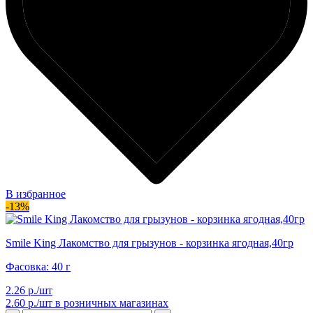
В избранное
-13%
Smile King Лакомство для грызунов - корзинка ягодная,40гр
Фасовка: 40 г
2.26 р./шт
2.60 р./шт
в розничных магазинах