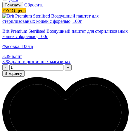
Сбросить
Показать
EZOO цена
Brit Premium Sterilised Воздушный паштет для стерилизованых
кошек с форелью, 100г
Фасовка: 100гр
3.39 р./шт
3.98 р./шт
в розничных магазинах
-
+
В корзину