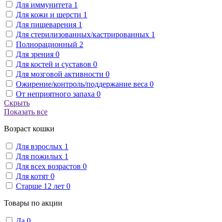
Для иммунитета
1
Для кожи и шерсти
1
Для пищеварения
1
Для стерилизованных/кастрированных
1
Полнорационный
2
Для зрения
0
Для костей и суставов
0
Для мозговой активности
0
Ожирение/контроль/поддержание веса
0
От неприятного запаха
0
Скрыть
Показать все
Возраст кошки
Для взрослых
1
Для пожилых
1
Для всех возрастов
0
Для котят
0
Старше 12 лет
0
Товары по акции
Да
0