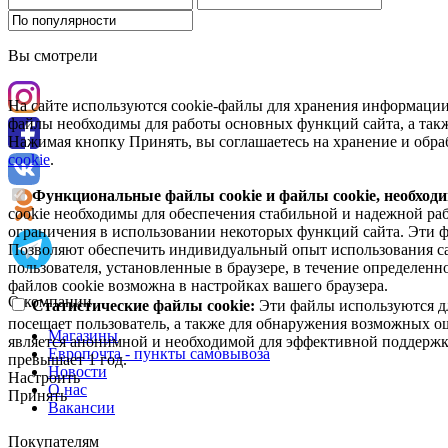
Вы смотрели
На сайте используются cookie-файлы для хранения информации
файлы необходимы для работы основных функций сайта, а такж
Нажимая кнопку Принять, вы соглашаетесь на хранение и обра
cookie
.
Функциональные файлы cookie и файлы cookie, необходи
cookie необходимы для обеспечения стабильной и надежной раб
ограничения в использовании некоторых функций сайта. Эти ф
Позволяют обеспечить индивидуальный опыт использования са
пользователя, установленные в браузере, в течение определен
файлов cookie возможна в настройках вашего браузера.
О компании
Статистические файлы cookie:
Эти файлы используются дл
посещает пользователь, а также для обнаружения возможных о
Магазины
является анонимной и необходимой для эффективной поддержки
Европочта - пункты самовывоза
превышает 1 год.
Новости
Настроить
О нас
Принять
Вакансии
Покупателям