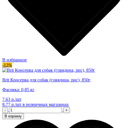
В избранное
-13%
Brit Консерва для собак (говядина, рис), 850г
Фасовка: 0,85 кг
7.63 р./шт
8.77 р./шт
в розничных магазинах
-
+
В корзину