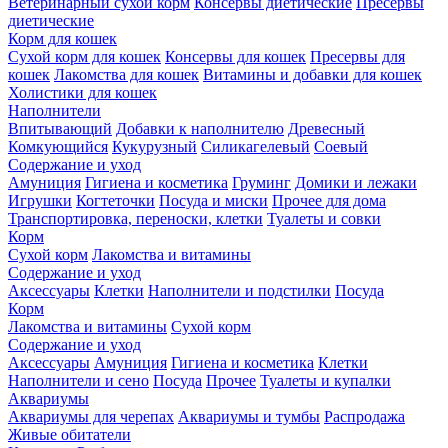
Ветеринарный сухой корм
Консервы диетические
Пресервы
диетические
Корм для кошек
Сухой корм для кошек
Консервы для кошек
Пресервы для
кошек
Лакомства для кошек
Витамины и добавки для кошек
Холистики для кошек
Наполнители
Впитывающий
Добавки к наполнителю
Древесный
Комкующийся
Кукурузный
Силикагелевый
Соевый
Содержание и уход
Амуниция
Гигиена и косметика
Груминг
Домики и лежаки
Игрушки
Когтеточки
Посуда и миски
Прочее для дома
Транспортировка, переноски, клетки
Туалеты и совки
Корм
Сухой корм
Лакомства и витамины
Содержание и уход
Аксессуары
Клетки
Наполнители и подстилки
Посуда
Корм
Лакомства и витамины
Сухой корм
Содержание и уход
Аксессуары
Амуниция
Гигиена и косметика
Клетки
Наполнители и сено
Посуда
Прочее
Туалеты и купалки
Аквариумы
Аквариумы для черепах
Аквариумы и тумбы
Распродажа
Живые обитатели