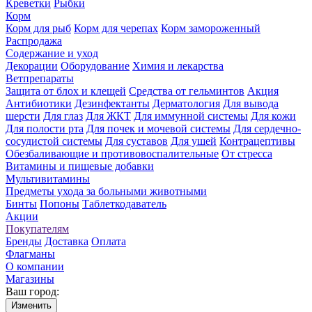
Креветки
Рыбки
Корм
Корм для рыб
Корм для черепах
Корм замороженный
Распродажа
Содержание и уход
Декорации
Оборудование
Химия и лекарства
Ветпрепараты
Защита от блох и клещей
Средства от гельминтов
Акция
Антибиотики
Дезинфектанты
Дерматология
Для вывода
шерсти
Для глаз
Для ЖКТ
Для иммунной системы
Для кожи
Для полости рта
Для почек и мочевой системы
Для сердечно-
сосудистой системы
Для суставов
Для ушей
Контрацептивы
Обезбаливающие и противовоспалительные
От стресса
Витамины и пищевые добавки
Мультивитамины
Предметы ухода за больными животными
Бинты
Попоны
Таблеткодаватель
Акции
Покупателям
Бренды
Доставка
Оплата
Флагманы
О компании
Магазины
Ваш город:
Изменить