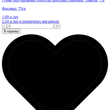
Гурме Натуральные Рецепты пресерва говядина, томаты, 75г
Фасовка: 75гр
1.69 р./шт
2.10 р./шт
в розничных магазинах
-
+
В корзину