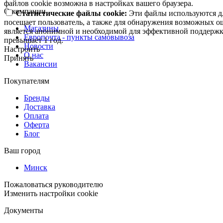
файлов cookie возможна в настройках вашего браузера.
О компании
Статистические файлы cookie:
Эти файлы используются дл
посещает пользователь, а также для обнаружения возможных о
Магазины
является анонимной и необходимой для эффективной поддержки
Европочта - пункты самовывоза
превышает 1 год.
Новости
Настроить
О нас
Принять
Вакансии
Покупателям
Бренды
Доставка
Оплата
Оферта
Блог
Ваш город
Минск
Пожаловаться руководителю
Изменить настройки cookie
Документы