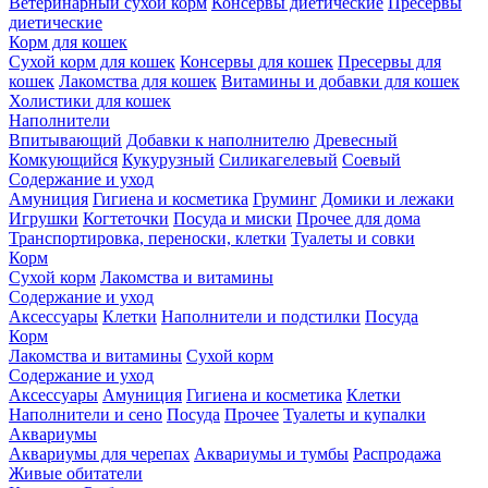
Ветеринарный сухой корм
Консервы диетические
Пресервы
диетические
Корм для кошек
Сухой корм для кошек
Консервы для кошек
Пресервы для
кошек
Лакомства для кошек
Витамины и добавки для кошек
Холистики для кошек
Наполнители
Впитывающий
Добавки к наполнителю
Древесный
Комкующийся
Кукурузный
Силикагелевый
Соевый
Содержание и уход
Амуниция
Гигиена и косметика
Груминг
Домики и лежаки
Игрушки
Когтеточки
Посуда и миски
Прочее для дома
Транспортировка, переноски, клетки
Туалеты и совки
Корм
Сухой корм
Лакомства и витамины
Содержание и уход
Аксессуары
Клетки
Наполнители и подстилки
Посуда
Корм
Лакомства и витамины
Сухой корм
Содержание и уход
Аксессуары
Амуниция
Гигиена и косметика
Клетки
Наполнители и сено
Посуда
Прочее
Туалеты и купалки
Аквариумы
Аквариумы для черепах
Аквариумы и тумбы
Распродажа
Живые обитатели