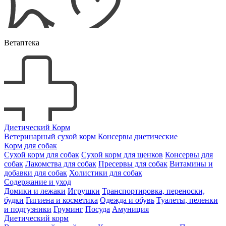
Ветаптека
Диетический Корм
Ветеринарный сухой корм
Консервы диетические
Корм для собак
Сухой корм для собак
Сухой корм для щенков
Консервы для
собак
Лакомства для собак
Пресервы для собак
Витамины и
добавки для собак
Холистики для собак
Содержание и уход
Домики и лежаки
Игрушки
Транспортировка, переноски,
будки
Гигиена и косметика
Одежда и обувь
Туалеты, пеленки
и подгузники
Груминг
Посуда
Амуниция
Диетический корм