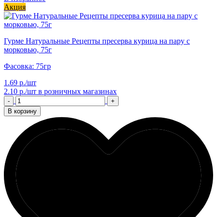
Акция
Гурме Натуральные Рецепты пресерва курица на пару с
морковью, 75г
Фасовка: 75гр
1.69 р./шт
2.10 р./шт
в розничных магазинах
-
+
В корзину