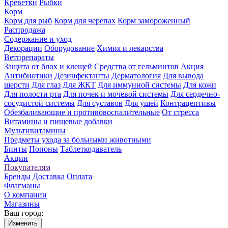
Креветки
Рыбки
Корм
Корм для рыб
Корм для черепах
Корм замороженный
Распродажа
Содержание и уход
Декорации
Оборудование
Химия и лекарства
Ветпрепараты
Защита от блох и клещей
Средства от гельминтов
Акция
Антибиотики
Дезинфектанты
Дерматология
Для вывода
шерсти
Для глаз
Для ЖКТ
Для иммунной системы
Для кожи
Для полости рта
Для почек и мочевой системы
Для сердечно-
сосудистой системы
Для суставов
Для ушей
Контрацептивы
Обезбаливающие и противовоспалительные
От стресса
Витамины и пищевые добавки
Мультивитамины
Предметы ухода за больными животными
Бинты
Попоны
Таблеткодаватель
Акции
Покупателям
Бренды
Доставка
Оплата
Флагманы
О компании
Магазины
Ваш город:
Изменить