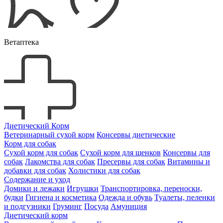
Ветаптека
Диетический Корм
Ветеринарный сухой корм
Консервы диетические
Корм для собак
Сухой корм для собак
Сухой корм для щенков
Консервы для
собак
Лакомства для собак
Пресервы для собак
Витамины и
добавки для собак
Холистики для собак
Содержание и уход
Домики и лежаки
Игрушки
Транспортировка, переноски,
будки
Гигиена и косметика
Одежда и обувь
Туалеты, пеленки
и подгузники
Груминг
Посуда
Амуниция
Диетический корм