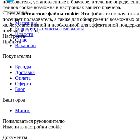
пользователя, установленные в браузере, в течение определен
файлов cookie возможна в настройках вашего браузера.
О компании
Статистические файлы cookie:
Эти файлы используются дл
посещает пользователь, а также для обнаружения возможных о
Магазины
является анонимной и необходимой для эффективной поддержки
Европочта - пункты самовывоза
превышает 1 год.
Новости
Настроить
О нас
Принять
Вакансии
Покупателям
Бренды
Доставка
Оплата
Оферта
Блог
Ваш город
Минск
Пожаловаться руководителю
Изменить настройки cookie
Документы