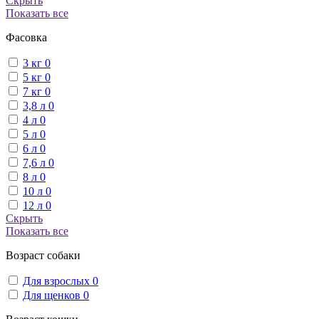
Скрыть
Показать все
Фасовка
3 кг
0
5 кг
0
7 кг
0
3,8 л
0
4 л
0
5 л
0
6 л
0
7,6 л
0
8 л
0
10 л
0
12 л
0
Скрыть
Показать все
Возраст собаки
Для взрослых
0
Для щенков
0