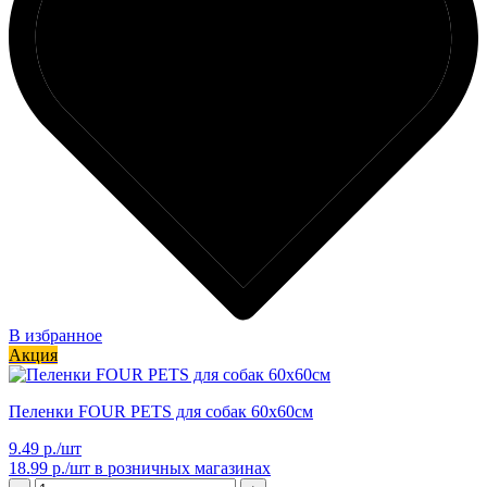
В избранное
Акция
Пеленки FOUR PETS для собак 60х60см
9.49 р./шт
18.99 р./шт
в розничных магазинах