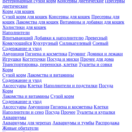
Ветеринарный сухой корм
Консервы диетические
Пресервы
диетические
Корм для кошек
Сухой корм для кошек
Консервы для кошек
Пресервы для
кошек
Лакомства для кошек
Витамины и добавки для кошек
Холистики для кошек
Наполнители
Впитывающий
Добавки к наполнителю
Древесный
Комкующийся
Кукурузный
Силикагелевый
Соевый
Содержание и уход
Амуниция
Гигиена и косметика
Груминг
Домики и лежаки
Игрушки
Когтеточки
Посуда и миски
Прочее для дома
Транспортировка, переноски, клетки
Туалеты и совки
Корм
Сухой корм
Лакомства и витамины
Содержание и уход
Аксессуары
Клетки
Наполнители и подстилки
Посуда
Корм
Лакомства и витамины
Сухой корм
Содержание и уход
Аксессуары
Амуниция
Гигиена и косметика
Клетки
Наполнители и сено
Посуда
Прочее
Туалеты и купалки
Аквариумы
Аквариумы для черепах
Аквариумы и тумбы
Распродажа
Живые обитатели