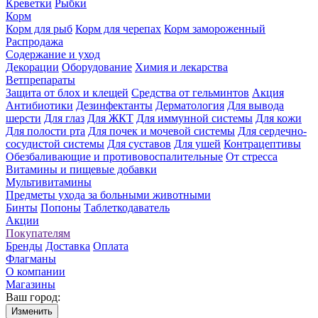
Креветки
Рыбки
Корм
Корм для рыб
Корм для черепах
Корм замороженный
Распродажа
Содержание и уход
Декорации
Оборудование
Химия и лекарства
Ветпрепараты
Защита от блох и клещей
Средства от гельминтов
Акция
Антибиотики
Дезинфектанты
Дерматология
Для вывода
шерсти
Для глаз
Для ЖКТ
Для иммунной системы
Для кожи
Для полости рта
Для почек и мочевой системы
Для сердечно-
сосудистой системы
Для суставов
Для ушей
Контрацептивы
Обезбаливающие и противовоспалительные
От стресса
Витамины и пищевые добавки
Мультивитамины
Предметы ухода за больными животными
Бинты
Попоны
Таблеткодаватель
Акции
Покупателям
Бренды
Доставка
Оплата
Флагманы
О компании
Магазины
Ваш город:
Изменить