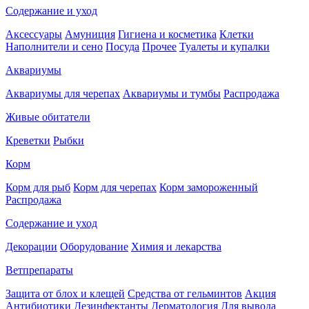
Содержание и уход
Аксессуары
Амуниция
Гигиена и косметика
Клетки
Наполнители и сено
Посуда
Прочее
Туалеты и купалки
Аквариумы
Аквариумы для черепах
Аквариумы и тумбы
Распродажа
Живые обитатели
Креветки
Рыбки
Корм
Корм для рыб
Корм для черепах
Корм замороженный
Распродажа
Содержание и уход
Декорации
Оборудование
Химия и лекарства
Ветпрепараты
Защита от блох и клещей
Средства от гельминтов
Акция
Антибиотики
Дезинфектанты
Дерматология
Для вывода