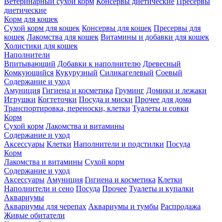
Ветеринарный сухой корм
Консервы диетические
Пресервы
диетические
Корм для кошек
Сухой корм для кошек
Консервы для кошек
Пресервы для
кошек
Лакомства для кошек
Витамины и добавки для кошек
Холистики для кошек
Наполнители
Впитывающий
Добавки к наполнителю
Древесный
Комкующийся
Кукурузный
Силикагелевый
Соевый
Содержание и уход
Амуниция
Гигиена и косметика
Груминг
Домики и лежаки
Игрушки
Когтеточки
Посуда и миски
Прочее для дома
Транспортировка, переноски, клетки
Туалеты и совки
Корм
Сухой корм
Лакомства и витамины
Содержание и уход
Аксессуары
Клетки
Наполнители и подстилки
Посуда
Корм
Лакомства и витамины
Сухой корм
Содержание и уход
Аксессуары
Амуниция
Гигиена и косметика
Клетки
Наполнители и сено
Посуда
Прочее
Туалеты и купалки
Аквариумы
Аквариумы для черепах
Аквариумы и тумбы
Распродажа
Живые обитатели