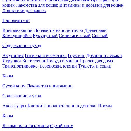
кошек
Лакомства для кошек
Витамины и добавки для кошек
Холистики для кошек
Наполнители
Впитывающий
Добавки к наполнителю
Древесный
Комкующийся
Кукурузный
Силикагелевый
Соевый
Содержание и уход
Амуниция
Гигиена и косметика
Груминг
Домики и лежаки
Игрушки
Когтеточки
Посуда и миски
Прочее для дома
Транспортировка, переноски, клетки
Туалеты и совки
Корм
Сухой корм
Лакомства и витамины
Содержание и уход
Аксессуары
Клетки
Наполнители и подстилки
Посуда
Корм
Лакомства и витамины
Сухой корм