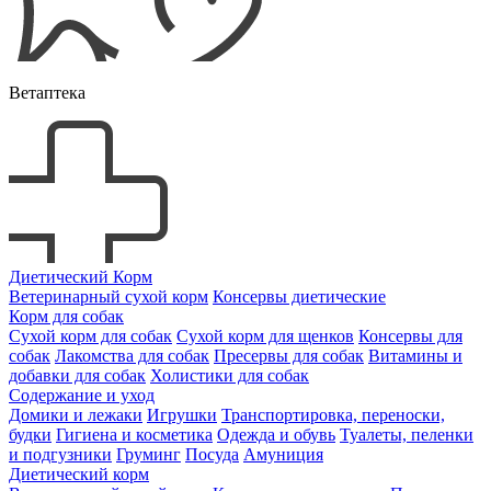
Ветаптека
Диетический Корм
Ветеринарный сухой корм
Консервы диетические
Корм для собак
Сухой корм для собак
Сухой корм для щенков
Консервы для
собак
Лакомства для собак
Пресервы для собак
Витамины и
добавки для собак
Холистики для собак
Содержание и уход
Домики и лежаки
Игрушки
Транспортировка, переноски,
будки
Гигиена и косметика
Одежда и обувь
Туалеты, пеленки
и подгузники
Груминг
Посуда
Амуниция
Диетический корм