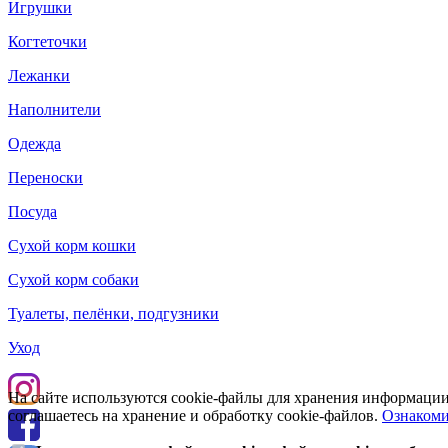
Игрушки
Когтеточки
Лежанки
Наполнители
Одежда
Переноски
Посуда
Сухой корм кошки
Сухой корм собаки
Туалеты, пелёнки, подгузники
Уход
На сайте используются cookie-файлы для хранения информации
соглашаетесь на хранение и обработку cookie-файлов.
Ознакоми