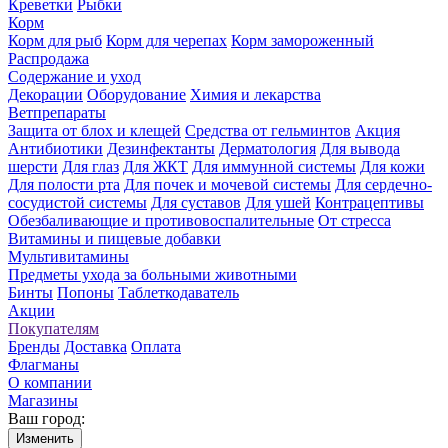
Креветки
Рыбки
Корм
Корм для рыб
Корм для черепах
Корм замороженный
Распродажа
Содержание и уход
Декорации
Оборудование
Химия и лекарства
Ветпрепараты
Защита от блох и клещей
Средства от гельминтов
Акция
Антибиотики
Дезинфектанты
Дерматология
Для вывода
шерсти
Для глаз
Для ЖКТ
Для иммунной системы
Для кожи
Для полости рта
Для почек и мочевой системы
Для сердечно-
сосудистой системы
Для суставов
Для ушей
Контрацептивы
Обезбаливающие и противовоспалительные
От стресса
Витамины и пищевые добавки
Мультивитамины
Предметы ухода за больными животными
Бинты
Попоны
Таблеткодаватель
Акции
Покупателям
Бренды
Доставка
Оплата
Флагманы
О компании
Магазины
Ваш город:
Изменить